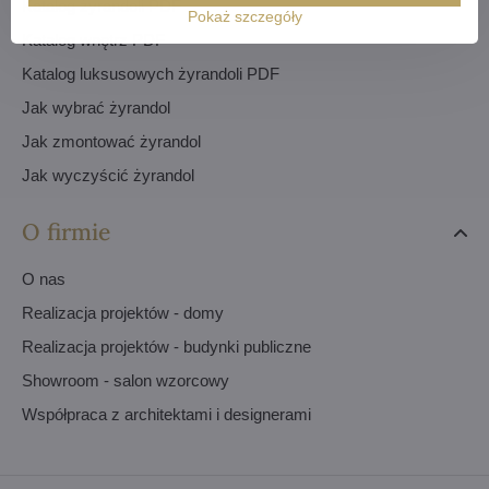
Katalog żyrandoli PDF
Pokaż szczegóły
Katalog wnętrz PDF
Katalog luksusowych żyrandoli PDF
Jak wybrać żyrandol
Jak zmontować żyrandol
Jak wyczyścić żyrandol
O firmie
O nas
Realizacja projektów - domy
Realizacja projektów - budynki publiczne
Showroom - salon wzorcowy
Współpraca z architektami i designerami