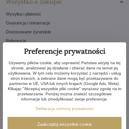
Wszystko o zakupie
Wysyłka i płatność
Gwarancja i reklamacje
Dostosowane żyrandole
Referencje
Preferencje prywatności
Pytania – FAQ
Warunki sprzedaży
Używamy plików cookie, aby usprawnić Państwa wizytę na tej
Polityka prywatności - RODO
stronie, analizować jej działanie i zbierać dane na temat jej
użytkowania. W tym celu możemy korzystać z narzędzi i usług
Zamówienia
stron trzecich, a zebrane dane mogą być przekazywane do
partnerów w UE, USA lub innych krajach (Google Ads, Meta).
Klikając "Akceptuj wszystkie pliki cookie" wyrażasz zgodę na to
przetwarzanie. Poniżej można znaleźć szczegółowe
Inspiracje i tutoriale
informacje lub zmodyfikować swoje preferencje.
Deklaracja ochrony prywatności
Galeria zdjęć
Galeria wideo
Zaakceptuj wszystkie cookie