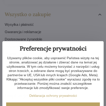
Wszystko o zakupie
Wysyłka i płatność
Gwarancja i reklamacje
Dostosowane żyrandole
Referencje
Preferencje prywatności
Pytania – FAQ
Używamy plików cookie, aby usprawnić Państwa wizytę na tej
Warunki sprzedaży
stronie, analizować jej działanie i zbierać dane na temat jej
użytkowania. W tym celu możemy korzystać z narzędzi i usług
Polityka prywatności - RODO
stron trzecich, a zebrane dane mogą być przekazywane do
partnerów w UE, USA lub innych krajach (Google Ads, Meta).
Zamówienia
Klikając "Akceptuj wszystkie pliki cookie" wyrażasz zgodę na to
przetwarzanie. Poniżej można znaleźć szczegółowe
informacje lub zmodyfikować swoje preferencje.
Inspiracje i tutoriale
Deklaracja ochrony prywatności
Galeria zdjęć