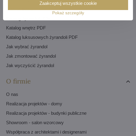
Zaakceptuj wszystkie cookie
Galeria wideo
Pokaż szczegóły
Katalog żyrandoli PDF
Katalog wnętrz PDF
Katalog luksusowych żyrandoli PDF
Jak wybrać żyrandol
Jak zmontować żyrandol
Jak wyczyścić żyrandol
O firmie
O nas
Realizacja projektów - domy
Realizacja projektów - budynki publiczne
Showroom - salon wzorcowy
Współpraca z architektami i designerami