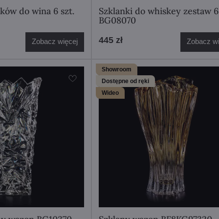
zków do wina 6 szt.
Szklanki do whiskey zestaw 6 
BG08070
445 zł
Zobacz więcej
Zobacz wi
Showroom
Dostępne od ręki
Wideo