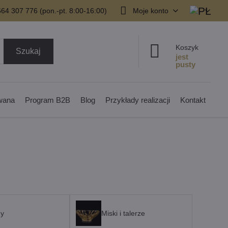
64 307 776 (pon.-pt. 8:00-16:00)
Moje konto
Koszyk
Szukaj
owana
Program B2B
Blog
Przykłady realizacji
Kontakt
ny
Miski i talerze