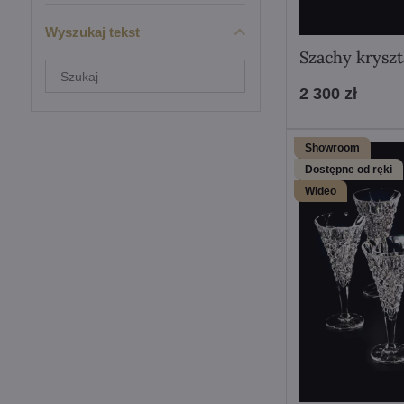
Wyszukaj tekst
Szachy krysz
Filtruj
wyniki
2 300 zł
wyszukiwania
według
pełnego
tekstu
Showroom
Dostępne od ręki
Wideo