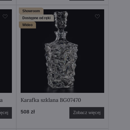
Showroom
Dostępne od ręki
Wideo
a
Karafka szklana BG07470
508 zł
ęcej
Zobacz więcej