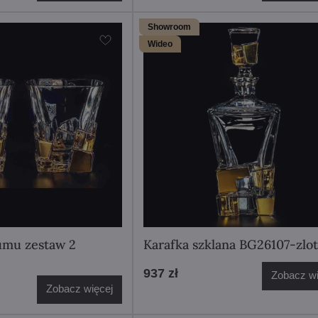
Showroom
Wideo
rumu zestaw 2
Karafka szklana BG26107-zlot
937 zł
Zobacz wi
Zobacz więcej