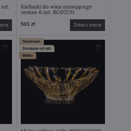
szt.
Kieliszki do wina musującego
zestaw 6 szt. BG07270
503 zł
ęcej
Zobacz więcej
Showroom
Dostępne od ręki
Wideo