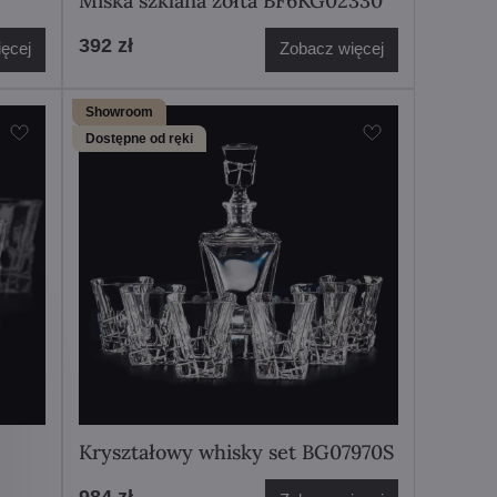
Miska szklana żółta BF6KG02330
392 zł
ęcej
Zobacz więcej
Showroom
Dostępne od ręki
Kryształowy whisky set BG07970S