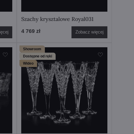
Szachy krysztalowe Royal031
4 769 zł
ęcej
Zobacz więcej
Showroom
Dostępne od ręki
Wideo