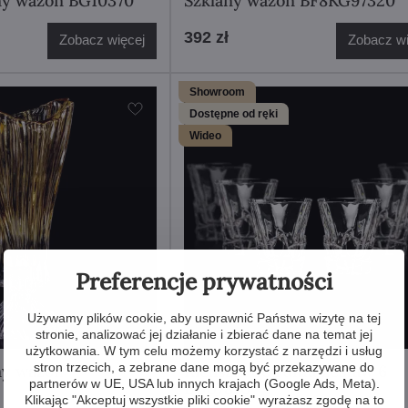
ny wazon BG10370
Szklany wazon BF8KG97320
392 zł
Zobacz więcej
Zobacz wi
Showroom
Dostępne od ręki
Wideo
Preferencje prywatności
Używamy plików cookie, aby usprawnić Państwa wizytę na tej
stronie, analizować jej działanie i zbierać dane na temat jej
użytkowania. W tym celu możemy korzystać z narzędzi i usług
stron trzecich, a zebrane dane mogą być przekazywane do
ny wazon
Kieliszki do rumu zestaw 6
partnerów w UE, USA lub innych krajach (Google Ads, Meta).
BG07870
Klikając "Akceptuj wszystkie pliki cookie" wyrażasz zgodę na to