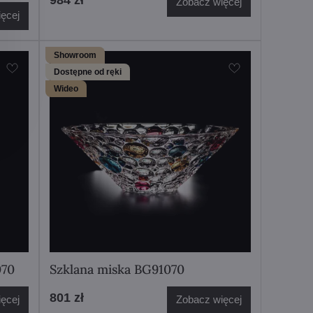
984 zł
Zobacz więcej
ęcej
Showroom
Dostępne od ręki
Wideo
070
Szklana miska BG91070
801 zł
ęcej
Zobacz więcej