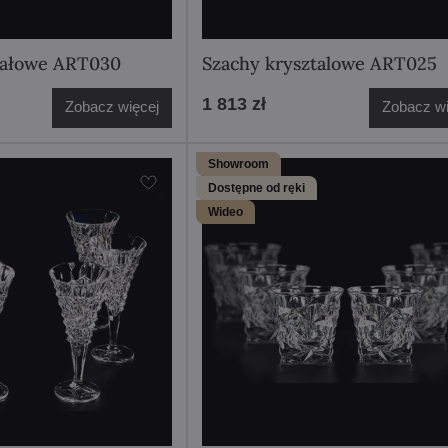
tałowe ART030
Szachy krysztalowe ART025
1 813 zł
Zobacz więcej
Zobacz wi
Showroom
Dostępne od ręki
Wideo