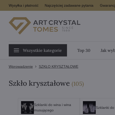
Wysyłka i płatność
Najczęściej zadawane pytania
Gwarancj
Wszystkie kategorie
Top 30
Jak wyb
Wprowadzenie
SZKŁO KRYSZTAŁOWE
Szkło kryształowe
Pozycji
(
105
)
Szklanki do wina i wina
Szklanki do
musującego