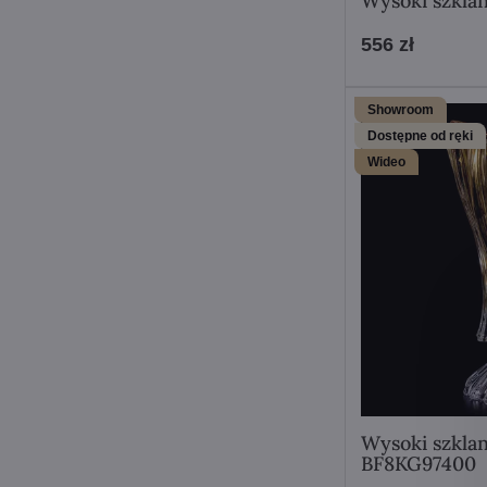
Wysoki szkla
556 zł
Showroom
Dostępne od ręki
Wideo
Wysoki szkla
BF8KG97400