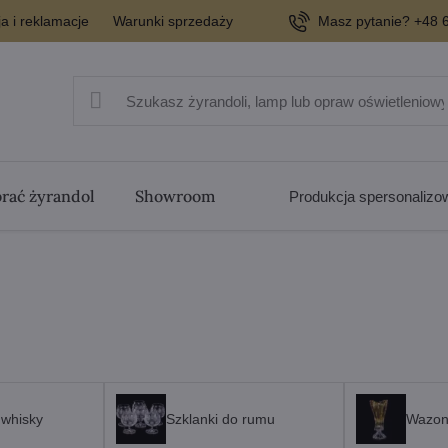
a i reklamacje
Warunki sprzedaży
Masz pytanie? +48 6
rać żyrandol
Showroom
Produkcja spersonaliz
 whisky
Szklanki do rumu
Wazo