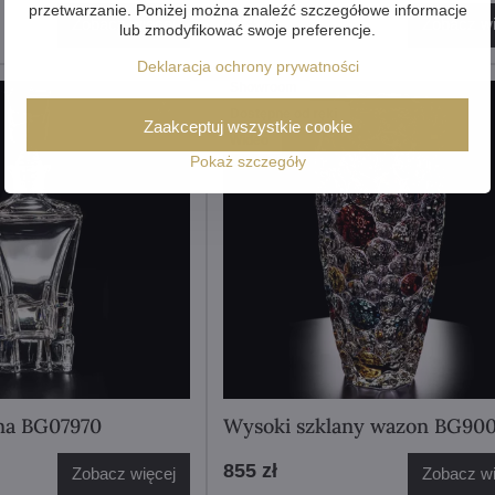
przetwarzanie. Poniżej można znaleźć szczegółowe informacje
444 zł
Zobacz więcej
Zobacz wi
lub zmodyfikować swoje preferencje.
Deklaracja ochrony prywatności
Showroom
Dostępne od ręki
Zaakceptuj wszystkie cookie
Wideo
Pokaż szczegóły
ana BG07970
Wysoki szklany wazon BG90
855 zł
Zobacz więcej
Zobacz wi