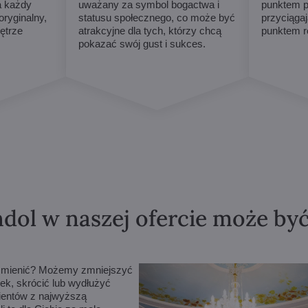
a każdy
uważany za symbol bogactwa i
punktem p
ryginalny,
statusu społecznego, co może być
przyciągaj
ętrze
atrakcyjne dla tych, którzy chcą
punktem r
pokazać swój gust i sukces.
dol w naszej ofercie może by
m zmienić? Możemy zmniejszyć
ek, skrócić lub wydłużyć
lientów z najwyższą