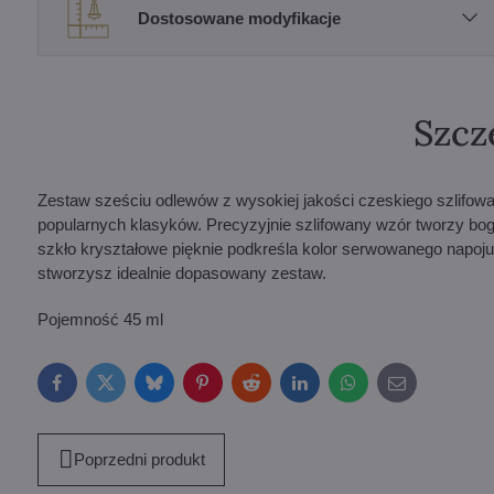
Dostosowane modyfikacje
Szcz
Zestaw sześciu odlewów z wysokiej jakości czeskiego szlifowa
popularnych klasyków. Precyzyjnie szlifowany wzór tworzy boga
szkło kryształowe pięknie podkreśla kolor serwowanego napoj
stworzysz idealnie dopasowany zestaw.
Pojemność 45 ml
Facebook
Twitter
Bluesky
Pinterest
Reddit
LinkedIn
WhatsApp
E-
mail
Poprzedni produkt