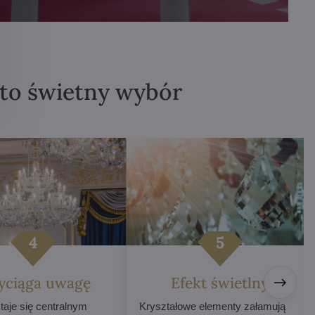
 to świetny wybór
yciąga uwagę
Efekt świetlny
taje się centralnym
Kryształowe elementy załamują