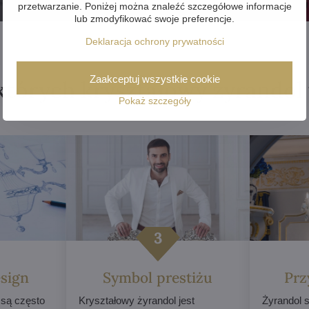
przetwarzanie. Poniżej można znaleźć szczegółowe informacje
lub zmodyfikować swoje preferencje.
Deklaracja ochrony prywatności
Zaakceptuj wszystkie cookie
których kryształowy żyrandol
Pokaż szczegóły
sign
Symbol prestiżu
Prz
 są często
Kryształowy żyrandol jest
Żyrandol s