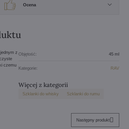
Ocena
duktu
 jednym z
Objętość:
45 ml
oczyste
ęki czemu
Kategorie:
RAV
Więcej z kategorii
Szklanki do whisky
Szklanki do rumu
Następny produkt