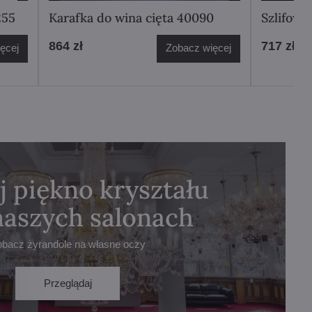
255
Karafka do wina cięta 40090
Szlifowa
864 zł
717 zł
ęcej
Zobacz więcej
j piękno kryształu
naszych salonach
obacz żyrandole na własne oczy
Przeglądaj