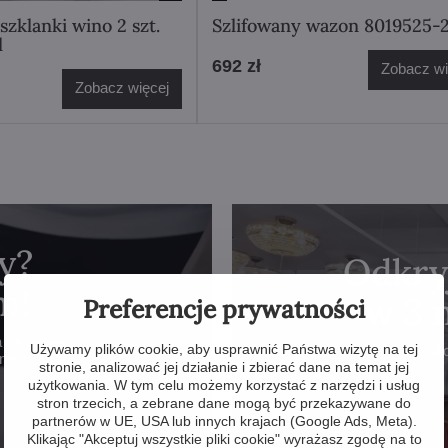
szklanki wino 2 szt.
Szlifowany wazon 8019525-
l
692 zł
Zobacz wi
Zobacz więcej
y?
Odkry
m!
w 3 
Preferencje prywatności
na terenie
Używamy plików cookie, aby usprawnić Państwa wizytę na tej
Z
one w cenę.
stronie, analizować jej działanie i zbierać dane na temat jej
użytkowania. W tym celu możemy korzystać z narzędzi i usług
stron trzecich, a zebrane dane mogą być przekazywane do
partnerów w UE, USA lub innych krajach (Google Ads, Meta).
Klikając "Akceptuj wszystkie pliki cookie" wyrażasz zgodę na to