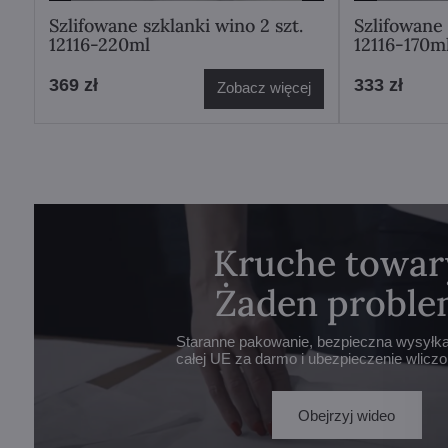
Szlifowane szklanki wino 2 szt.
Szlifowane 
12116-220ml
12116-170m
369 zł
333 zł
Zobacz więcej
Kruche towar
Żaden proble
Staranne pakowanie, bezpieczna wysyłka 
całej UE za darmo i ubezpieczenie wlicz
Obejrzyj wideo