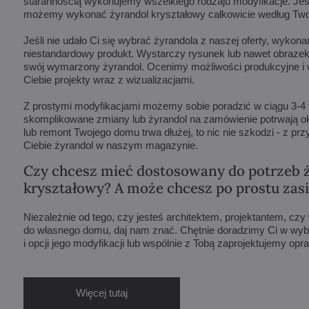
starannością wykonujemy wszelkiego rodzaju modyfikacje. Jeśli
możemy wykonać żyrandol kryształowy całkowicie według Twoj
Jeśli nie udało Ci się wybrać żyrandola z naszej oferty, wykon
niestandardowy produkt. Wystarczy rysunek lub nawet obrazek
swój wymarzony żyrandol. Ocenimy możliwości produkcyjne i 
Ciebie projekty wraz z wizualizacjami.
Z prostymi modyfikacjami możemy sobie poradzić w ciągu 3-4 t
skomplikowane zmiany lub żyrandol na zamówienie potrwają oko
lub remont Twojego domu trwa dłużej, to nic nie szkodzi - z p
Ciebie żyrandol w naszym magazynie.
Czy chcesz mieć dostosowany do potrzeb 
kryształowy? A może chcesz po prostu zas
Niezależnie od tego, czy jesteś architektem, projektantem, cz
do własnego domu, daj nam znać. Chętnie doradzimy Ci w wyb
i opcji jego modyfikacji lub wspólnie z Tobą zaprojektujemy op
Więcej tutaj