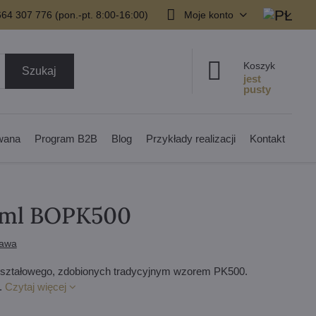
64 307 776 (pon.-pt. 8:00-16:00)
Moje konto
Koszyk
Szukaj
owana
Program B2B
Blog
Przykłady realizacji
Kontakt
45 ml BOPK500
tawa
kryształowego, zdobionych tradycyjnym wzorem PK500.
.
Czytaj więcej