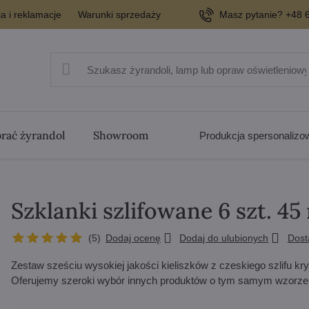
a i reklamacje
Warunki sprzedaży
Masz pytanie? +48 6
rać żyrandol
Showroom
Produkcja spersonaliz
Szklanki szlifowane 6 szt. 
(
5
)
Dodaj ocenę
Dodaj do ulubionych
Dos
Zestaw sześciu wysokiej jakości kieliszków z czeskiego szlifu 
Oferujemy szeroki wybór innych produktów o tym samym wzorze