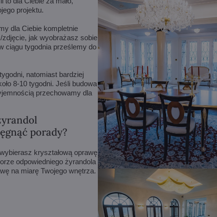
 to dla Ciebie za mało,
ego projektu.
amy dla Ciebie kompletnie
/zdjęcie, jak wyobrażasz sobie
w ciągu tygodnia prześlemy do
ygodni, natomiast bardziej
ło 8-10 tygodni. Jeśli budowa
rzyjemnością przechowamy dla
żyrandol
ięgnąć porady?
y wybierasz kryształową oprawę
orze odpowiedniego żyrandola
rawę na miarę Twojego wnętrza.