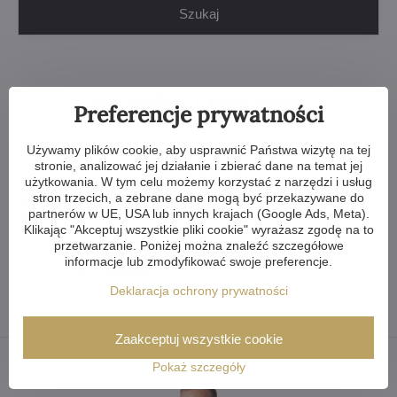
Szukaj
Wysyłka i płatność
Preferencje prywatności
Używamy plików cookie, aby usprawnić Państwa wizytę na tej
Czy transport żyrandola jest bezpieczny? Co zrobić, jeśli
stronie, analizować jej działanie i zbierać dane na temat jej
żyrandol zostanie uszkodzony podczas transportu?
użytkowania. W tym celu możemy korzystać z narzędzi i usług
A co się stanie, jeśli żyrandol zostanie uszkodzony przez
stron trzecich, a zebrane dane mogą być przekazywane do
nieostrożne obchodzenie się z nim?
Jak kryształowe żyrandole i oprawy oświetleniowe są
partnerów w UE, USA lub innych krajach (Google Ads, Meta).
pakowane do transportu?
Klikając "Akceptuj wszystkie pliki cookie" wyrażasz zgodę na to
przetwarzanie. Poniżej można znaleźć szczegółowe
informacje lub zmodyfikować swoje preferencje.
« Z powrotem
Deklaracja ochrony prywatności
Zaakceptuj wszystkie cookie
Pokaż szczegóły