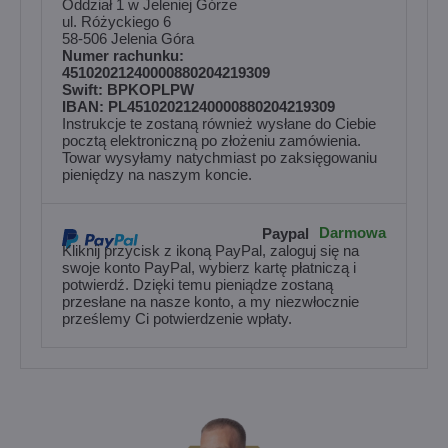
Oddział 1 w Jeleniej Górze
ul. Różyckiego 6
58-506 Jelenia Góra
Numer rachunku:
45102021240000880204219309
Swift: BPKOPLPW
IBAN: PL45102021240000880204219309
Instrukcje te zostaną również wysłane do Ciebie
pocztą elektroniczną po złożeniu zamówienia.
Towar wysyłamy natychmiast po zaksięgowaniu
pieniędzy na naszym koncie.
Darmowa
Paypal
Kliknij przycisk z ikoną PayPal, zaloguj się na
swoje konto PayPal, wybierz kartę płatniczą i
potwierdź. Dzięki temu pieniądze zostaną
przesłane na nasze konto, a my niezwłocznie
prześlemy Ci potwierdzenie wpłaty.