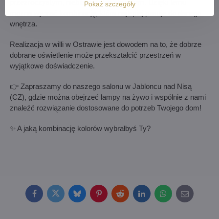
przezroczystym, niebieskim lub złocistym. Dzięki temu
Pokaż szczegóły
można wybrać kombinację, która najlepiej pasuje do danego
wnętrza.
Realizacja w willi w Ostrawie jest dowodem na to, że dobrze
dobrane oświetlenie może przekształcić przestrzeń w
wyjątkowe doświadczenie.
👉 Zapraszamy do naszego salonu w Jabloncu nad Nisą
(CZ), gdzie można obejrzeć lampy na żywo i wspólnie z nami
znaleźć rozwiązanie dostosowane do potrzeb Twojego dom!
✨ A jaką kombinację kolorów wybrałbyś Ty?
Facebook
Twitter
Bluesky
Pinterest
Reddit
LinkedIn
WhatsApp
E-
mail