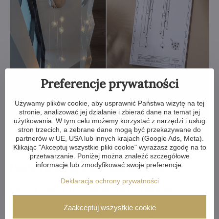
Preferencje prywatności
Używamy plików cookie, aby usprawnić Państwa wizytę na tej
stronie, analizować jej działanie i zbierać dane na temat jej
użytkowania. W tym celu możemy korzystać z narzędzi i usług
stron trzecich, a zebrane dane mogą być przekazywane do
partnerów w UE, USA lub innych krajach (Google Ads, Meta).
Klikając "Akceptuj wszystkie pliki cookie" wyrażasz zgodę na to
przetwarzanie. Poniżej można znaleźć szczegółowe
informacje lub zmodyfikować swoje preferencje.
Design według własnego uznania
Deklaracja ochrony prywatności
Lampy z kolekcji L-TAL
oferujemy w kilku wariantach
metalowych powierzchni – złotej, srebrnej, matowej srebrnej
Zaakceptuj wszystkie cookie
lub miedzianej – oraz z kryształami wewnętrznymi w kolorze