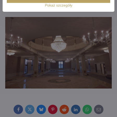
Pokaż szczegóły
Facebook
Twitter
Bluesky
Pinterest
Reddit
LinkedIn
WhatsApp
E-
mail