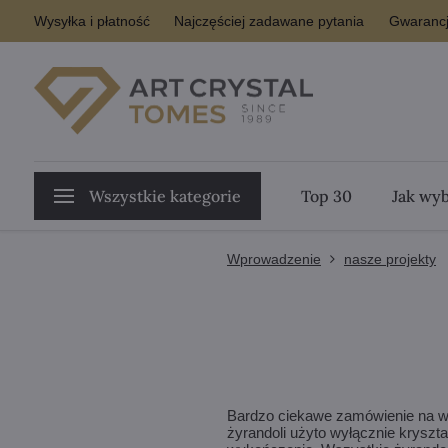
Wysyłka i płatność
Najczęściej zadawane pytania
Gwarancj
Wszystkie kategorie
Top 30
Jak wyb
Wprowadzenie
nasze projekty
Bardzo ciekawe zamówienie na wy
żyrandoli użyto wyłącznie kryszt