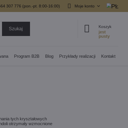
64 307 776 (pon.-pt. 8:00-16:00)
Moje konto
Koszyk
Szukaj
owana
Program B2B
Blog
Przykłady realizacji
Kontakt
nania tych kryształowych
randoli otrzymały wzmocnione