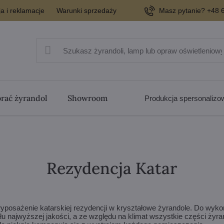
a i reklamacje
Warunki sprzedaży
Masz pytanie? +48 6
rać żyrandol
Showroom
Produkcja spersonaliz
Rezydencja Katar
posażenie katarskiej rezydencji w kryształowe żyrandole. Do wyko
ału najwyższej jakości, a ze względu na klimat wszystkie części ży