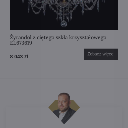
Żyrandol z ciętego szkła krzyształowego
EL673619
Zobacz więcej
8 043 zł