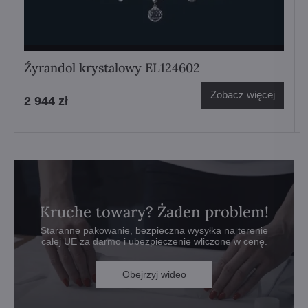
Źyrandol krystalowy EL124602
Zobacz więcej
2 944 zł
Kruche towary? Żaden problem!
Staranne pakowanie, bezpieczna wysyłka na terenie
całej UE za darmo i ubezpieczenie wliczone w cenę.
Obejrzyj wideo