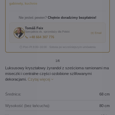
gabinety, kuchnie
Nie jesteś pewien?
Chętnie doradzimy bezpłatnie!
Tomáš Feix
Specjalista ds. sprzedaży dla Polski
✉️ Email
📞 +48 664 307 776
🕐 Pon–Pt 8:00–16:00 · Sobota po wcześniejszym umówieniu
1
/6
Luksusowy kryształowy żyrandol z sześcioma ramionami ma
miseczki i centralne części ozdobione szlifowanymi
dekoracjami.
Czytaj więcej
Średnica:
68 cm
Wysokość (bez łańcucha):
80 cm