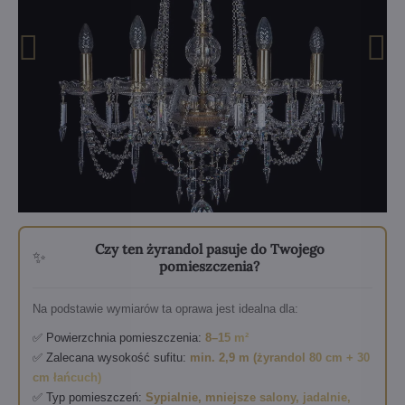
Czy ten żyrandol pasuje do Twojego
✨
pomieszczenia?
Na podstawie wymiarów ta oprawa jest idealna dla:
✅ Powierzchnia pomieszczenia:
8–15 m²
✅ Zalecana wysokość sufitu:
min. 2,9 m (żyrandol 80 cm + 30
cm łańcuch)
✅ Typ pomieszczeń:
Sypialnie, mniejsze salony, jadalnie,