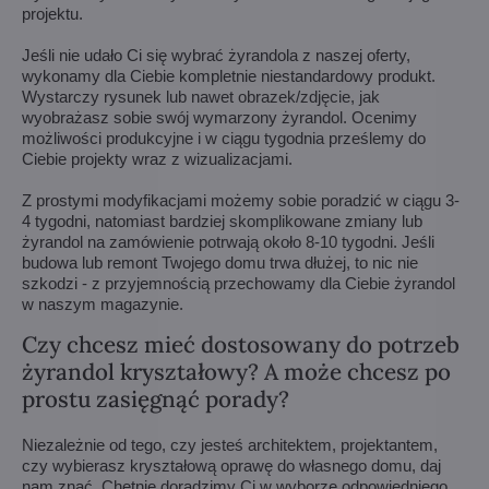
projektu.
Jeśli nie udało Ci się wybrać żyrandola z naszej oferty,
wykonamy dla Ciebie kompletnie niestandardowy produkt.
Wystarczy rysunek lub nawet obrazek/zdjęcie, jak
wyobrażasz sobie swój wymarzony żyrandol. Ocenimy
możliwości produkcyjne i w ciągu tygodnia prześlemy do
Ciebie projekty wraz z wizualizacjami.
Z prostymi modyfikacjami możemy sobie poradzić w ciągu 3-
4 tygodni, natomiast bardziej skomplikowane zmiany lub
żyrandol na zamówienie potrwają około 8-10 tygodni. Jeśli
budowa lub remont Twojego domu trwa dłużej, to nic nie
szkodzi - z przyjemnością przechowamy dla Ciebie żyrandol
w naszym magazynie.
Czy chcesz mieć dostosowany do potrzeb
żyrandol kryształowy? A może chcesz po
prostu zasięgnąć porady?
Niezależnie od tego, czy jesteś architektem, projektantem,
czy wybierasz kryształową oprawę do własnego domu, daj
nam znać. Chętnie doradzimy Ci w wyborze odpowiedniego