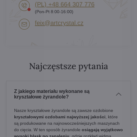
(PL) +48 664 307 776
(Pon-Pt 8:00-16:00)
feix​@artcrystal​.cz
Najczęstsze pytania
Z jakiego materiału wykonane są
kryształowe żyrandole?
Nasze kryształowe żyrandole są zawsze ozdobione
kryształowymi ozdobami najwyższej jakości
, które
są produkowane na najnowocześniejszych maszynach
do cięcia. W ten sposób żyrandole
osiągają wyjątkowo
wysoki blask po zapaleniu
, gdzie rozkład widma