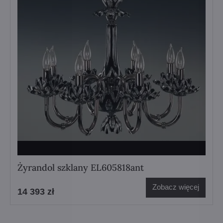
Żyrandol szklany EL605818ant
Zobacz więcej
14 393 zł