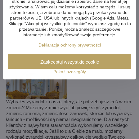
stronie, analizować jej działanie i zbierać dane na temat jej
użytkowania. W tym celu możemy korzystać z narzędzi i usług
stron trzecich, a zebrane dane mogą być przekazywane do
partnerów w UE, USA lub innych krajach (Google Ads, Meta).
Klikając "Akceptuj wszystkie pliki cookie" wyrażasz zgodę na to
przetwarzanie. Poniżej można znaleźć szczegółowe
informacje lub zmodyfikować swoje preferencje.
Deklaracja ochrony prywatności
Zaakceptuj wszystkie cookie
Pokaż szczegóły
Wybrałeś żyrandol z naszej ofery, ale potrzebujesz coś w nim
zmienić? Możemy zmniejszyć lub powiększyć żyrandol,
zmienić ramiona, zmienić ilość żarówek, skrócić lub wydłużyć
łańcuch - możliwości są niemal nieograniczone. Dla naszych
klientów z najwyższą starannością wykonujemy wszelkiego
rodzaju modyfikacje. Jeśli to dla Ciebie za mało, możemy
wykonać żyrandol kryształowy całkowicie według Twojego