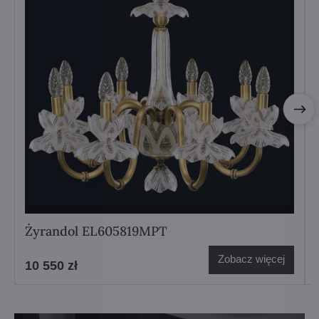
Żyrandol EL605819MPT
Zobacz więcej
10 550 zł