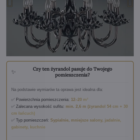
Czy ten żyrandol pasuje do Twojego
✨
pomieszczenia?
Na podstawie wymiarów ta oprawa jest idealna dla:
✅ Powierzchnia pomieszczenia:
12–20 m²
✅ Zalecana wysokość sufitu:
min. 2,6 m (żyrandol 54 cm + 30
cm łańcuch)
✅ Typ pomieszczeń:
Sypialnie, mniejsze salony, jadalnie,
gabinety, kuchnie