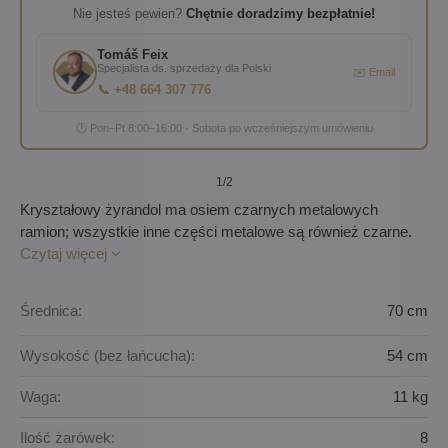
Nie jesteś pewien?
Chętnie doradzimy bezpłatnie!
Tomáš Feix
Specjalista ds. sprzedaży dla Polski
✉️ Email
📞 +48 664 307 776
🕐 Pon–Pt 8:00–16:00 · Sobota po wcześniejszym umówieniu
1
/2
Kryształowy żyrandol ma osiem czarnych metalowych
ramion; wszystkie inne części metalowe są również czarne.
Czytaj więcej
Średnica:
70 cm
Wysokość (bez łańcucha):
54 cm
Waga:
11 kg
Ilość żarówek:
8