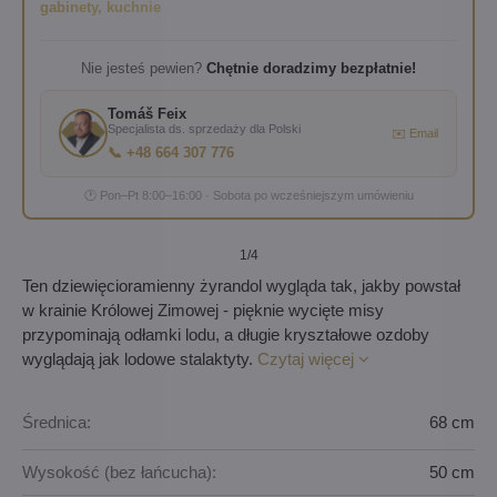
gabinety, kuchnie
Nie jesteś pewien?
Chętnie doradzimy bezpłatnie!
Tomáš Feix
Specjalista ds. sprzedaży dla Polski
✉️ Email
📞 +48 664 307 776
🕐 Pon–Pt 8:00–16:00 · Sobota po wcześniejszym umówieniu
1
/4
Ten dziewięcioramienny żyrandol wygląda tak, jakby powstał
w krainie Królowej Zimowej - pięknie wycięte misy
przypominają odłamki lodu, a długie kryształowe ozdoby
wyglądają jak lodowe stalaktyty.
Czytaj więcej
Średnica:
68 cm
Wysokość (bez łańcucha):
50 cm