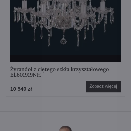
Żyrandol z ciętego szkła krzyształowego
EL601919NH
Zobacz więcej
10 540 zł