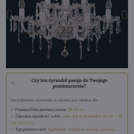
Czy ten żyrandol pasuje do Twojego
✨
pomieszczenia?
Na podstawie wymiarów ta oprawa jest idealna dla:
✅ Powierzchnia pomieszczenia:
12–20 m²
✅ Zalecana wysokość sufitu:
min. 2,6 m (żyrandol 50 cm + 30
cm łańcuch)
✅ Typ pomieszczeń:
Sypialnie, mniejsze salony, jadalnie,