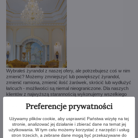
Wybrałeś żyrandol z naszej ofery, ale potrzebujesz coś w nim
zmienić? Możemy zmniejszyć lub powiększyć żyrandol,
zmienić ramiona, zmienić ilość żarówek, skrócić lub wydłużyć
łańcuch - możliwości są niemal nieograniczone. Dla naszych
klientów z najwyższą starannością wykonujemy wszelkiego
rodzaju modyfikacje. Jeśli to dla Ciebie za mało, możemy
Preferencje prywatności
wykonać żyrandol kryształowy całkowicie według Twojego
projektu.
Używamy plików cookie, aby usprawnić Państwa wizytę na tej
Jeśli nie udało Ci się wybrać żyrandola z naszej oferty,
stronie, analizować jej działanie i zbierać dane na temat jej
wykonamy dla Ciebie kompletnie niestandardowy produkt.
użytkowania. W tym celu możemy korzystać z narzędzi i usług
Wystarczy rysunek lub nawet obrazek/zdjęcie, jak
stron trzecich, a zebrane dane mogą być przekazywane do