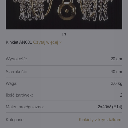
1
/1
Kinkiet AN081
Czytaj więcej
Wysokość:
20 cm
Szerokość:
40 cm
Waga:
2,6 kg
Ilość żarówek:
2
Maks. moc/gniazdo:
2x40W (E14)
Kategorie:
Kinkiety z kryształkami