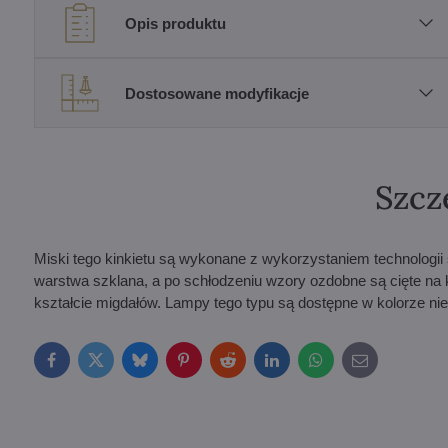
Opis produktu
Dostosowane modyfikacje
Szcz
Miski tego kinkietu są wykonane z wykorzystaniem technologii
warstwa szklana, a po schłodzeniu wzory ozdobne są cięte na
kształcie migdałów. Lampy tego typu są dostępne w kolorze ni
Facebook
Twitter
Bluesky
Pinterest
Reddit
LinkedIn
WhatsApp
E-
mail