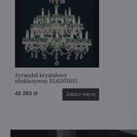
Zyrandol krystalowy
ekskluzywny EL6203015
42 263 zł
Zobacz więcej