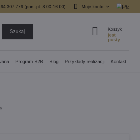
64 307 776 (pon.-pt. 8:00-16:00)
Moje konto
Koszyk
Szukaj
owana
Program B2B
Blog
Przykłady realizacji
Kontakt
a