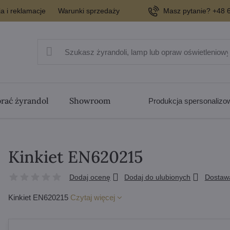
a i reklamacje
Warunki sprzedaży
Masz pytanie? +48 6
rać żyrandol
Showroom
Produkcja spersonaliz
Kinkiet EN620215
Dodaj ocenę
Dodaj do ulubionych
Dostaw
Kinkiet EN620215
Czytaj więcej