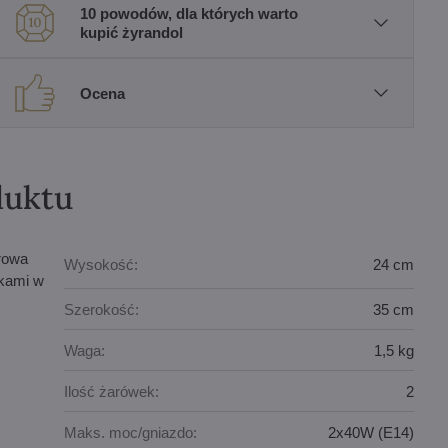
10 powodów, dla których warto
kupić żyrandol
Ocena
duktu
orowa
Wysokość:
24 cm
zkami w
Szerokość:
35 cm
Waga:
1,5 kg
Ilość żarówek:
2
Maks. moc/gniazdo:
2x40W (E14)