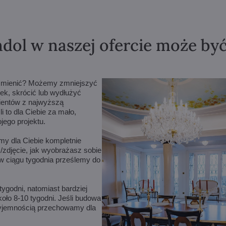
dol w naszej ofercie może by
m zmienić? Możemy zmniejszyć
ek, skrócić lub wydłużyć
lientów z najwyższą
 to dla Ciebie za mało,
ego projektu.
amy dla Ciebie kompletnie
/zdjęcie, jak wyobrażasz sobie
w ciągu tygodnia prześlemy do
ygodni, natomiast bardziej
ło 8-10 tygodni. Jeśli budowa
rzyjemnością przechowamy dla