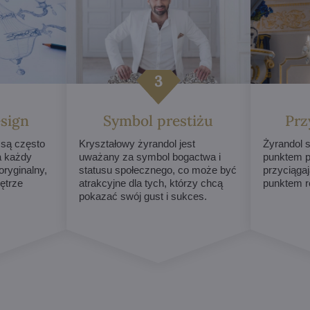
sign
Symbol prestiżu
Prz
 są często
Kryształowy żyrandol jest
Żyrandol s
a każdy
uważany za symbol bogactwa i
punktem p
ryginalny,
statusu społecznego, co może być
przyciągaj
ętrze
atrakcyjne dla tych, którzy chcą
punktem r
pokazać swój gust i sukces.