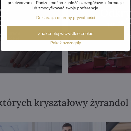
przetwarzanie. Poniżej można znaleźć szczegółowe informacje
y?
lub zmodyfikować swoje preferencje.
Odkry
Deklaracja ochrony prywatności
m!
w 3 
na terenie
Zaakceptuj wszystkie cookie
Z
one w cenę.
Pokaż szczegóły
których kryształowy żyrandol