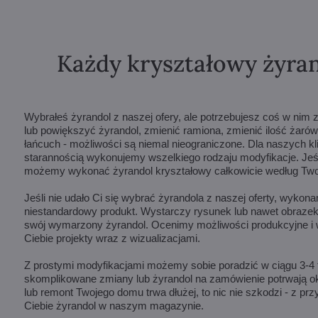
Każdy kryształowy żyran
Wybrałeś żyrandol z naszej ofery, ale potrzebujesz coś w ni
lub powiększyć żyrandol, zmienić ramiona, zmienić ilość żarów
łańcuch - możliwości są niemal nieograniczone. Dla naszych k
starannością wykonujemy wszelkiego rodzaju modyfikacje. Jeśli
możemy wykonać żyrandol kryształowy całkowicie według Twoj
Jeśli nie udało Ci się wybrać żyrandola z naszej oferty, wykon
niestandardowy produkt. Wystarczy rysunek lub nawet obrazek
swój wymarzony żyrandol. Ocenimy możliwości produkcyjne i 
Ciebie projekty wraz z wizualizacjami.
Z prostymi modyfikacjami możemy sobie poradzić w ciągu 3-4 t
skomplikowane zmiany lub żyrandol na zamówienie potrwają oko
lub remont Twojego domu trwa dłużej, to nic nie szkodzi - z p
Ciebie żyrandol w naszym magazynie.