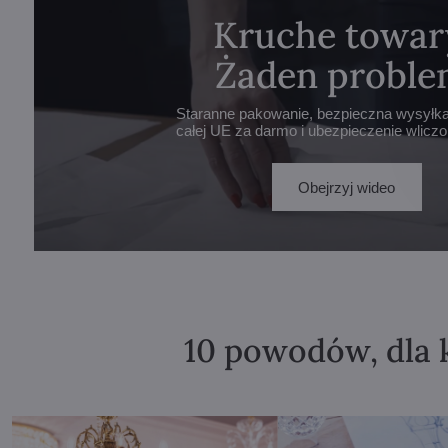
Kruche towar
Żaden proble
Staranne pakowanie, bezpieczna wysyłka 
całej UE za darmo i ubezpieczenie wlicz
Obejrzyj wideo
10 powodów, dla 