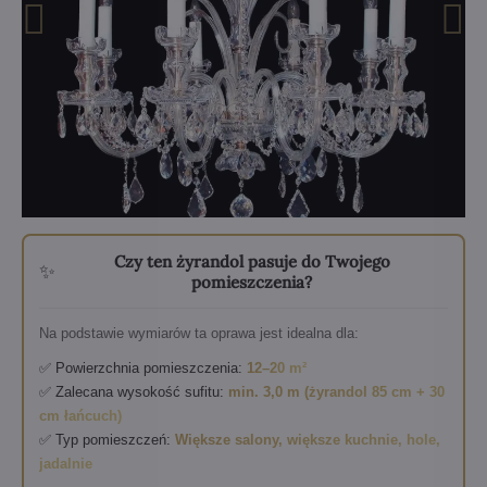
Czy ten żyrandol pasuje do Twojego
✨
pomieszczenia?
Na podstawie wymiarów ta oprawa jest idealna dla:
✅ Powierzchnia pomieszczenia:
12–20 m²
✅ Zalecana wysokość sufitu:
min. 3,0 m (żyrandol 85 cm + 30
cm łańcuch)
✅ Typ pomieszczeń:
Większe salony, większe kuchnie, hole,
jadalnie