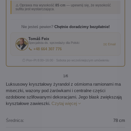
⚠️ Oprawa ma wysokość
85 cm
— upewnij się, że wysokość
sufitu jest wystarczająca.
Nie jesteś pewien?
Chętnie doradzimy bezpłatnie!
Tomáš Feix
Specjalista ds. sprzedaży dla Polski
✉️ Email
📞 +48 664 307 776
🕐 Pon–Pt 8:00–16:00 · Sobota po wcześniejszym umówieniu
1
/6
Luksusowy kryształowy żyrandol z ośmioma ramionami ma
miseczki, wazony pod żarówkami i centralne części
ozdobione szlifowanymi dekoracjami. Jego blask zwiększają
kryształowe zawieszki.
Czytaj więcej
Średnica:
78 cm