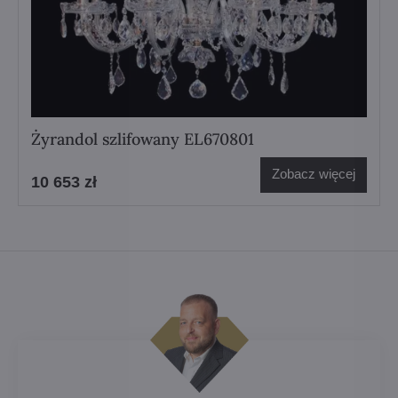
Żyrandol szlifowany EL670801
Zobacz więcej
10 653 zł