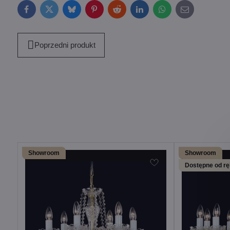
Facebook
Twitter
Bluesky
Pinterest
Reddit
LinkedIn
WhatsApp
E-
mail
Poprzedni produkt
Showroom
Showroom
Dostępne od rę