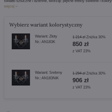
światło sztuczne i dzienne, tworząc piękne efekty świetlne i kol
więcej
Wybierz wariant kolorystyczny
Wariant:
Złoty
1 214 zł
Zniżka
30%
Nr.:
AN183K
850 zł
z VAT 23%
Wariant:
Srebrny
1 294 zł
Zniżka
30%
Nr.:
AN183NiK
906 zł
z VAT 23%