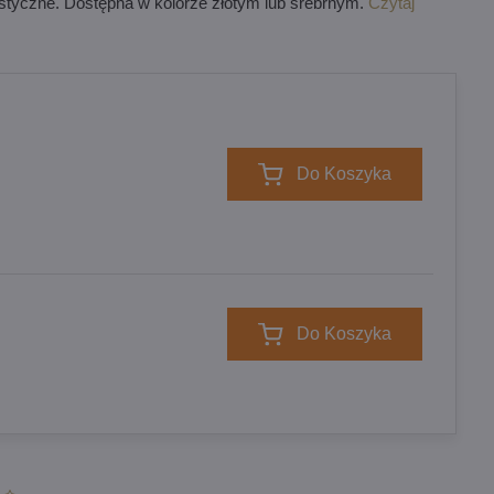
orystyczne. Dostępna w kolorze złotym lub srebrnym.
Czytaj
Do Koszyka
Do Koszyka