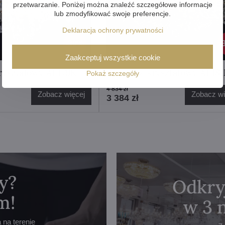
przetwarzanie. Poniżej można znaleźć szczegółowe informacje
lub zmodyfikować swoje preferencje.
Deklaracja ochrony prywatności
30%
Zaakceptuj wszystkie cookie
ryształowy AL179K
Żyrandol kryształowy AL181
Pokaż szczegóły
4 834 zł
Zobacz więcej
Zobacz wi
3 384 zł
y?
Odkry
m!
w 3 
na terenie