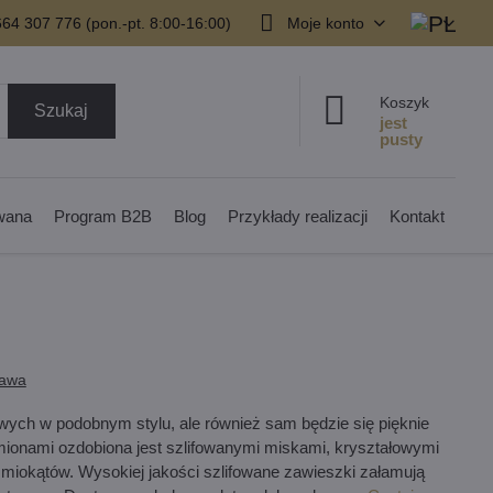
64 307 776 (pon.-pt. 8:00-16:00)
Moje konto
Koszyk
Szukaj
owana
Program B2B
Blog
Przykłady realizacji
Kontakt
tawa
owych w podobnym stylu, ale również sam będzie się pięknie
ionami ozdobiona jest szlifowanymi miskami, kryształowymi
miokątów. Wysokiej jakości szlifowane zawieszki załamują