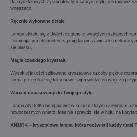
do kryształowych żyrandoli w tym samym stylu, ale również sa
wnętrzach.
Ręcznie wykonane detale
Lampa składa się z dwóch elegancko wygiętych szklanych ram
Dominującym elementem są migdałowe zawieszki i dekoracyjne 
się blasku.
Magia czeskiego kryształu
Wysokiej jakości szlifowane kryształowe ozdoby pięknie rozpras
lampa prezentuje się luksusowo i wprowadza do wnętrza przyj
Wariant dopasowany do Twojego stylu
Lampa AN183K dostępna jest w kolorze złotym i srebrnym, dzię
nowoczesnych wnętrz. Idealnie sprawdzi się w holu, na korytarz
AN183K – kryształowa lampa, która rozświetli każdy detal 