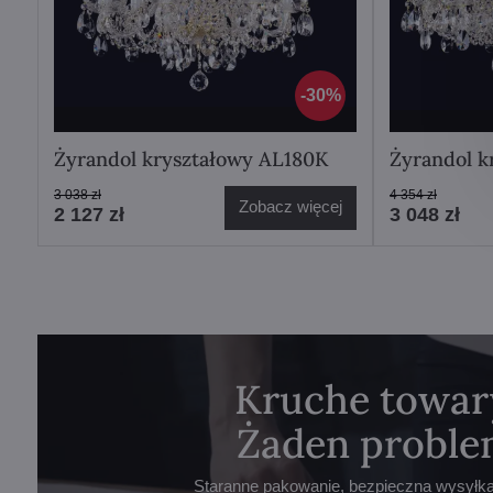
30%
Żyrandol kryształowy AL180K
Żyrandol k
3 038 zł
4 354 zł
Zobacz więcej
2 127 zł
3 048 zł
Kruche towar
Żaden proble
Staranne pakowanie, bezpieczna wysyłka 