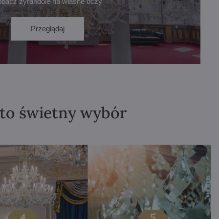
obacz żyrandole na własne oczy
Przeglądaj
 to świetny wybór