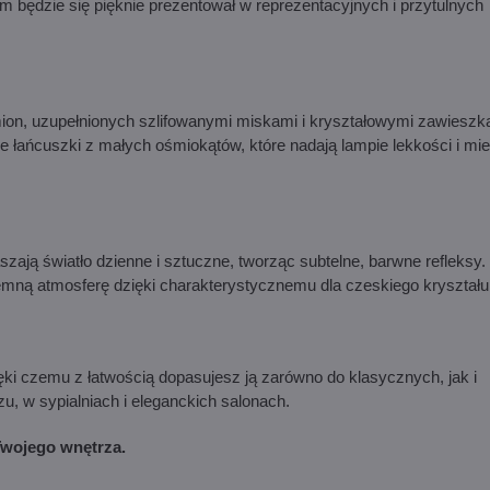
m będzie się pięknie prezentował w reprezentacyjnych i przytulnych
ion, uzupełnionych szlifowanymi miskami i kryształowymi zawieszk
łańcuszki z małych ośmiokątów, które nadają lampie lekkości i mi
zają światło dzienne i sztuczne, tworząc subtelne, barwne refleksy.
emną atmosferę dzięki charakterystycznemu dla czeskiego kryształu
ki czemu z łatwością dopasujesz ją zarówno do klasycznych, jak i
u, w sypialniach i eleganckich salonach.
Twojego wnętrza.