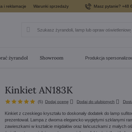
a i reklamacje
Warunki sprzedaży
Masz pytanie? +48 6
rać żyrandol
Showroom
Produkcja spersonaliz
Kinkiet AN183K
(
5
)
Dodaj ocenę
Dodaj do ulubionych
Dos
Kinkiet z czeskiego kryształu to doskonały dodatek do lamp sufit
prezentował. Lampa z dwoma elegancko wygiętymi szklanymi ram
zawieszkami w kształcie migdałów oraz łańcuszkami z małych oś