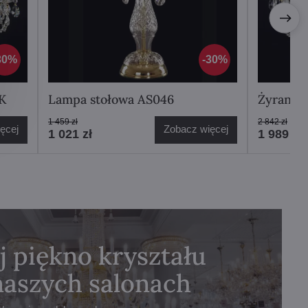
30%
30%
K
Lampa stołowa AS046
Żyrando
1 459 zł
2 842 zł
ęcej
Zobacz więcej
1 021 zł
1 989 zł
j piękno kryształu
naszych salonach