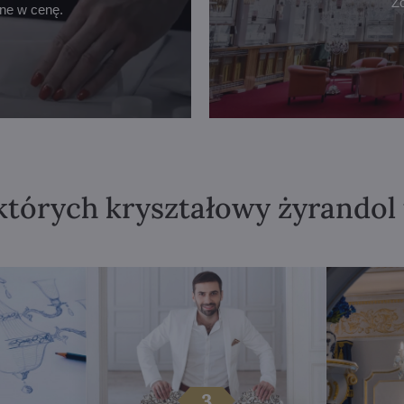
Z
one w cenę.
których kryształowy żyrandol