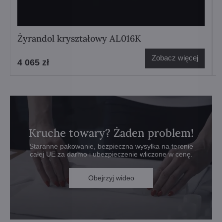
Żyrandol kryształowy AL016K
Zobacz więcej
4 065 zł
Kruche towary? Żaden problem!
Staranne pakowanie, bezpieczna wysyłka na terenie
całej UE za darmo i ubezpieczenie wliczone w cenę.
Obejrzyj wideo