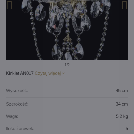
1
/2
Kinkiet AN017
Czytaj więcej
Wysokość:
45 cm
Szerokość:
34 cm
Waga:
5,2 kg
Ilość żarówek:
5