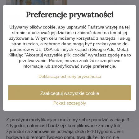
Preferencje prywatności
Wybrałeś żyrandol z naszej ofery, ale potrzebujesz coś w nim
Używamy plików cookie, aby usprawnić Państwa wizytę na tej
zmienić? Możemy zmniejszyć lub powiększyć żyrandol,
stronie, analizować jej działanie i zbierać dane na temat jej
zmienić ramiona, zmienić ilość żarówek, skrócić lub wydłużyć
użytkowania. W tym celu możemy korzystać z narzędzi i usług
łańcuch - możliwości są niemal nieograniczone. Dla naszych
stron trzecich, a zebrane dane mogą być przekazywane do
klientów z najwyższą starannością wykonujemy wszelkiego
partnerów w UE, USA lub innych krajach (Google Ads, Meta).
rodzaju modyfikacje. Jeśli to dla Ciebie za mało, możemy
Klikając "Akceptuj wszystkie pliki cookie" wyrażasz zgodę na to
wykonać żyrandol kryształowy całkowicie według Twojego
przetwarzanie. Poniżej można znaleźć szczegółowe
informacje lub zmodyfikować swoje preferencje.
projektu.
Deklaracja ochrony prywatności
Jeśli nie udało Ci się wybrać żyrandola z naszej oferty,
wykonamy dla Ciebie kompletnie niestandardowy produkt.
Wystarczy rysunek lub nawet obrazek/zdjęcie, jak
Zaakceptuj wszystkie cookie
wyobrażasz sobie swój wymarzony żyrandol. Ocenimy
możliwości produkcyjne i w ciągu tygodnia prześlemy do
Pokaż szczegóły
Ciebie projekty wraz z wizualizacjami.
Z prostymi modyfikacjami możemy sobie poradzić w ciągu 3-
4 tygodni, natomiast bardziej skomplikowane zmiany lub
żyrandol na zamówienie potrwają około 8-10 tygodni. Jeśli
budowa lub remont Twojego domu trwa dłużej, to nic nie