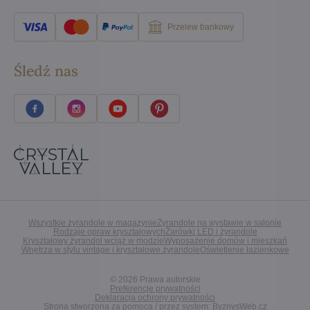
Przelew bankowy
Śledź nas
Wszystkie żyrandole w magazynie
Żyrandole na wystawie w salonie
Rodzaje opraw kryształowych
Żarówki LED i żyrandole
Kryształowy żyrandol wciąż w modzie
Wyposażenie domów i mieszkań
Wnętrza w stylu vintage i kryształowe żyrandole
Oświetlenie łazienkowe
©
2026
Prawa autorskie
Preferencje prywatności
Deklaracja ochrony prywatności
Strona stworzona za pomocą / przez system:
ByznysWeb.cz