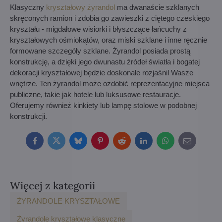
Klasyczny
kryształowy żyrandol
ma dwanaście szklanych
skręconych ramion i zdobia go zawieszki z ciętego czeskiego
kryształu - migdałowe wisiorki i błyszczące łańcuchy z
kryształowych ośmiokątów, oraz miski szklane i inne ręcznie
formowane szczegóły szklane. Żyrandol posiada prostą
konstrukcję, a dzięki jego dwunastu źródeł światła i bogatej
dekoracji kryształowej będzie doskonale rozjaśnil Wasze
wnętrze. Ten żyrandol może ozdobić reprezentacyjne miejsca
publiczne, takie jak hotele lub luksusowe restauracje.
Oferujemy również kinkiety lub lampę stolowe w podobnej
konstrukcji.
Facebook
Twitter
Bluesky
Pinterest
Reddit
LinkedIn
WhatsApp
E-
mail
Więcej z kategorii
ŻYRANDOLE KRYSZTAŁOWE
Żyrandole kryształowe klasyczne