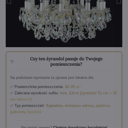
Czy ten żyrandol pasuje do Twojego
✨
pomieszczenia?
Na podstawie wymiarów ta oprawa jest idealna dla:
✅ Powierzchnia pomieszczenia:
12–20 m²
✅ Zalecana wysokość sufitu:
min. 2,6 m (żyrandol 51 cm + 30
cm łańcuch)
✅ Typ pomieszczeń:
Sypialnie, mniejsze salony, jadalnie,
gabinety, kuchnie
Nie jesteś pewien?
Chętnie doradzimy bezpłatnie!