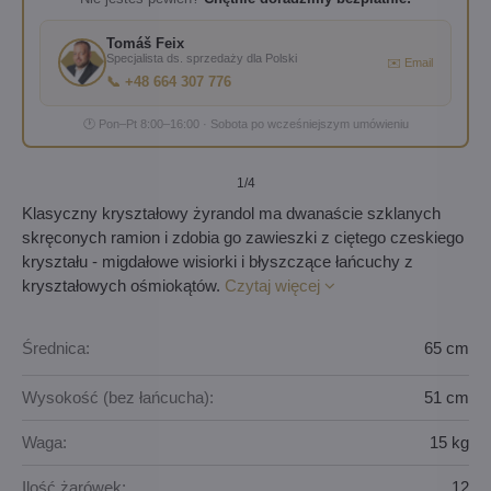
Tomáš Feix
Specjalista ds. sprzedaży dla Polski
✉️ Email
📞 +48 664 307 776
🕐 Pon–Pt 8:00–16:00 · Sobota po wcześniejszym umówieniu
1
/4
Klasyczny kryształowy żyrandol ma dwanaście szklanych
skręconych ramion i zdobia go zawieszki z ciętego czeskiego
kryształu - migdałowe wisiorki i błyszczące łańcuchy z
kryształowych ośmiokątów.
Czytaj więcej
Średnica:
65 cm
Wysokość (bez łańcucha):
51 cm
Waga:
15 kg
Ilość żarówek:
12