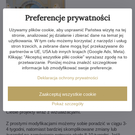
Preferencje prywatności
Używamy plików cookie, aby usprawnić Państwa wizytę na tej
Wybrałeś żyrandol z naszej ofery, ale potrzebujesz coś w nim
stronie, analizować jej działanie i zbierać dane na temat jej
zmienić? Możemy zmniejszyć lub powiększyć żyrandol,
użytkowania. W tym celu możemy korzystać z narzędzi i usług
zmienić ramiona, zmienić ilość żarówek, skrócić lub wydłużyć
stron trzecich, a zebrane dane mogą być przekazywane do
łańcuch - możliwości są niemal nieograniczone. Dla naszych
partnerów w UE, USA lub innych krajach (Google Ads, Meta).
klientów z najwyższą starannością wykonujemy wszelkiego
Klikając "Akceptuj wszystkie pliki cookie" wyrażasz zgodę na to
rodzaju modyfikacje. Jeśli to dla Ciebie za mało, możemy
przetwarzanie. Poniżej można znaleźć szczegółowe
wykonać żyrandol kryształowy całkowicie według Twojego
informacje lub zmodyfikować swoje preferencje.
projektu.
Deklaracja ochrony prywatności
Jeśli nie udało Ci się wybrać żyrandola z naszej oferty,
wykonamy dla Ciebie kompletnie niestandardowy produkt.
Zaakceptuj wszystkie cookie
Wystarczy rysunek lub nawet obrazek/zdjęcie, jak
wyobrażasz sobie swój wymarzony żyrandol. Ocenimy
Pokaż szczegóły
możliwości produkcyjne i w ciągu tygodnia prześlemy do
Ciebie projekty wraz z wizualizacjami.
Z prostymi modyfikacjami możemy sobie poradzić w ciągu 3-
4 tygodni, natomiast bardziej skomplikowane zmiany lub
żyrandol na zamówienie potrwają około 8-10 tygodni. Jeśli