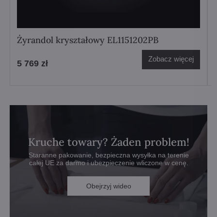
Żyrandol kryształowy EL1151202PB
Zobacz więcej
5 769 zł
Kruche towary? Żaden problem!
Staranne pakowanie, bezpieczna wysyłka na terenie
całej UE za darmo i ubezpieczenie wliczone w cenę.
Obejrzyj wideo