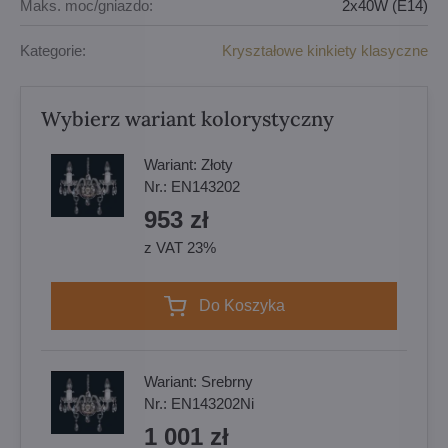
Maks. moc/gniazdo:
2x40W (E14)
Kategorie:
Kryształowe kinkiety klasyczne
Wybierz wariant kolorystyczny
Wariant:
Złoty
Nr.:
EN143202
953 zł
z VAT 23%
Do Koszyka
Wariant:
Srebrny
Nr.:
EN143202Ni
1 001 zł