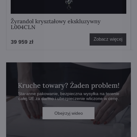
Žyrandol kryształowy ekskluzywny
L004CLN
Zobacz więcej
39 959 zł
Kruche towary? Żaden problem!
Staranne pakowanie, bezpieczna wysyłka na terenie
całej UE za darmo i ubezpieczenie wliczone w cenę.
Obejrzyj wideo