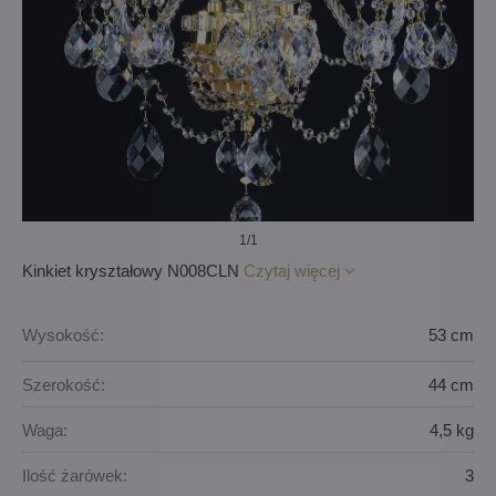
1
/1
Kinkiet kryształowy N008CLN
Czytaj więcej
Wysokość:
53 cm
Szerokość:
44 cm
Waga:
4,5 kg
Ilość żarówek:
3