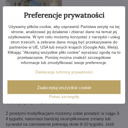
Preferencje prywatności
Wybrałeś żyrandol z naszej ofery, ale potrzebujesz coś w nim
Używamy plików cookie, aby usprawnić Państwa wizytę na tej
stronie, analizować jej działanie i zbierać dane na temat jej
zmienić? Możemy zmniejszyć lub powiększyć żyrandol,
użytkowania. W tym celu możemy korzystać z narzędzi i usług
zmienić ramiona, zmienić ilość żarówek, skrócić lub wydłużyć
stron trzecich, a zebrane dane mogą być przekazywane do
łańcuch - możliwości są niemal nieograniczone. Dla naszych
partnerów w UE, USA lub innych krajach (Google Ads, Meta).
klientów z najwyższą starannością wykonujemy wszelkiego
Klikając "Akceptuj wszystkie pliki cookie" wyrażasz zgodę na to
rodzaju modyfikacje. Jeśli to dla Ciebie za mało, możemy
przetwarzanie. Poniżej można znaleźć szczegółowe
wykonać żyrandol kryształowy całkowicie według Twojego
informacje lub zmodyfikować swoje preferencje.
projektu.
Deklaracja ochrony prywatności
Jeśli nie udało Ci się wybrać żyrandola z naszej oferty,
wykonamy dla Ciebie kompletnie niestandardowy produkt.
Wystarczy rysunek lub nawet obrazek/zdjęcie, jak
Zaakceptuj wszystkie cookie
wyobrażasz sobie swój wymarzony żyrandol. Ocenimy
Pokaż szczegóły
możliwości produkcyjne i w ciągu tygodnia prześlemy do
Ciebie projekty wraz z wizualizacjami.
Z prostymi modyfikacjami możemy sobie poradzić w ciągu 3-
4 tygodni, natomiast bardziej skomplikowane zmiany lub
żyrandol na zamówienie potrwają około 8-10 tygodni. Jeśli