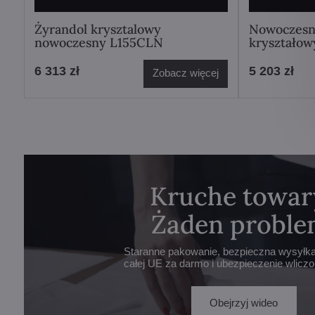
Żyrandol krysztalowy
Nowoczesn
nowoczesny L155CLN
kryształo
6 313 zł
5 203 zł
Zobacz więcej
Kruche towar
Żaden proble
Staranne pakowanie, bezpieczna wysyłka 
całej UE za darmo i ubezpieczenie wlicz
Obejrzyj wideo