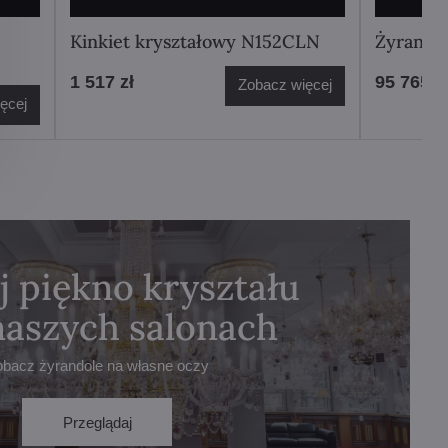
Kinkiet kryształowy N152CLN
Żyrando
1 517 zł
95 765 z
Zobacz więcej
ęcej
j piękno kryształu
naszych salonach
obacz żyrandole na własne oczy
Przeglądaj