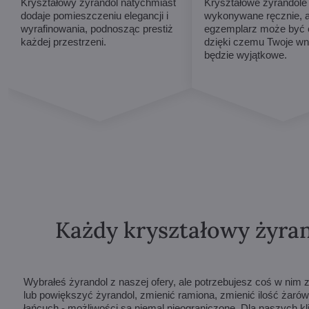
Kryształowy żyrandol natychmiast
Kryształowe żyrandole
dodaje pomieszczeniu elegancji i
wykonywane ręcznie, 
wyrafinowania, podnosząc prestiż
egzemplarz może być o
każdej przestrzeni.
dzięki czemu Twoje wn
będzie wyjątkowe.
Każdy kryształowy żyran
Wybrałeś żyrandol z naszej ofery, ale potrzebujesz coś w ni
lub powiększyć żyrandol, zmienić ramiona, zmienić ilość żarów
łańcuch - możliwości są niemal nieograniczone. Dla naszych k