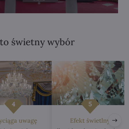
 to świetny wybór
yciąga uwagę
Efekt świetlny