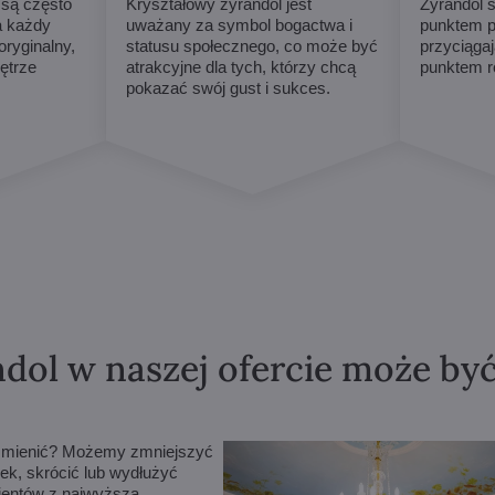
 są często
Kryształowy żyrandol jest
Żyrandol s
a każdy
uważany za symbol bogactwa i
punktem p
ryginalny,
statusu społecznego, co może być
przyciągaj
ętrze
atrakcyjne dla tych, którzy chcą
punktem r
pokazać swój gust i sukces.
dol w naszej ofercie może by
m zmienić? Możemy zmniejszyć
ek, skrócić lub wydłużyć
lientów z najwyższą