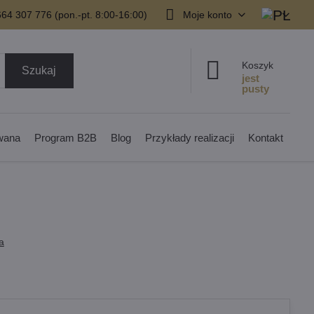
64 307 776 (pon.-pt. 8:00-16:00)
Moje konto
Koszyk
Szukaj
owana
Program B2B
Blog
Przykłady realizacji
Kontakt
a