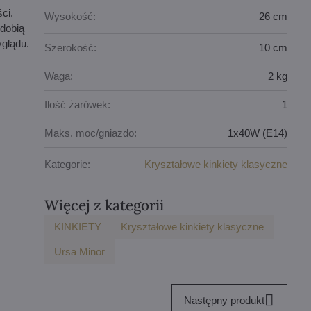
ci.
Wysokość:
26 cm
zdobią
yglądu.
Szerokość:
10 cm
Waga:
2 kg
Ilość żarówek:
1
Maks. moc/gniazdo:
1x40W (E14)
Kategorie:
Kryształowe kinkiety klasyczne
Więcej z kategorii
KINKIETY
Kryształowe kinkiety klasyczne
Ursa Minor
Następny produkt