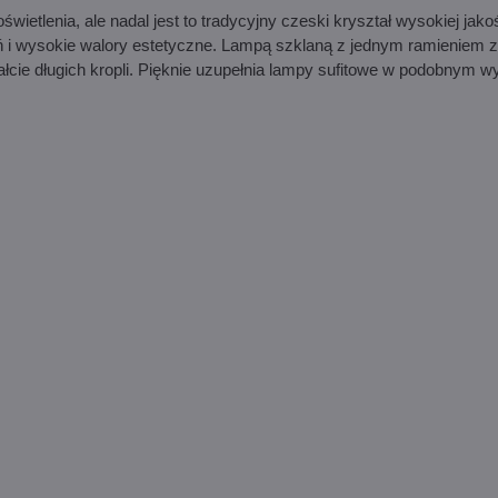
etlenia, ale nadal jest to tradycyjny czeski kryształ wysokiej jakoś
eń i wysokie walory estetyczne. Lampą szklaną z jednym ramieniem 
ałcie długich kropli. Pięknie uzupełnia lampy sufitowe w podobnym w