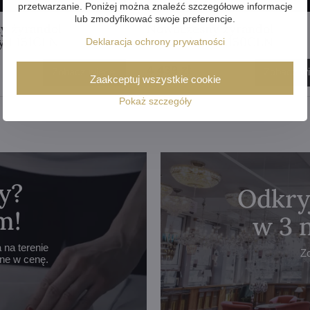
przetwarzanie. Poniżej można znaleźć szczegółowe informacje
lub zmodyfikować swoje preferencje.
y żyrandol
Nowoczesny żyrandol
wy L151CLN
kryształowy L150CLN
Deklaracja ochrony prywatności
4 439 zł
Zobacz więcej
Zobacz wi
Zaakceptuj wszystkie cookie
Pokaż szczegóły
y?
Odkry
m!
w 3 
na terenie
Z
one w cenę.