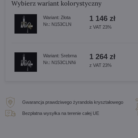
Wybierz wariant kolorystyczny
1 146 zł
Wariant:
Złota
Nr.:
N153CLN
z VAT 23%
1 264 zł
Wariant:
Srebrna
Nr.:
N153CLNNi
z VAT 23%
Gwarancja prawdziwego żyrandola kryształowego
Bezpłatna wysyłka na terenie całej UE