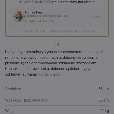
Nie jesteś pewien?
Chętnie doradzimy bezpłatnie!
Tomáš Feix
Specjalista ds. sprzedaży dla Polski
✉️ Email
📞 +48 664 307 776
🕐 Pon–Pt 8:00–16:00 · Sobota po wcześniejszym umówieniu
1
/3
Klasyczny kryształowy żyrandol z dwunastoma szklanymi
ramionami w dwóch poziomach ozdobiony jest wieloma
pięknymi ręcznie formowanymi szklanymi szczegółami.
Kapsułki pod żarówkami ozdobione są dekoracyjnymi
szklanymi rurkami.
Czytaj więcej
Średnica:
66 cm
Wysokość (bez łańcucha):
56 cm
Waga:
11 kg