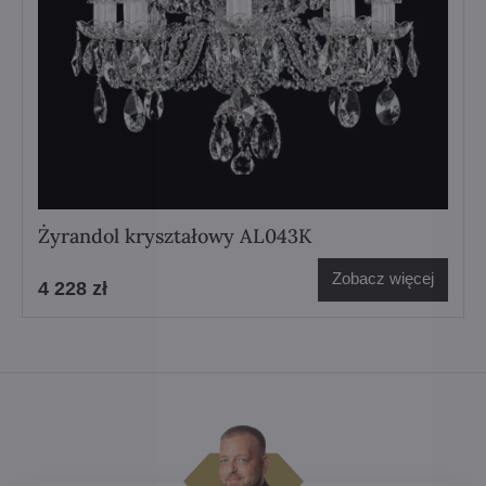
Żyrandol kryształowy AL043K
Zobacz więcej
4 228 zł