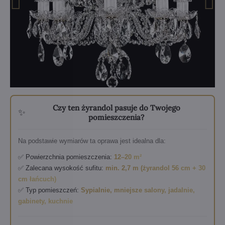
Czy ten żyrandol pasuje do Twojego
✨
pomieszczenia?
Na podstawie wymiarów ta oprawa jest idealna dla:
✅ Powierzchnia pomieszczenia:
12–20 m²
✅ Zalecana wysokość sufitu:
min. 2,7 m (żyrandol 56 cm + 30
cm łańcuch)
✅ Typ pomieszczeń:
Sypialnie, mniejsze salony, jadalnie,
gabinety, kuchnie