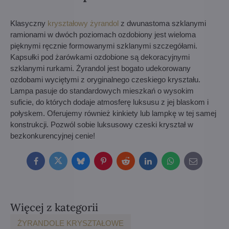
Klasyczny
kryształowy żyrandol
z dwunastoma szklanymi
ramionami w dwóch poziomach ozdobiony jest wieloma
pięknymi ręcznie formowanymi szklanymi szczegółami.
Kapsułki pod żarówkami ozdobione są dekoracyjnymi
szklanymi rurkami. Żyrandol jest bogato udekorowany
ozdobami wyciętymi z oryginalnego czeskiego kryształu.
Lampa pasuje do standardowych mieszkań o wysokim
suficie, do których dodaje atmosferę luksusu z jej blaskom i
połyskem. Oferujemy również kinkiety lub lampkę w tej samej
konstrukcji. Pozwól sobie luksusowy czeski kryształ w
bezkonkurencyjnej cenie!
Facebook
Twitter
Bluesky
Pinterest
Reddit
LinkedIn
WhatsApp
E-
mail
Więcej z kategorii
ŻYRANDOLE KRYSZTAŁOWE