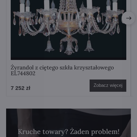
Żyrandol z ciętego szkła krzyształowego
EL744802
Zobacz więcej
7 252 zł
Kruche towary? Żaden problem!