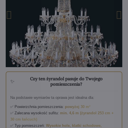
Czy ten żyrandol pasuje do Twojego
✨
pomieszczenia?
Na podstawie wymiarów ta oprawa jest idealna dla:
✅ Powierzchnia pomieszczenia:
powyżej 30 m²
✅ Zalecana wysokość sufitu:
min. 4,6 m (żyrandol 253 cm +
30 cm łańcuch)
✅ Typ pomieszczeń:
Wysokie hole, klatki schodowe,