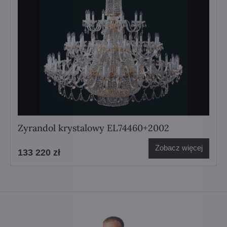
Zyrandol krystalowy EL74460+2002
Zobacz więcej
133 220 zł