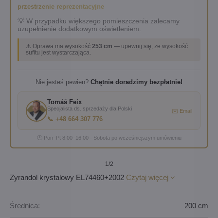
przestrzenie reprezentacyjne
💡 W przypadku większego pomieszczenia zalecamy
uzupełnienie dodatkowym oświetleniem.
⚠️ Oprawa ma wysokość
253 cm
— upewnij się, że wysokość
sufitu jest wystarczająca.
Nie jesteś pewien?
Chętnie doradzimy bezpłatnie!
Tomáš Feix
Specjalista ds. sprzedaży dla Polski
✉️ Email
📞 +48 664 307 776
🕐 Pon–Pt 8:00–16:00 · Sobota po wcześniejszym umówieniu
1
/2
Zyrandol krystalowy EL74460+2002
Czytaj więcej
Średnica:
200 cm