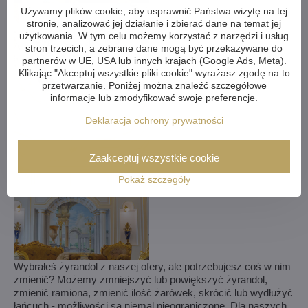
Używamy plików cookie, aby usprawnić Państwa wizytę na tej
stronie, analizować jej działanie i zbierać dane na temat jej
użytkowania. W tym celu możemy korzystać z narzędzi i usług
stron trzecich, a zebrane dane mogą być przekazywane do
partnerów w UE, USA lub innych krajach (Google Ads, Meta).
Klikając "Akceptuj wszystkie pliki cookie" wyrażasz zgodę na to
przetwarzanie. Poniżej można znaleźć szczegółowe
informacje lub zmodyfikować swoje preferencje.
Deklaracja ochrony prywatności
Zaakceptuj wszystkie cookie
Pokaż szczegóły
Wybrałeś żyrandol z naszej ofery, ale potrzebujesz coś w nim
zmienić? Możemy zmniejszyć lub powiększyć żyrandol,
zmienić ramiona, zmienić ilość żarówek, skrócić lub wydłużyć
łańcuch - możliwości są niemal nieograniczone. Dla naszych