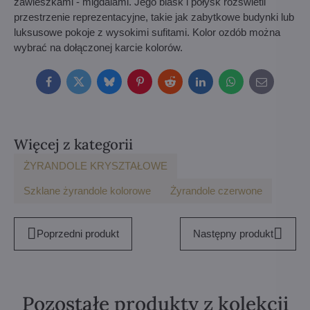
zawieszkami - migdalami. Jego blask i połysk rozświetli
przestrzenie reprezentacyjne, takie jak zabytkowe budynki lub
luksusowe pokoje z wysokimi sufitami. Kolor ozdób można
wybrać na dołączonej karcie kolorów.
Facebook
Twitter
Bluesky
Pinterest
Reddit
LinkedIn
WhatsApp
E-
mail
Więcej z kategorii
ŻYRANDOLE KRYSZTAŁOWE
Szklane żyrandole kolorowe
Żyrandole czerwone
Poprzedni produkt
Następny produkt
Pozostałe produkty z kolekcji