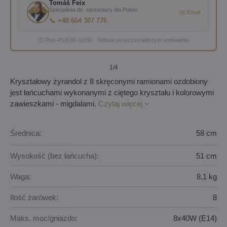
Tomáš Feix
Specjalista ds. sprzedaży dla Polski
✉️ Email
📞 +48 664 307 776
🕐 Pon–Pt 8:00–16:00 · Sobota po wcześniejszym umówieniu
1
/4
Kryształowy żyrandol z 8 skręconymi ramionami ozdobiony
jest łańcuchami wykonanymi z ciętego kryształu i kolorowymi
zawieszkami - migdalami.
Czytaj więcej
Średnica:
58 cm
Wysokość (bez łańcucha):
51 cm
Waga:
8,1 kg
Ilość żarówek:
8
Maks. moc/gniazdo:
8x40W (E14)