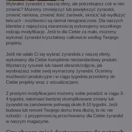
Wybrałeś żyrandol z naszej ofery, ale potrzebujesz coś w nim
zmienić? Możemy zmniejszyć lub powiększyć żyrandol,
zmienić ramiona, zmienić ilość żarówek, skrócić lub wydłużyć
łańcuch - możliwości są niemal nieograniczone. Dla naszych
klientów z najwyższą starannością wykonujemy wszelkiego
rodzaju modyfikacje. Jeśli to dla Ciebie za mało, możemy
wykonać żyrandol kryształowy całkowicie według Twojego
projektu.
Jeśli nie udało Ci się wybrać żyrandola z naszej oferty,
wykonamy dla Ciebie kompletnie niestandardowy produkt.
Wystarczy rysunek lub nawet obrazek/zdjęcie, jak
wyobrażasz sobie swój wymarzony żyrandol. Ocenimy
możliwości produkcyjne i w ciągu tygodnia prześlemy do
Ciebie projekty wraz z wizualizacjami.
Z prostymi modyfikacjami możemy sobie poradzić w ciągu 3-
4 tygodni, natomiast bardziej skomplikowane zmiany lub
żyrandol na zamówienie potrwają około 8-10 tygodni. Jeśli
budowa lub remont Twojego domu trwa dłużej, to nic nie
szkodzi - z przyjemnością przechowamy dla Ciebie żyrandol
w naszym magazynie.