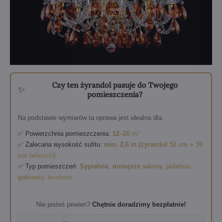
Czy ten żyrandol pasuje do Twojego
✨
pomieszczenia?
Na podstawie wymiarów ta oprawa jest idealna dla:
✅ Powierzchnia pomieszczenia:
12–20 m²
✅ Zalecana wysokość sufitu:
min. 2,6 m (żyrandol 51 cm + 30
cm łańcuch)
✅ Typ pomieszczeń:
Sypialnie, mniejsze salony, jadalnie,
gabinety, kuchnie
Nie jesteś pewien?
Chętnie doradzimy bezpłatnie!