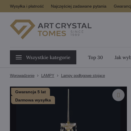
Wysyłka i płatność
Najczęściej zadawane pytania
Gwarancj
Wszystkie kategorie
Top 30
Jak wyb
Wprowadzenie
LAMPY
Lampy podłogowe stojące
Gwarancja 5 lat
Darmowa wysyłka