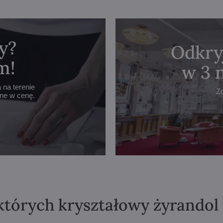
y?
Odkry
m!
w 3 
na terenie
Z
one w cenę.
których kryształowy żyrandol