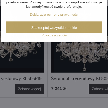
przetwarzanie. Poniżej można znaleźć szczegółowe informacje
lub zmodyfikować swoje preferencje.
Deklaracja ochrony prywatności
Zaakceptuj wszystkie cookie
Pokaż szczegóły
ryształowy EL505619
Żyrandol kryształowy EL50
7 241 zł
Zobacz więcej
Zobacz wi