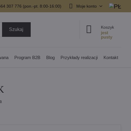
64 307 776 (pon.-pt. 8:00-16:00)
Moje konto
Koszyk
Szukaj
owana
Program B2B
Blog
Przykłady realizacji
Kontakt
K
a