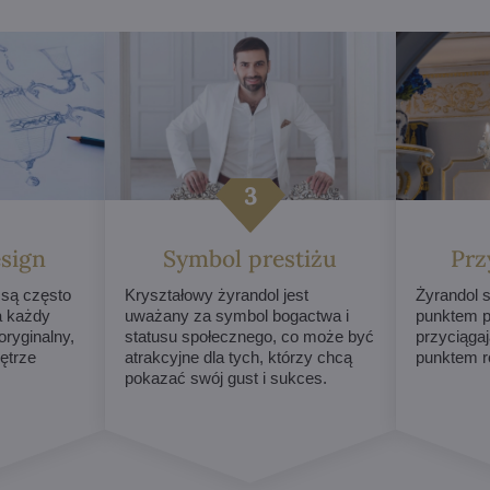
sign
Symbol prestiżu
Prz
 są często
Kryształowy żyrandol jest
Żyrandol s
a każdy
uważany za symbol bogactwa i
punktem p
ryginalny,
statusu społecznego, co może być
przyciągaj
ętrze
atrakcyjne dla tych, którzy chcą
punktem r
pokazać swój gust i sukces.