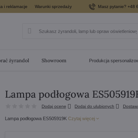
a i reklamacje
Warunki sprzedaży
Masz pytanie? +48 6
rać żyrandol
Showroom
Produkcja spersonaliz
Lampa podłogowa ES505919
Dodaj ocenę
Dodaj do ulubionych
Dostaw
Lampa podłogowa ES505919K
Czytaj więcej