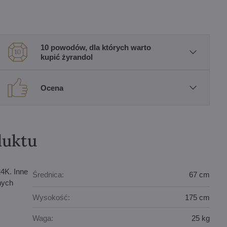
10 powodów, dla których warto
kupić żyrandol
Ocena
duktu
4K. Inne
Średnica:
67 cm
nych
Wysokość:
175 cm
Waga:
25 kg