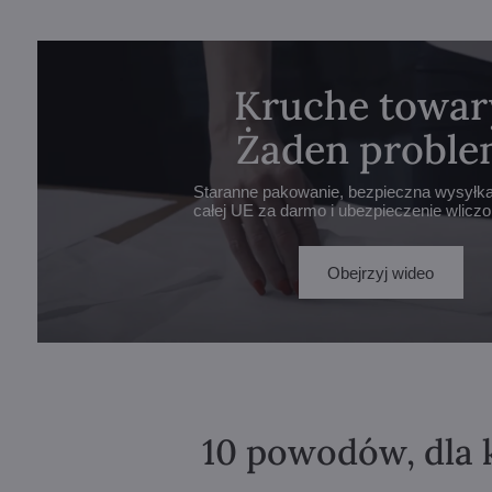
Kruche towar
Żaden proble
Staranne pakowanie, bezpieczna wysyłka 
całej UE za darmo i ubezpieczenie wlicz
Obejrzyj wideo
10 powodów, dla 