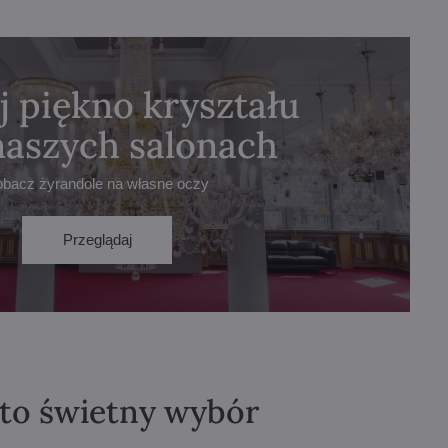
j piękno kryształu
naszych salonach
obacz żyrandole na własne oczy
Przeglądaj
 to świetny wybór