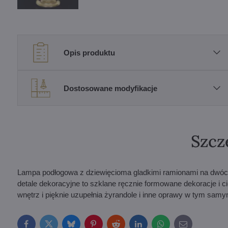
Opis produktu
Dostosowane modyfikacje
Szcz
Lampa podłogowa z dziewięcioma gladkimi ramionami na dwóch
detale dekoracyjne to szklane ręcznie formowane dekoracje i c
wnętrz i pięknie uzupełnia żyrandole i inne oprawy w tym samy
Facebook
Twitter
Bluesky
Pinterest
Reddit
LinkedIn
WhatsApp
E-