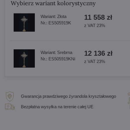
Wybierz wariant kolorystyczny
11 558 zł
Wariant:
Złota
Nr.:
ES505919K
z VAT 23%
12 136 zł
Wariant:
Srebrna
Nr.:
ES505919KNi
z VAT 23%
Gwarancja prawdziwego żyrandola kryształowego
Bezpłatna wysyłka na terenie całej UE