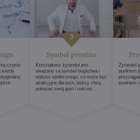
sign
Symbol prestiżu
Prz
 są często
Kryształowy żyrandol jest
Żyrandol s
a każdy
uważany za symbol bogactwa i
punktem p
ryginalny,
statusu społecznego, co może być
przyciągaj
ętrze
atrakcyjne dla tych, którzy chcą
punktem r
pokazać swój gust i sukces.