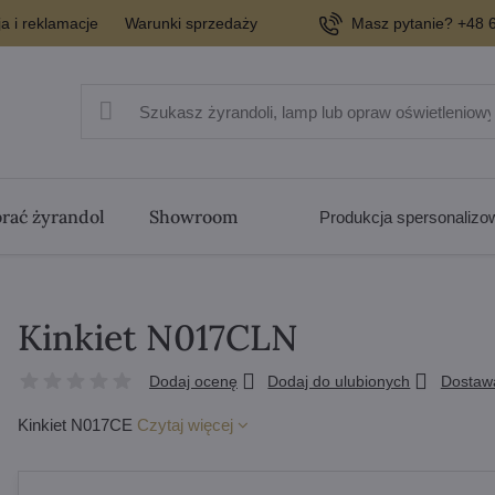
a i reklamacje
Warunki sprzedaży
Masz pytanie? +48 6
rać żyrandol
Showroom
Produkcja spersonaliz
Kinkiet N017CLN
Dodaj ocenę
Dodaj do ulubionych
Dostaw
Kinkiet N017CE
Czytaj więcej