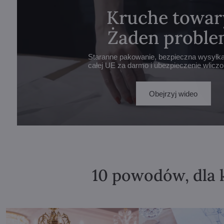
Kruche towar
Żaden proble
Staranne pakowanie, bezpieczna wysyłka 
całej UE za darmo i ubezpieczenie wlicz
Obejrzyj wideo
10 powodów, dla 