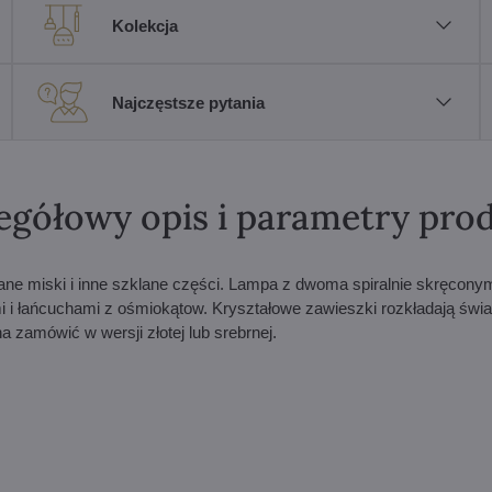
Kolekcja
Najczęstsze pytania
egółowy opis i parametry pro
wane miski i inne szklane części. Lampa z dwoma spiralnie skręcony
i łańcuchami z ośmiokątow. Kryształowe zawieszki rozkładają świa
a zamówić w wersji złotej lub srebrnej.