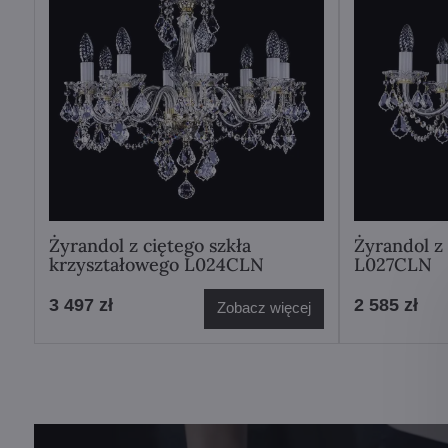
Żyrandol z ciętego szkła
Żyrandol z 
krzyształowego L024CLN
L027CLN
3 497 zł
2 585 zł
Zobacz więcej