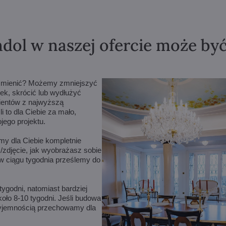
dol w naszej ofercie może by
m zmienić? Możemy zmniejszyć
ek, skrócić lub wydłużyć
lientów z najwyższą
 to dla Ciebie za mało,
ego projektu.
amy dla Ciebie kompletnie
/zdjęcie, jak wyobrażasz sobie
w ciągu tygodnia prześlemy do
ygodni, natomiast bardziej
ło 8-10 tygodni. Jeśli budowa
rzyjemnością przechowamy dla