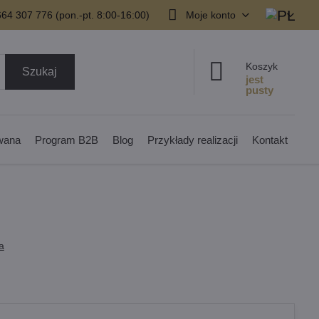
64 307 776 (pon.-pt. 8:00-16:00)
Moje konto
Koszyk
Szukaj
owana
Program B2B
Blog
Przykłady realizacji
Kontakt
a