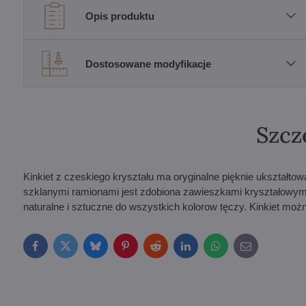
Opis produktu
Dostosowane modyfikacje
Szcz
Kinkiet z czeskiego kryształu ma oryginalne pięknie ukształto
szklanymi ramionami jest zdobiona zawieszkami kryształowymi 
naturalne i sztuczne do wszystkich kolorow tęczy. Kinkiet możn
Facebook
Twitter
Bluesky
Pinterest
Reddit
LinkedIn
WhatsApp
E-
mail