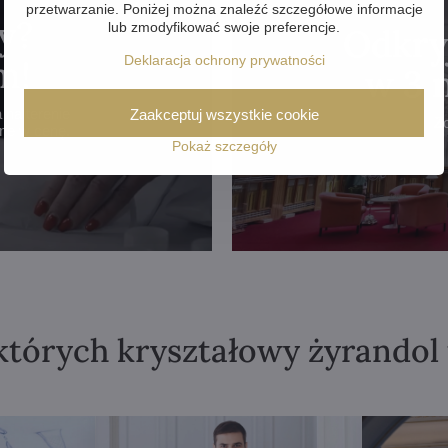
przetwarzanie. Poniżej można znaleźć szczegółowe informacje
y?
lub zmodyfikować swoje preferencje.
Odkry
Deklaracja ochrony prywatności
m!
w 3 
na terenie
Zaakceptuj wszystkie cookie
Z
one w cenę.
Pokaż szczegóły
których kryształowy żyrandol