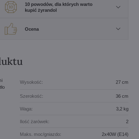
10 powodów, dla których warto
kupić żyrandol
Ocena
duktu
mi
Wysokość:
27 cm
tło
Szerokość:
36 cm
Waga:
3,2 kg
Ilość żarówek:
2
Maks. moc/gniazdo:
2x40W (E14)