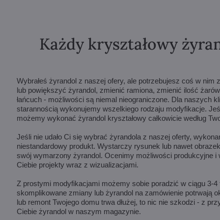
Każdy kryształowy żyran
Wybrałeś żyrandol z naszej ofery, ale potrzebujesz coś w ni
lub powiększyć żyrandol, zmienić ramiona, zmienić ilość żarów
łańcuch - możliwości są niemal nieograniczone. Dla naszych k
starannością wykonujemy wszelkiego rodzaju modyfikacje. Jeśli
możemy wykonać żyrandol kryształowy całkowicie według Twoj
Jeśli nie udało Ci się wybrać żyrandola z naszej oferty, wykon
niestandardowy produkt. Wystarczy rysunek lub nawet obrazek
swój wymarzony żyrandol. Ocenimy możliwości produkcyjne i 
Ciebie projekty wraz z wizualizacjami.
Z prostymi modyfikacjami możemy sobie poradzić w ciągu 3-4 t
skomplikowane zmiany lub żyrandol na zamówienie potrwają oko
lub remont Twojego domu trwa dłużej, to nic nie szkodzi - z p
Ciebie żyrandol w naszym magazynie.