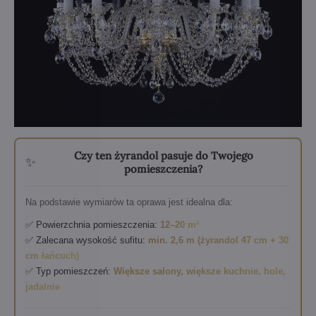
Czy ten żyrandol pasuje do Twojego
✨
pomieszczenia?
Na podstawie wymiarów ta oprawa jest idealna dla:
✅ Powierzchnia pomieszczenia:
12–20 m²
✅ Zalecana wysokość sufitu:
min. 2,6 m (żyrandol 47 cm + 30
cm łańcuch)
✅ Typ pomieszczeń:
Większe salony, większe kuchnie, hole,
jadalnie