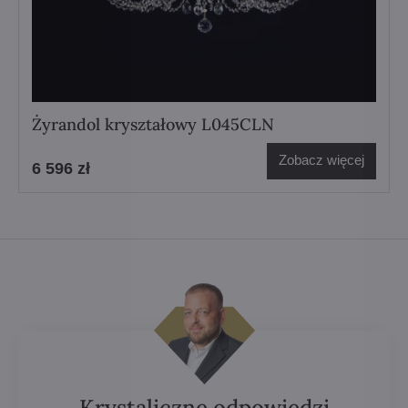
Żyrandol kryształowy L045CLN
Zobacz więcej
6 596 zł
Krystaliczne odpowiedzi