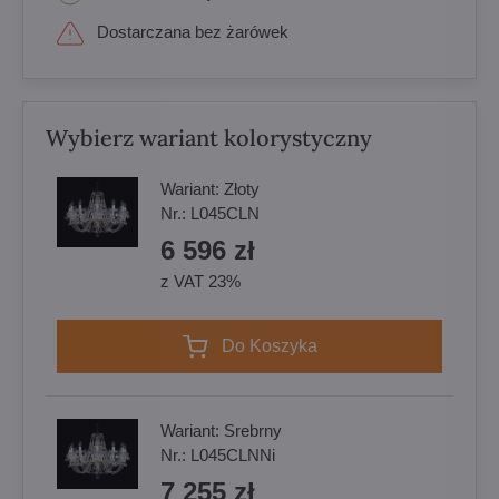
Dostarczana bez żarówek
Wybierz wariant kolorystyczny
Wariant:
Złoty
Nr.:
L045CLN
6 596 zł
z VAT 23%
Do Koszyka
Wariant:
Srebrny
Nr.:
L045CLNNi
7 255 zł