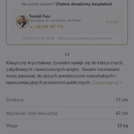
Nie jesteś pewien?
Chętnie doradzimy bezpłatnie!
Tomáš Feix
Specjalista ds. sprzedaży dla Polski
✉️ Email
📞 +48 664 307 776
🕐 Pon–Pt 8:00–16:00 · Sobota po wcześniejszym umówieniu
1
/1
Klasyczny kryształowy żyrandol nadaje się do klasycznych,
zabytkowych i nowoczesnych wnętrz. Swoimi rozmiarami
może pasować do dużych pomieszczeń mieszkalnych i
reprezentacyjnych przestrzeni publicznych.
Czytaj więcej
Średnica:
77 cm
Wysokość (bez łańcucha):
47 cm
Waga:
15 kg