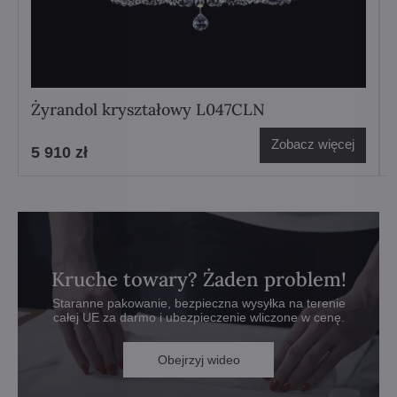
Żyrandol kryształowy L047CLN
Zobacz więcej
5 910 zł
Kruche towary? Żaden problem!
Staranne pakowanie, bezpieczna wysyłka na terenie
całej UE za darmo i ubezpieczenie wliczone w cenę.
Obejrzyj wideo