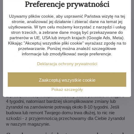
Preferencje prywatności
Wybrałeś żyrandol z naszej ofery, ale potrzebujesz coś w nim
zmienić? Możemy zmniejszyć lub powiększyć żyrandol,
zmienić ramiona, zmienić ilość żarówek, skrócić lub wydłużyć
Używamy plików cookie, aby usprawnić Państwa wizytę na tej
łańcuch - możliwości są niemal nieograniczone. Dla naszych
stronie, analizować jej działanie i zbierać dane na temat jej
użytkowania. W tym celu możemy korzystać z narzędzi i usług
klientów z najwyższą starannością wykonujemy wszelkiego
stron trzecich, a zebrane dane mogą być przekazywane do
rodzaju modyfikacje. Jeśli to dla Ciebie za mało, możemy
partnerów w UE, USA lub innych krajach (Google Ads, Meta).
wykonać żyrandol kryształowy całkowicie według Twojego
Klikając "Akceptuj wszystkie pliki cookie" wyrażasz zgodę na to
projektu.
przetwarzanie. Poniżej można znaleźć szczegółowe
informacje lub zmodyfikować swoje preferencje.
Jeśli nie udało Ci się wybrać żyrandola z naszej oferty,
wykonamy dla Ciebie kompletnie niestandardowy produkt.
Deklaracja ochrony prywatności
Wystarczy rysunek lub nawet obrazek/zdjęcie, jak
wyobrażasz sobie swój wymarzony żyrandol. Ocenimy
możliwości produkcyjne i w ciągu tygodnia prześlemy do
Zaakceptuj wszystkie cookie
Ciebie projekty wraz z wizualizacjami.
Pokaż szczegóły
Z prostymi modyfikacjami możemy sobie poradzić w ciągu 3-
4 tygodni, natomiast bardziej skomplikowane zmiany lub
żyrandol na zamówienie potrwają około 8-10 tygodni. Jeśli
budowa lub remont Twojego domu trwa dłużej, to nic nie
szkodzi - z przyjemnością przechowamy dla Ciebie żyrandol
w naszym magazynie.