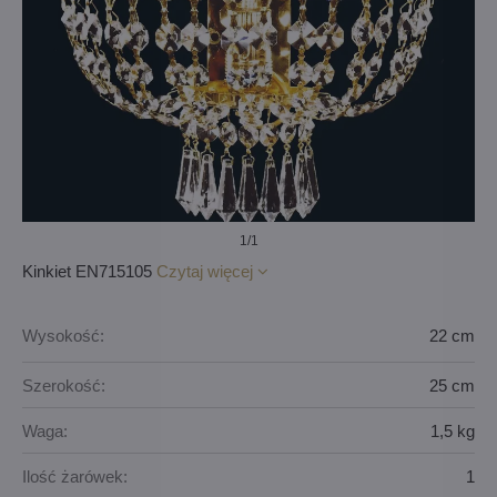
1
/1
Kinkiet EN715105
Czytaj więcej
Wysokość:
22 cm
Szerokość:
25 cm
Waga:
1,5 kg
Ilość żarówek:
1