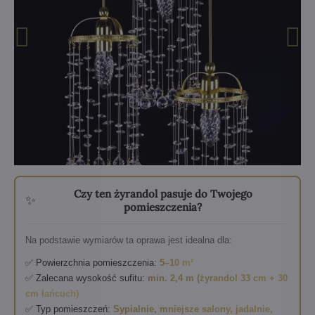
Czy ten żyrandol pasuje do Twojego
✨
pomieszczenia?
Na podstawie wymiarów ta oprawa jest idealna dla:
✅ Powierzchnia pomieszczenia:
5–10 m²
✅ Zalecana wysokość sufitu:
min. 2,4 m (żyrandol 33 cm + 30
cm łańcuch)
✅ Typ pomieszczeń:
Sypialnie, mniejsze salony, jadalnie,