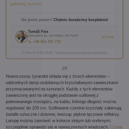
gabinety, kuchnie
Nie jesteś pewien?
Chętnie doradzimy bezpłatnie!
Tomáš Feix
Specjalista ds. sprzedaży dla Polski
✉️ Email
📞 +48 664 307 776
🕐 Pon–Pt 8:00–16:00 · Sobota po wcześniejszym umówieniu
1
/3
Nowoczesny żyrandol składa się z trzech elementów –
oddzielnych lamp ozdobionych kryształowymi zawieszkami
przymocowanymi na sznurach. Każdy z tych elementów
zawieszony jest na okrągłej podstawie sufitowej z
polerowanego mosiądzu, na kablu, którego długość można
regulować do 109 cm. Szlifowane czeskie kryształy załamują
światło sztuczne i dzienne, tworząc piękne tęczowe refleksy.
Lampę można zamówić w kolorze złotym lub srebrnym;
szczególnie sprawdzi się w nowoczesnych wnętrzach.
Czytaj