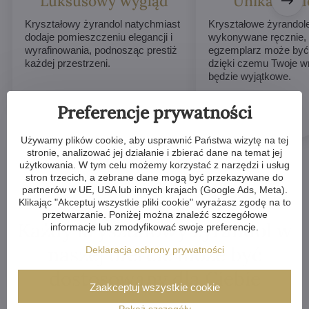
Luksusowy wygląd
Unikalne d
Kryształowy żyrandol natychmiast
Kryształowe żyrandol
dodaje pomieszczeniu elegancji i
wykonywane ręcznie,
wyrafinowania, podnosząc prestiż
egzemplarz może być 
każdej przestrzeni.
dzięki czemu Twoje w
będzie wyjątkowe.
Preferencje prywatności
Używamy plików cookie, aby usprawnić Państwa wizytę na tej
stronie, analizować jej działanie i zbierać dane na temat jej
użytkowania. W tym celu możemy korzystać z narzędzi i usług
stron trzecich, a zebrane dane mogą być przekazywane do
partnerów w UE, USA lub innych krajach (Google Ads, Meta).
Klikając "Akceptuj wszystkie pliki cookie" wyrażasz zgodę na to
przetwarzanie. Poniżej można znaleźć szczegółowe
Każdy kryształowy żyrandol w
informacje lub zmodyfikować swoje preferencje.
naszej ofercie może być
Deklaracja ochrony prywatności
dostosowany dla Ciebie
Zaakceptuj wszystkie cookie
Pokaż szczegóły