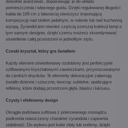
dowolnie aranżować, dopasowując je do układu
pomieszczenia i własnego gustu. Dzięki regulowanej długości
kabla do 109 cm z łatwością stworzysz imponującą
kompozycję nad stołem jadalnym, w salonie lub nad kuchenną
wyspą. Żyrandol jest również częścią szerszej kolekcji lamp o
tym samym designie, dzięki czemu możesz skoordynować
oświetlenie całej przestrzeni w jednolitym stylu.
Czeski kryształ, który gra światłem
Każdy element oświetleniowy ozdobiony jest perfekcyjnie
szlifowanymi kryształowymi zawieszkami, przymocowanymi
do cienkich drucików. Te elementy dekoracyjne załamują
światło dzienne i sztuczne, tworząc subtelne, opalizujące
refleksy, które dodają przestrzeni głębi, blasku i luksusu.
Czysty i efektowny design
Okrągła podstawa sufitowa z polerowanego mosiądzu
podkreśla nowoczesny charakter żyrandola i zapewnia
stabilność. Do wyboru jest kolor złoty lub srebrny, dzięki