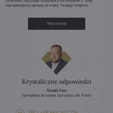
żyrandola i opcji jego modyfikacji lub wspólnie z Tobą
zaprojektujemy oprawę na miarę Twojego wnętrza.
Więcej tutaj
Krystaliczne odpowiedzi
Tomáš Feix
Specjalista do spraw sprzedaży dla Polski
(PL) +48 664 307 776