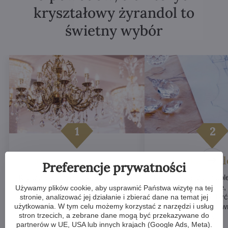
kryształowy żyrandol to
świetny wybór
Luksusowy wygląd
Unikalne d
Preferencje prywatności
Kryształowy żyrandol natychmiast
Kryształowe żyrandol
dodaje pomieszczeniu elegancji i
wykonywane ręcznie,
Używamy plików cookie, aby usprawnić Państwa wizytę na tej
wyrafinowania, podnosząc prestiż
egzemplarz może być 
stronie, analizować jej działanie i zbierać dane na temat jej
każdej przestrzeni.
dzięki czemu Twoje w
użytkowania. W tym celu możemy korzystać z narzędzi i usług
stron trzecich, a zebrane dane mogą być przekazywane do
będzie wyjątkowe.
partnerów w UE, USA lub innych krajach (Google Ads, Meta).