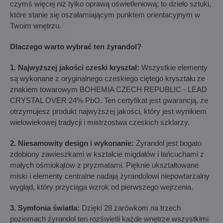
czymś więcej niż tylko oprawą oświetleniową; to dzieło sztuki,
które stanie się oszałamiającym punktem orientacyjnym w
Twoim wnętrzu.
Dlaczego warto wybrać ten żyrandol?
1. Najwyższej jakości czeski kryształ:
Wszystkie elementy
są wykonane z oryginalnego czeskiego ciętego kryształu ze
znakiem towarowym BOHEMIA CZECH REPUBLIC - LEAD
CRYSTAL OVER 24% PbO. Ten certyfikat jest gwarancją, że
otrzymujesz produkt najwyższej jakości, który jest wynikiem
wielowiekowej tradycji i mistrzostwa czeskich szklarzy.
2. Niesamowity design i wykonanie:
Żyrandol jest bogato
zdobiony zawieszkami w kształcie migdałów i łańcuchami z
małych ośmiokątów z pryzmatami. Pięknie ukształtowane
miski i elementy centralne nadają żyrandolowi niepowtarzalny
wygląd, który przyciąga wzrok od pierwszego wejrzenia.
3. Symfonia światła:
Dzięki 28 żarówkom na trzech
poziomach żyrandol ten rozświetli każde wnętrze wszystkimi