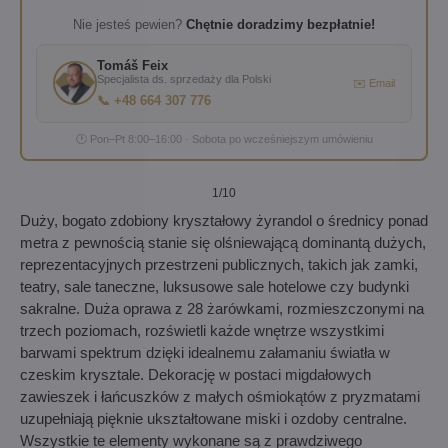
Nie jesteś pewien?
Chętnie doradzimy bezpłatnie!
Tomáš Feix
Specjalista ds. sprzedaży dla Polski
✉️ Email
📞 +48 664 307 776
🕐 Pon–Pt 8:00–16:00 · Sobota po wcześniejszym umówieniu
1
/10
Duży, bogato zdobiony kryształowy żyrandol o średnicy ponad
metra z pewnością stanie się olśniewającą dominantą dużych,
reprezentacyjnych przestrzeni publicznych, takich jak zamki,
teatry, sale taneczne, luksusowe sale hotelowe czy budynki
sakralne. Duża oprawa z 28 żarówkami, rozmieszczonymi na
trzech poziomach, rozświetli każde wnętrze wszystkimi
barwami spektrum dzięki idealnemu załamaniu światła w
czeskim krysztale. Dekorację w postaci migdałowych
zawieszek i łańcuszków z małych ośmiokątów z pryzmatami
uzupełniają pięknie ukształtowane miski i ozdoby centralne.
Wszystkie te elementy wykonane są z prawdziwego