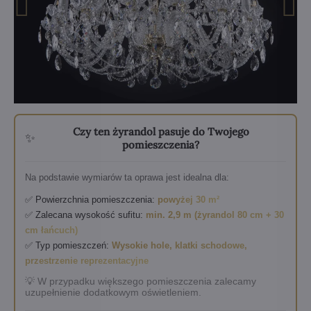
Czy ten żyrandol pasuje do Twojego
✨
pomieszczenia?
Na podstawie wymiarów ta oprawa jest idealna dla:
✅ Powierzchnia pomieszczenia:
powyżej 30 m²
✅ Zalecana wysokość sufitu:
min. 2,9 m (żyrandol 80 cm + 30
cm łańcuch)
✅ Typ pomieszczeń:
Wysokie hole, klatki schodowe,
przestrzenie reprezentacyjne
💡 W przypadku większego pomieszczenia zalecamy
uzupełnienie dodatkowym oświetleniem.