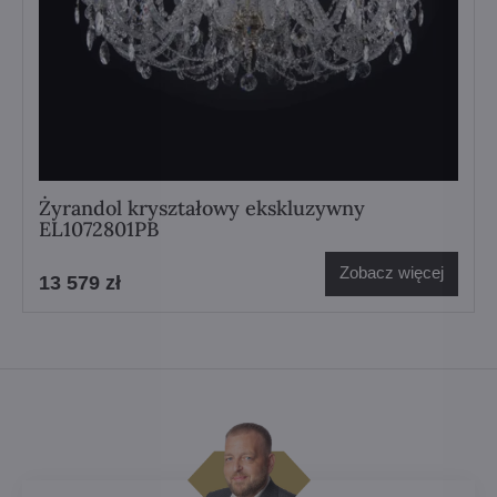
Żyrandol kryształowy ekskluzywny
EL1072801PB
Zobacz więcej
13 579 zł