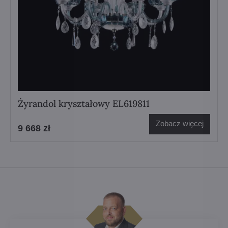
Żyrandol kryształowy EL619811
Zobacz więcej
9 668 zł