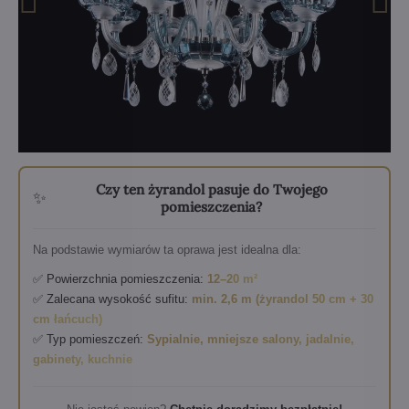
Czy ten żyrandol pasuje do Twojego
✨
pomieszczenia?
Na podstawie wymiarów ta oprawa jest idealna dla:
✅ Powierzchnia pomieszczenia:
12–20 m²
✅ Zalecana wysokość sufitu:
min. 2,6 m (żyrandol 50 cm + 30
cm łańcuch)
✅ Typ pomieszczeń:
Sypialnie, mniejsze salony, jadalnie,
gabinety, kuchnie