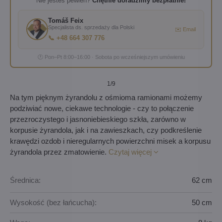
Nie jesteś pewien?
Chętnie doradzimy bezpłatnie!
Tomáš Feix
Specjalista ds. sprzedaży dla Polski
✉️ Email
📞 +48 664 307 776
🕐 Pon–Pt 8:00–16:00 · Sobota po wcześniejszym umówieniu
1
/9
Na tym pięknym żyrandolu z ośmioma ramionami możemy
podziwiać nowe, ciekawe technologie - czy to połączenie
przezroczystego i jasnoniebieskiego szkła, zarówno w
korpusie żyrandola, jak i na zawieszkach, czy podkreślenie
krawędzi ozdob i nieregularnych powierzchni misek a korpusu
żyrandola przez zmatowienie.
Czytaj więcej
Średnica:
62 cm
Wysokość (bez łańcucha):
50 cm