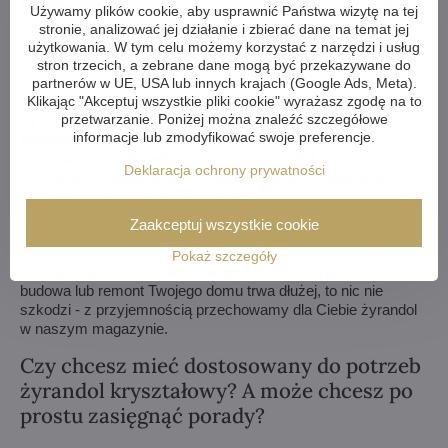
klientów z najwyższą starannością wykonujemy wszelkiego
Używamy plików cookie, aby usprawnić Państwa wizytę na tej
rodzaju modyfikacje. Jeśli to dla Ciebie za mało, możemy
stronie, analizować jej działanie i zbierać dane na temat jej
wykonać żyrandol kryształowy całkowicie według Twojego
użytkowania. W tym celu możemy korzystać z narzędzi i usług
projektu.
stron trzecich, a zebrane dane mogą być przekazywane do
partnerów w UE, USA lub innych krajach (Google Ads, Meta).
Jeśli nie udało Ci się wybrać żyrandola z naszej oferty,
Klikając "Akceptuj wszystkie pliki cookie" wyrażasz zgodę na to
wykonamy dla Ciebie kompletnie niestandardowy produkt.
przetwarzanie. Poniżej można znaleźć szczegółowe
informacje lub zmodyfikować swoje preferencje.
Wystarczy rysunek lub nawet obrazek/zdjęcie, jak
wyobrażasz sobie swój wymarzony żyrandol. Ocenimy
Deklaracja ochrony prywatności
możliwości produkcyjne i w ciągu tygodnia prześlemy do
Ciebie projekty wraz z wizualizacjami.
Zaakceptuj wszystkie cookie
Z prostymi modyfikacjami możemy sobie poradzić w ciągu 3-
4 tygodni, natomiast bardziej skomplikowane zmiany lub
Pokaż szczegóły
żyrandol na zamówienie potrwają około 8-10 tygodni. Jeśli
budowa lub remont Twojego domu trwa dłużej, to nic nie
szkodzi - z przyjemnością przechowamy dla Ciebie żyrandol
w naszym magazynie.
Czy chcesz mieć dostosowany do potrzeb
żyrandol kryształowy? A może chcesz po
prostu zasięgnąć porady?