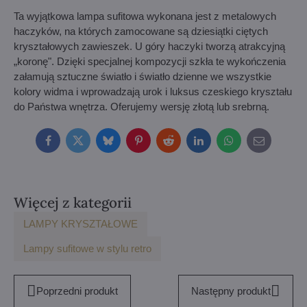
Ta wyjątkowa lampa sufitowa wykonana jest z metalowych
haczyków, na których zamocowane są dziesiątki ciętych
kryształowych zawieszek. U góry haczyki tworzą atrakcyjną
„koronę". Dzięki specjalnej kompozycji szkła te wykończenia
załamują sztuczne światło i światło dzienne we wszystkie
kolory widma i wprowadzają urok i luksus czeskiego kryształu
do Państwa wnętrza. Oferujemy wersję złotą lub srebrną.
Facebook
Twitter
Bluesky
Pinterest
Reddit
LinkedIn
WhatsApp
E-
mail
Więcej z kategorii
LAMPY KRYSZTAŁOWE
Lampy sufitowe w stylu retro
Poprzedni produkt
Następny produkt