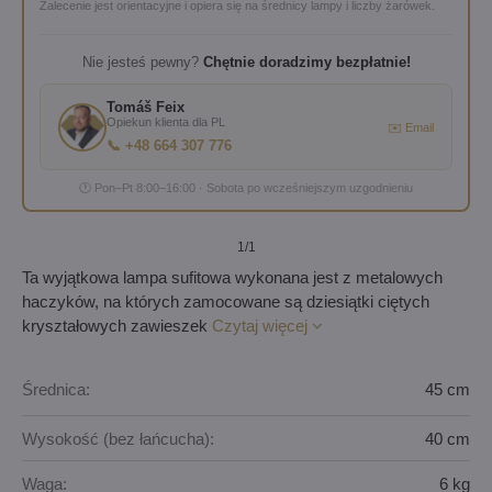
Zalecenie jest orientacyjne i opiera się na średnicy lampy i liczby żarówek.
Nie jesteś pewny?
Chętnie doradzimy bezpłatnie!
Tomáš Feix
Opiekun klienta dla PL
✉️ Email
📞 +48 664 307 776
🕐 Pon–Pt 8:00–16:00 · Sobota po wcześniejszym uzgodnieniu
1
/1
Ta wyjątkowa lampa sufitowa wykonana jest z metalowych
haczyków, na których zamocowane są dziesiątki ciętych
kryształowych zawieszek
Czytaj więcej
Średnica:
45 cm
Wysokość (bez łańcucha):
40 cm
Waga:
6 kg