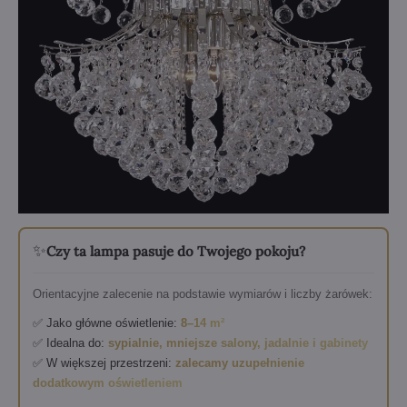
✨
Czy ta lampa pasuje do Twojego pokoju?
Orientacyjne zalecenie na podstawie wymiarów i liczby żarówek:
✅ Jako główne oświetlenie:
8–14 m²
✅ Idealna do:
sypialnie, mniejsze salony, jadalnie i gabinety
✅ W większej przestrzeni:
zalecamy uzupełnienie
dodatkowym oświetleniem