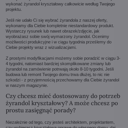
wykonać żyrandol kryształowy całkowicie według Twojego
projektu.
Jeśli nie udało Ci się wybrać żyrandola z naszej oferty,
wykonamy dla Ciebie kompletnie niestandardowy produkt.
Wystarczy rysunek lub nawet obrazek/zdjęcie, jak
wyobrażasz sobie swój wymarzony żyrandol. Ocenimy
możliwości produkcyjne i w ciągu tygodnia prześlemy do
Ciebie projekty wraz z wizualizacjami.
Z prostymi modyfikacjami możemy sobie poradzić w ciągu 3-
4 tygodni, natomiast bardziej skomplikowane zmiany lub
żyrandol na zamówienie potrwają około 8-10 tygodni. Jeśli
budowa lub remont Twojego domu trwa dłużej, to nic nie
szkodzi - z przyjemnością przechowamy dla Ciebie żyrandol
w naszym magazynie.
Czy chcesz mieć dostosowany do potrzeb
żyrandol kryształowy? A może chcesz po
prostu zasięgnąć porady?
Niezależnie od tego, czy jesteś architektem, projektantem,
czy wybierasz kryształową oprawę do własnego domu, daj