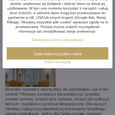
stronie, analizować jej działanie i zbierać dane na temat jej
użytkowania. W tym celu możemy korzystać z narzędzi i usług
stron trzecich, a zebrane dane mogą być przekazywane do
partnerów w UE, USA lub innych krajach (Google Ads, Meta).
Klikając "Akceptuj wszystkie pliki cookie" wyrażasz zgodę na to
przetwarzanie. Poniżej można znaleźć szczegółowe
informacje lub zmodyfikować swoje preferencje.
Deklaracja ochrony prywatności
Zaakceptuj wszystkie cookie
Pokaż szczegóły
Wybrałeś żyrandol z naszej ofery, ale potrzebujesz coś w nim
zmienić? Możemy zmniejszyć lub powiększyć żyrandol,
zmienić ramiona, zmienić ilość żarówek, skrócić lub wydłużyć
łańcuch - możliwości są niemal nieograniczone. Dla naszych
klientów z najwyższą starannością wykonujemy wszelkiego
rodzaju modyfikacje. Jeśli to dla Ciebie za mało, możemy