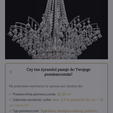
Czy ten żyrandol pasuje do Twojego
✨
pomieszczenia?
Na podstawie wymiarów ta oprawa jest idealna dla:
✅ Powierzchnia pomieszczenia:
12–20 m²
✅ Zalecana wysokość sufitu:
min. 2,7 m (żyrandol 63 cm + 30
cm łańcuch)
✅ Typ pomieszczeń:
Sypialnie, mniejsze salony, jadalnie,