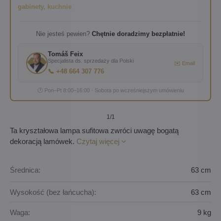
gabinety, kuchnie
Nie jesteś pewien?
Chętnie doradzimy bezpłatnie!
Tomáš Feix
Specjalista ds. sprzedaży dla Polski
✉️ Email
📞 +48 664 307 776
🕐 Pon–Pt 8:00–16:00 · Sobota po wcześniejszym umówieniu
1
/1
Ta kryształowa lampa sufitowa zwróci uwagę bogatą
dekoracją lamówek.
Czytaj więcej
Średnica:
63 cm
Wysokość (bez łańcucha):
63 cm
Waga:
9 kg