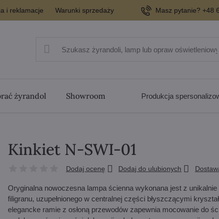
a i reklamacje
Warunki sprzedaży
Masz pytanie? +48 6
rać żyrandol
Showroom
Produkcja spersonaliz
Kinkiet N-SWI-01
Dodaj ocenę
Dodaj do ulubionych
Dostaw
Oryginalna nowoczesna lampa ścienna wykonana jest z unikalnie
filigranu, uzupełnionego w centralnej części błyszczącymi krysz
elegancke ramie z osłoną przewodów zapewnia mocowanie do ścian