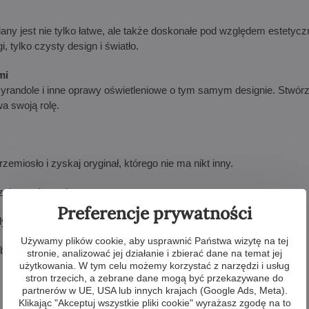
any jest nie tylko łatwe, ale także doskonałe pod względem estetyc
 tylko czysty design i światło.
mi
żyrandole i inne oprawy oświetleniowe o tym samym designie. Stwórz 
a swoją rolę.
emiosło i zyskaj oryginał, którego nie ma nikt inny.
yzyjne wykonanie.
Preferencje prywatności
y.
Używamy plików cookie, aby usprawnić Państwa wizytę na tej
ie od wyboru do instalacji.
stronie, analizować jej działanie i zbierać dane na temat jej
użytkowania. W tym celu możemy korzystać z narzędzi i usług
stron trzecich, a zebrane dane mogą być przekazywane do
partnerów w UE, USA lub innych krajach (Google Ads, Meta).
Klikając "Akceptuj wszystkie pliki cookie" wyrażasz zgodę na to