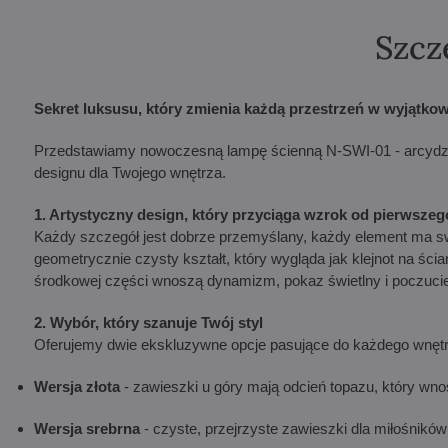
Szcz
Sekret luksusu, który zmienia każdą przestrzeń w wyjątko
Przedstawiamy nowoczesną lampę ścienną N-SWI-01 - arcydzieł
designu dla Twojego wnętrza.
1. Artystyczny design, który przyciąga wzrok od pierwszeg
Każdy szczegół jest dobrze przemyślany, każdy element ma swó
geometrycznie czysty kształt, który wygląda jak klejnot na śc
środkowej części wnoszą dynamizm, pokaz świetlny i poczucie 
2. Wybór, który szanuje Twój styl
Oferujemy dwie ekskluzywne opcje pasujące do każdego wnętr
Wersja złota
- zawieszki u góry mają odcień topazu, który wno
Wersja srebrna
- czyste, przejrzyste zawieszki dla miłośników