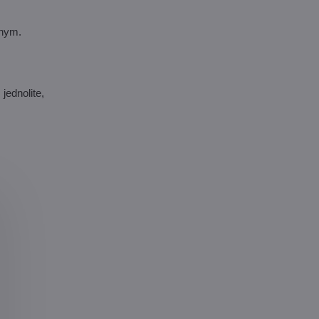
znym.
jednolite,