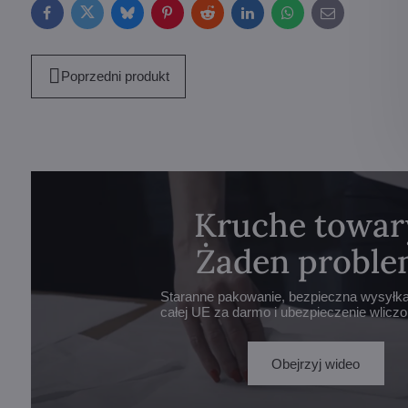
Facebook
Twitter
Bluesky
Pinterest
Reddit
LinkedIn
WhatsApp
E-
mail
Poprzedni produkt
Kruche towar
Żaden proble
Staranne pakowanie, bezpieczna wysyłka 
całej UE za darmo i ubezpieczenie wlicz
Obejrzyj wideo