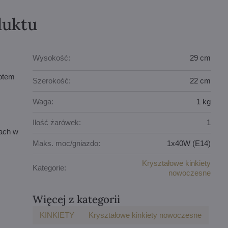
duktu
Wysokość:
29 cm
notem
Szerokość:
22 cm
Waga:
1 kg
Ilość żarówek:
1
tach w
Maks. moc/gniazdo:
1x40W (E14)
Kryształowe kinkiety
Kategorie:
nowoczesne
Więcej z kategorii
KINKIETY
Kryształowe kinkiety nowoczesne