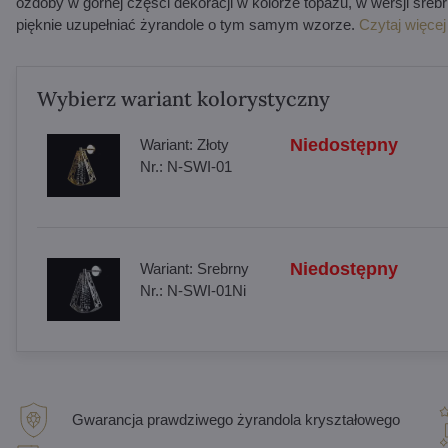
ozdoby w górnej części dekoracji w kolorze topazu, w wersji sre
pięknie uzupełniać żyrandole o tym samym wzorze.
Czytaj więcej
Wybierz wariant kolorystyczny
Niedostępny
Wariant:
Złoty
Nr.:
N-SWI-01
Niedostępny
Wariant:
Srebrny
Nr.:
N-SWI-01Ni
Gwarancja prawdziwego żyrandola kryształowego