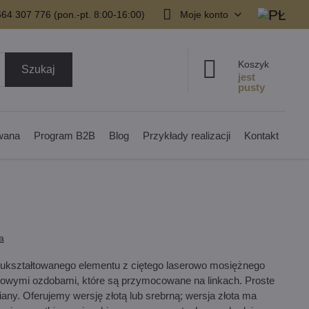
64 307 776 (pon.-pt. 8:00-16:00)
Moje konto
Koszyk
Szukaj
owana
Program B2B
Blog
Przykłady realizacji
Kontakt
a
 ukształtowanego elementu z ciętego laserowo mosiężnego
tałowymi ozdobami, które są przymocowane na linkach. Proste
y. Oferujemy wersję złotą lub srebrną; wersja złota ma