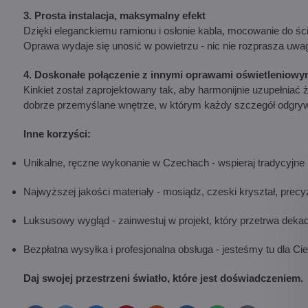
3. Prosta instalacja, maksymalny efekt
Dzięki eleganckiemu ramionu i osłonie kabla, mocowanie do ści
Oprawa wydaje się unosić w powietrzu - nic nie rozprasza uwagi,
4. Doskonałe połączenie z innymi oprawami oświetleniowy
Kinkiet został zaprojektowany tak, aby harmonijnie uzupełniać 
dobrze przemyślane wnętrze, w którym każdy szczegół odgryw
Inne korzyści:
Unikalne, ręczne wykonanie w Czechach - wspieraj tradycyjne rz
Najwyższej jakości materiały - mosiądz, czeski kryształ, prec
Luksusowy wygląd - zainwestuj w projekt, który przetrwa dekad
Bezpłatna wysyłka i profesjonalna obsługa - jesteśmy tu dla Cieb
Daj swojej przestrzeni światło, które jest doświadczeniem.