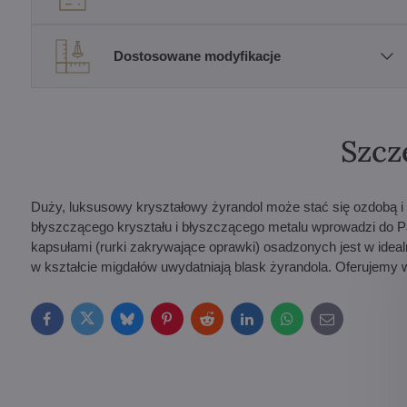
Dostosowane modyfikacje
Szcz
Duży, luksusowy kryształowy żyrandol może stać się ozdobą i
błyszczącego kryształu i błyszczącego metalu wprowadzi do 
kapsułami (rurki zakrywające oprawki) osadzonych jest w idea
w kształcie migdałów uwydatniają blask żyrandola. Oferujemy we
Facebook
Twitter
Bluesky
Pinterest
Reddit
LinkedIn
WhatsApp
E-
mail