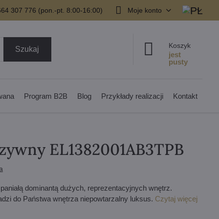
64 307 776 (pon.-pt. 8:00-16:00)
Moje konto
Koszyk
Szukaj
owana
Program B2B
Blog
Przykłady realizacji
Kontakt
luzywny EL1382001AB3TPB
a
paniałą dominantą dużych, reprezentacyjnych wnętrz.
adzi do Państwa wnętrza niepowtarzalny luksus.
Czytaj więcej