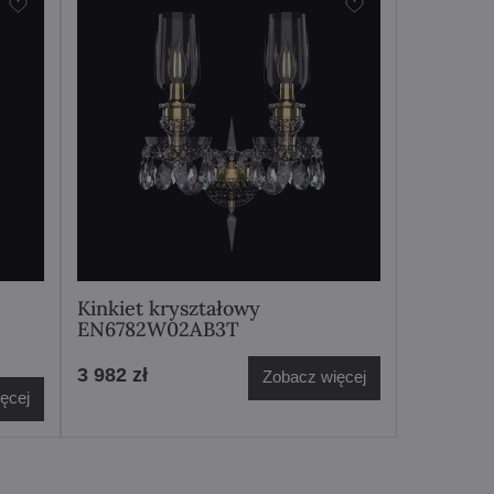
Kinkiet kryształowy
EN6782W02AB3T
3 982 zł
Zobacz więcej
ęcej