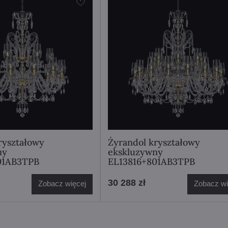
ryształowy
Żyrandol kryształowy
ny
ekskluzywny
01AB3TPB
EL13816+801AB3TPB
30 288 zł
Zobacz więcej
Zobacz wi