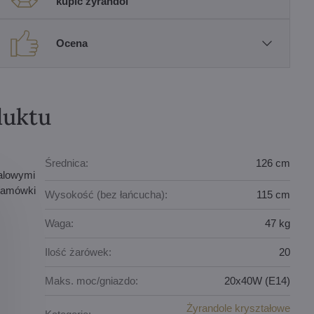
kupić żyrandol
Ocena
duktu
Średnica:
126 cm
talowymi
 lamówki
Wysokość (bez łańcucha):
115 cm
Waga:
47 kg
Ilość żarówek:
20
Maks. moc/gniazdo:
20x40W (E14)
Żyrandole kryształowe