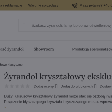
a i reklamacje
Warunki sprzedaży
Masz pytanie? +48 6
rać żyrandol
Showroom
Produkcja spersonaliz
ałowe klasyczne
Żyrandol kryształowy eksk
Dodaj ocenę
Dodaj do ulubionych
Dostaw
Duży, luksusowy kryształowy żyrandol może stać się ozdobą i ws
Połączenie błyszczącego kryształu i błyszczącego metalu wprow