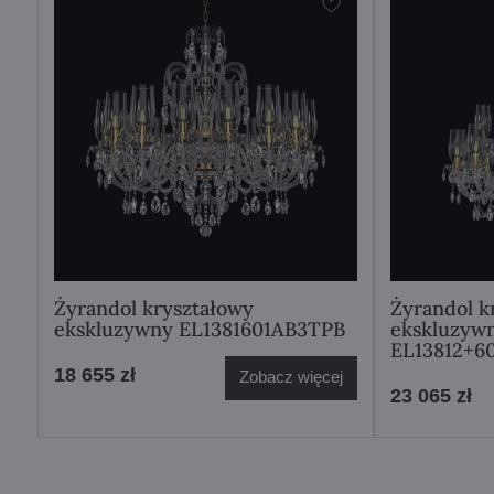
Żyrandol kryształowy
Żyrandol k
ekskluzywny EL1381601AB3TPB
ekskluzyw
EL13812+6
18 655 zł
Zobacz więcej
23 065 zł