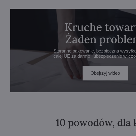
Kruche towar
Żaden proble
Staranne pakowanie, bezpieczna wysyłka 
całej UE za darmo i ubezpieczenie wlicz
Obejrzyj wideo
10 powodów, dla 