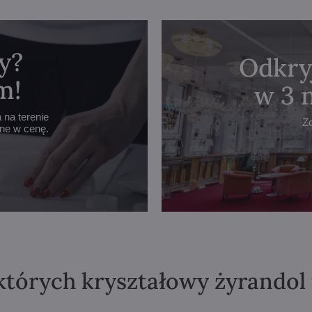
y?
Odkry
m!
w 3 
na terenie
Z
one w cenę.
których kryształowy żyrandol