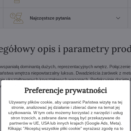
Najczęstsze pytania
egółowy opis i parametry pro
 wspaniałą dominantą dużych, reprezentacyjnych wnętrz. Połączenie
Państwa wnętrza niepowtarzalny luksus. Dwadzieścia żarówek z me
lnie ukształtowanych kryształowych wazonach. Perfekcyjnie docięte
rsje złotą i srebrną.
Preferencje prywatności
Używamy plików cookie, aby usprawnić Państwa wizytę na tej
stronie, analizować jej działanie i zbierać dane na temat jej
użytkowania. W tym celu możemy korzystać z narzędzi i usług
stron trzecich, a zebrane dane mogą być przekazywane do
partnerów w UE, USA lub innych krajach (Google Ads, Meta).
Klikając "Akceptuj wszystkie pliki cookie" wyrażasz zgodę na to