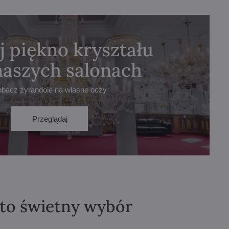
j piękno kryształu
naszych salonach
obacz żyrandole na własne oczy
Przeglądaj
 to świetny wybór