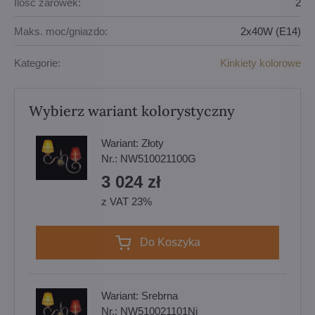
Ilość żarówek:
2
Maks. moc/gniazdo:
2x40W (E14)
Kategorie:
Kinkiety kolorowe
Wybierz wariant kolorystyczny
Wariant:
Złoty
Nr.:
NW510021100G
3 024 zł
z VAT 23%
Do Koszyka
Wariant:
Srebrna
Nr.:
NW510021101Ni