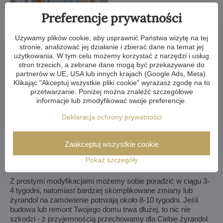
Preferencje prywatności
Wybrałeś żyrandol z naszej ofery, ale potrzebujesz coś w nim
Używamy plików cookie, aby usprawnić Państwa wizytę na tej
zmienić? Możemy zmniejszyć lub powiększyć żyrandol,
stronie, analizować jej działanie i zbierać dane na temat jej
zmienić ramiona, zmienić ilość żarówek, skrócić lub wydłużyć
użytkowania. W tym celu możemy korzystać z narzędzi i usług
łańcuch - możliwości są niemal nieograniczone. Dla naszych
stron trzecich, a zebrane dane mogą być przekazywane do
klientów z najwyższą starannością wykonujemy wszelkiego
partnerów w UE, USA lub innych krajach (Google Ads, Meta).
rodzaju modyfikacje. Jeśli to dla Ciebie za mało, możemy
Klikając "Akceptuj wszystkie pliki cookie" wyrażasz zgodę na to
wykonać żyrandol kryształowy całkowicie według Twojego
przetwarzanie. Poniżej można znaleźć szczegółowe
projektu.
informacje lub zmodyfikować swoje preferencje.
Jeśli nie udało Ci się wybrać żyrandola z naszej oferty,
Deklaracja ochrony prywatności
wykonamy dla Ciebie kompletnie niestandardowy produkt.
Wystarczy rysunek lub nawet obrazek/zdjęcie, jak
wyobrażasz sobie swój wymarzony żyrandol. Ocenimy
Zaakceptuj wszystkie cookie
możliwości produkcyjne i w ciągu tygodnia prześlemy do
Pokaż szczegóły
Ciebie projekty wraz z wizualizacjami.
Z prostymi modyfikacjami możemy sobie poradzić w ciągu 3-
4 tygodni, natomiast bardziej skomplikowane zmiany lub
żyrandol na zamówienie potrwają około 8-10 tygodni. Jeśli
budowa lub remont Twojego domu trwa dłużej, to nic nie
szkodzi - z przyjemnością przechowamy dla Ciebie żyrandol