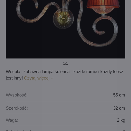
1
/1
Wesoła i zabawna lampa ścienna - każde ramię i każdy klosz
jest inny!
Czytaj więcej
Wysokość:
55 cm
Szerokość:
32 cm
Waga:
2 kg