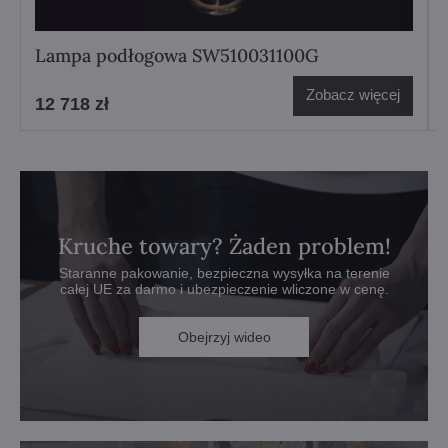
Lampa podłogowa SW510031100G
Zobacz więcej
12 718 zł
Kruche towary? Żaden problem!
Staranne pakowanie, bezpieczna wysyłka na terenie
całej UE za darmo i ubezpieczenie wliczone w cenę.
Obejrzyj wideo