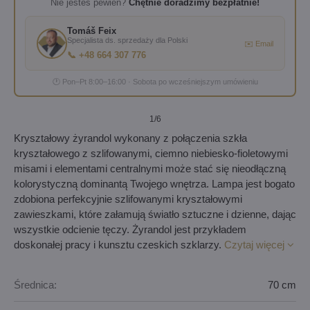
Nie jesteś pewien?
Chętnie doradzimy bezpłatnie!
Tomáš Feix
Specjalista ds. sprzedaży dla Polski
✉️ Email
📞 +48 664 307 776
🕐 Pon–Pt 8:00–16:00 · Sobota po wcześniejszym umówieniu
1
/6
Kryształowy żyrandol wykonany z połączenia szkła
kryształowego z szlifowanymi, ciemno niebiesko-fioletowymi
misami i elementami centralnymi może stać się nieodłączną
kolorystyczną dominantą Twojego wnętrza. Lampa jest bogato
zdobiona perfekcyjnie szlifowanymi kryształowymi
zawieszkami, które załamują światło sztuczne i dzienne, dając
wszystkie odcienie tęczy. Żyrandol jest przykładem
doskonałej pracy i kunsztu czeskich szklarzy.
Czytaj więcej
Średnica:
70 cm