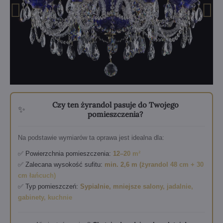
Czy ten żyrandol pasuje do Twojego
✨
pomieszczenia?
Na podstawie wymiarów ta oprawa jest idealna dla:
✅ Powierzchnia pomieszczenia:
12–20 m²
✅ Zalecana wysokość sufitu:
min. 2,6 m (żyrandol 48 cm + 30
cm łańcuch)
✅ Typ pomieszczeń:
Sypialnie, mniejsze salony, jadalnie,
gabinety, kuchnie