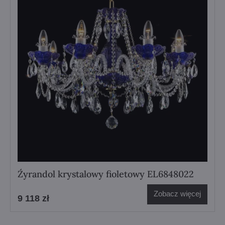
Źyrandol krystalowy fioletowy EL6848022
Zobacz więcej
9 118 zł