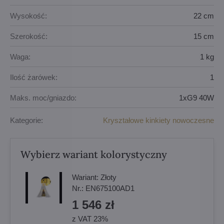
Wysokość:
22 cm
Szerokość:
15 cm
Waga:
1 kg
Ilość żarówek:
1
Maks. moc/gniazdo:
1xG9 40W
Kategorie:
Kryształowe kinkiety nowoczesne
Wybierz wariant kolorystyczny
Wariant:
Złoty
Nr.:
EN675100AD1
1 546 zł
z VAT 23%