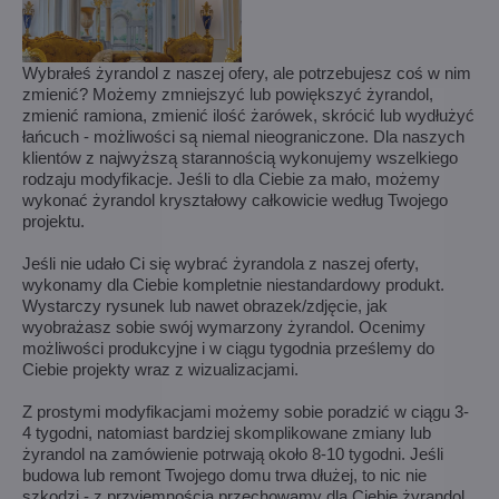
Wybrałeś żyrandol z naszej ofery, ale potrzebujesz coś w nim
zmienić? Możemy zmniejszyć lub powiększyć żyrandol,
zmienić ramiona, zmienić ilość żarówek, skrócić lub wydłużyć
łańcuch - możliwości są niemal nieograniczone. Dla naszych
klientów z najwyższą starannością wykonujemy wszelkiego
rodzaju modyfikacje. Jeśli to dla Ciebie za mało, możemy
wykonać żyrandol kryształowy całkowicie według Twojego
projektu.
Jeśli nie udało Ci się wybrać żyrandola z naszej oferty,
wykonamy dla Ciebie kompletnie niestandardowy produkt.
Wystarczy rysunek lub nawet obrazek/zdjęcie, jak
wyobrażasz sobie swój wymarzony żyrandol. Ocenimy
możliwości produkcyjne i w ciągu tygodnia prześlemy do
Ciebie projekty wraz z wizualizacjami.
Z prostymi modyfikacjami możemy sobie poradzić w ciągu 3-
4 tygodni, natomiast bardziej skomplikowane zmiany lub
żyrandol na zamówienie potrwają około 8-10 tygodni. Jeśli
budowa lub remont Twojego domu trwa dłużej, to nic nie
szkodzi - z przyjemnością przechowamy dla Ciebie żyrandol