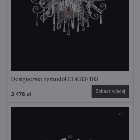
Designerski żyrandol EL4183+103
Zobacz więcej
3 476 zł