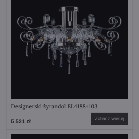
Designerski żyrandol EL4188+103
Zobacz więcej
5 521 zł