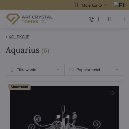
Moje konto
KOLEKCJE
Aquarius
Pozycji
(
6
)
Filtrowanie
Popularności
Showroom