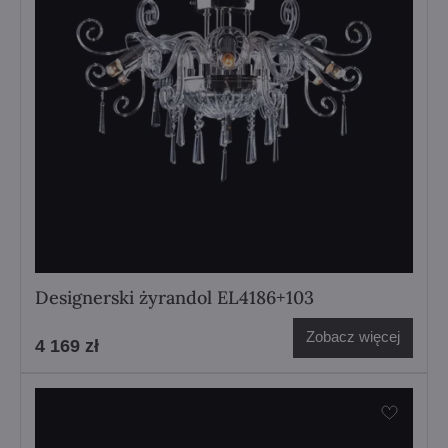
Designerski żyrandol EL4186+103
Zobacz więcej
4 169 zł