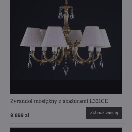
Żyrandol mosiężny z abażurami L321CE
Zobacz więcej
9 899 zł