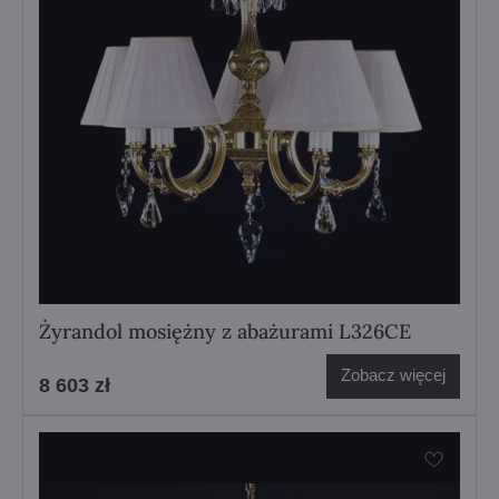
Żyrandol mosiężny z abażurami L326CE
Zobacz więcej
8 603 zł