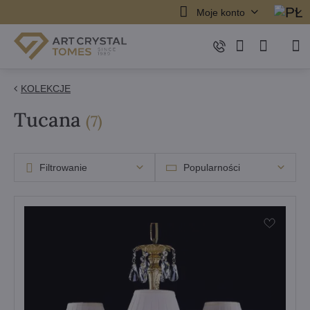
Moje konto
KOLEKCJE
Tucana
Pozycji
(
7
)
Filtrowanie
Popularności