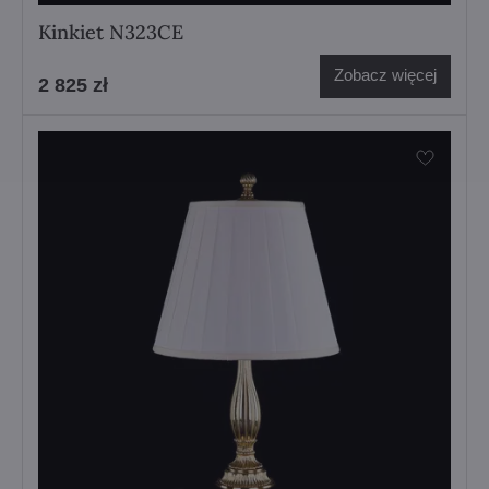
Kinkiet N323CE
Zobacz więcej
2 825 zł