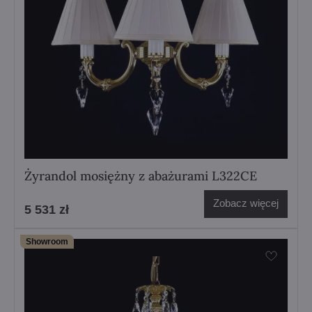
Żyrandol mosiężny z abażurami L322CE
Zobacz więcej
5 531 zł
Showroom