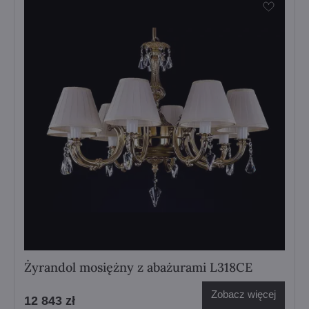
Żyrandol mosiężny z abażurami L318CE
Zobacz więcej
12 843 zł