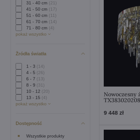
31 - 40 cm
(21)
41 - 50 cm
(17)
51 - 60 cm
(11)
61 - 70 cm
(14)
71 - 80 cm
(4)
pokaż wszystko
Żródła światła
1 - 3
(14)
4 - 5
(26)
6 - 7
(13)
8 - 9
(31)
10 - 12
(20)
Nowoczesny ż
13 - 15
(4)
TX38302020
pokaż wszystko
9 448 zł
Dostępność
Wszystkie produkty