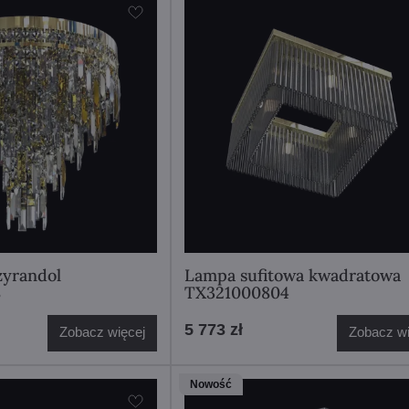
yrandol
Lampa sufitowa kwadratowa
8
TX321000804
5 773 zł
Zobacz więcej
Zobacz wi
Nowość