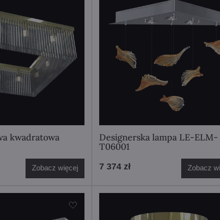
wa kwadratowa
Designerska lampa LE-ELM-
T06001
7 374 zł
Zobacz więcej
Zobacz wi