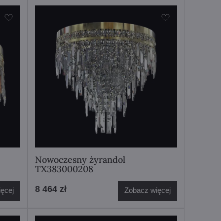
Nowoczesny żyrandol
TX383000208
8 464 zł
ęcej
Zobacz więcej