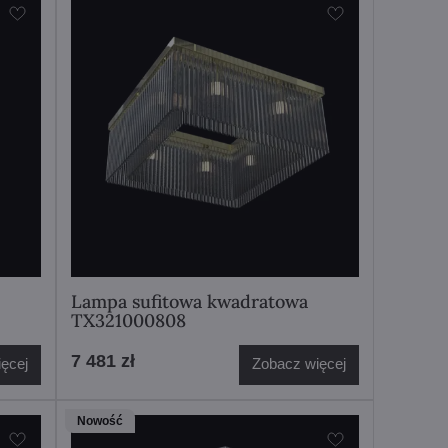
Lampa sufitowa kwadratowa
TX321000808
7 481 zł
ęcej
Zobacz więcej
Nowość