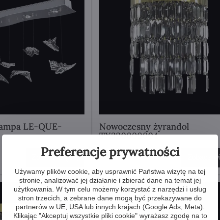
lampa LE-QUE-
Nowoczesny żyrandol
TX320000004
Preferencje prywatności
5 427 zł
Zobacz więcej
Zobacz wi
Używamy plików cookie, aby usprawnić Państwa wizytę na tej
stronie, analizować jej działanie i zbierać dane na temat jej
użytkowania. W tym celu możemy korzystać z narzędzi i usług
stron trzecich, a zebrane dane mogą być przekazywane do
partnerów w UE, USA lub innych krajach (Google Ads, Meta).
Klikając "Akceptuj wszystkie pliki cookie" wyrażasz zgodę na to