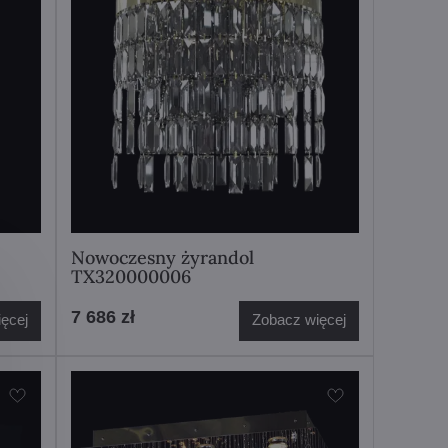
Nowoczesny żyrandol
TX320000006
7 686 zł
ęcej
Zobacz więcej