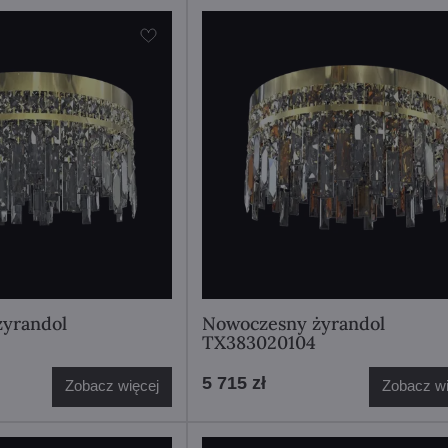
yrandol
Nowoczesny żyrandol
TX383020104
5 715 zł
Zobacz więcej
Zobacz wi