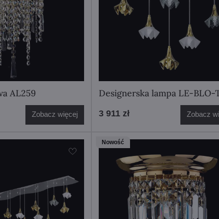
wa AL259
Designerska lampa LE-BLO-
3 911 zł
Zobacz więcej
Zobacz wi
Nowość