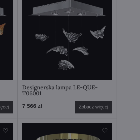
Designerska lampa LE-QUE-
T06001
7 566 zł
ęcej
Zobacz więcej