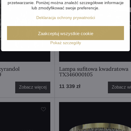
przetwarzanie. Poniżej można znaleźć szczegółowe informacje
lub zmodyfikować swoje preferencje.
Deklaracja ochrony prywatności
Zaakceptuj wszystkie cookie
Pokaż szczegóły
yrandol
Lampa sufitowa kwadratowa
9
TX346000105
11 339 zł
Zobacz więcej
Zobacz wi