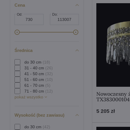
Cena
Od:
Do:
Średnica
do 30 cm
(18)
31 - 40 cm
(26)
41 - 50 cm
(32)
51 - 60 cm
(10)
61 - 70 cm
(5)
71 - 80 cm
(12)
Nowoczesny ż
pokaż wszystko
TX383000104
5 205 zł
Wysokość (bez zawiasu)
do 30 cm
(42)