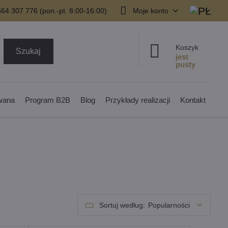
64 307 776 (pon.-pt. 8:00-16:00)
Moje konto
Koszyk
Szukaj
owana
Program B2B
Blog
Przykłady realizacji
Kontakt
Sortuj według:
Popularności