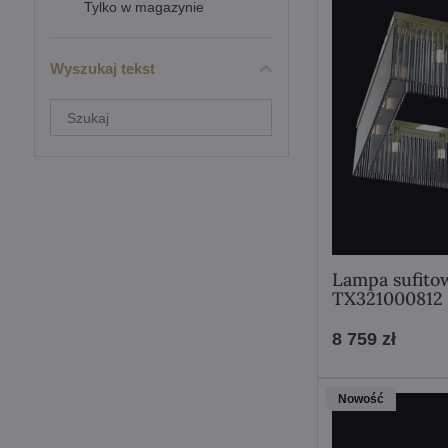
Tylko w magazynie
Wyszukaj tekst
Filtruj
wyniki
wyszukiwania
według
pełnego
tekstu
Lampa sufito
TX321000812
8 759 zł
Nowość