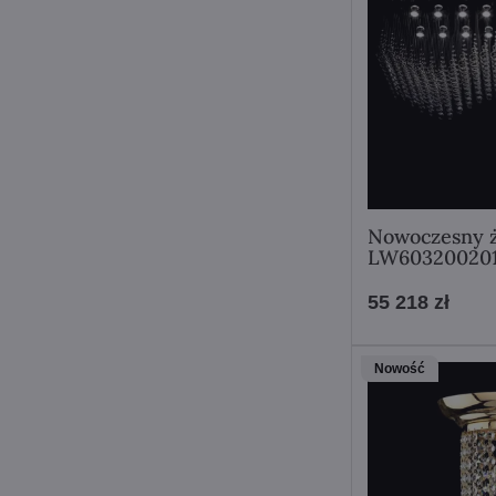
Nowoczesny ż
LW60320020
55 218 zł
Nowość