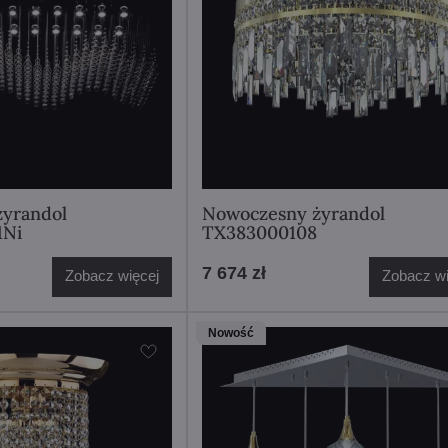
yrandol
Nowoczesny żyrandol
1Ni
TX383000108
7 674 zł
Zobacz więcej
Zobacz wi
Nowość