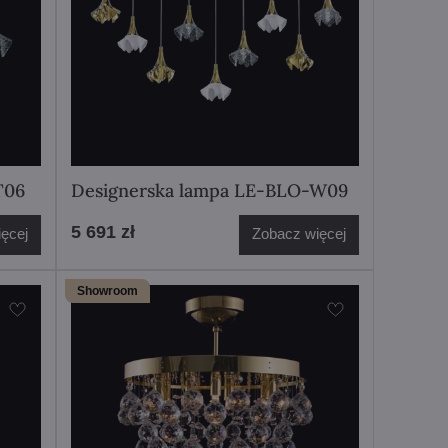
T06
Designerska lampa LE-BLO-W09
5 691 zł
ęcej
Zobacz więcej
Showroom