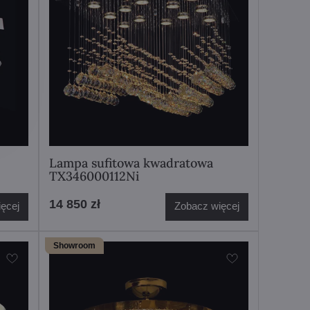
Lampa sufitowa kwadratowa
TX346000112Ni
14 850 zł
ęcej
Zobacz więcej
Showroom