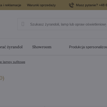
a i reklamacje
Warunki sprzedaży
Masz pytanie? +48 6
rać żyrandol
Showroom
Produkcja spersonaliz
e lampy sufitowe
Pozycji
0
)