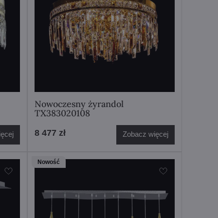
Nowoczesny żyrandol
TX383020108
8 477 zł
ęcej
Zobacz więcej
Nowość