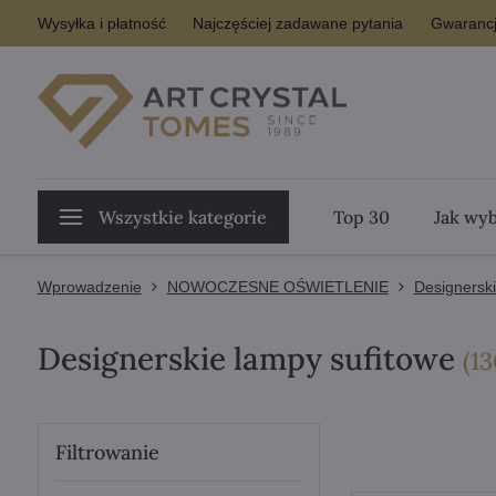
Wysyłka i płatność
Najczęściej zadawane pytania
Gwarancj
Wszystkie kategorie
Top 30
Jak wyb
Wprowadzenie
NOWOCZESNE OŚWIETLENIE
Designerski
Designerskie lampy sufitowe
(
13
Filtrowanie