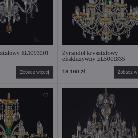
sztalowy EL1093201-
Żyrandol kryształowy
ekskluzywny EL5001835
18 160 zł
Zobacz więcej
Zobacz wi