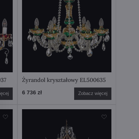
937
Żyrandol kryształowy EL500635
6 736 zł
ęcej
Zobacz więcej