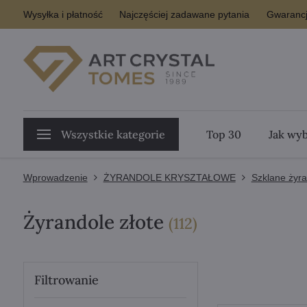
Wysyłka i płatność
Najczęściej zadawane pytania
Gwarancj
Wszystkie kategorie
Top 30
Jak wyb
Wprowadzenie
ŻYRANDOLE KRYSZTAŁOWE
Szklane żyr
Żyrandole złote
Pozycji
(
112
)
Filtrowanie