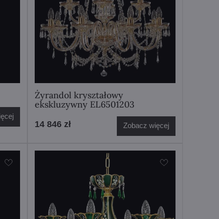
Żyrandol kryształowy
ekskluzywny EL6501203
ęcej
14 846 zł
Zobacz więcej