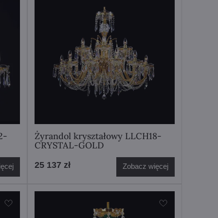
2-
Żyrandol kryształowy LLCH18-
CRYSTAL-GOLD
25 137 zł
ęcej
Zobacz więcej