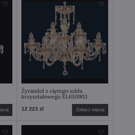
Żyrandol z ciętego szkła
krzyształowego EL650903
12 223 zł
ęcej
Zobacz więcej