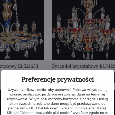
ształowy EL521633
Żyrandol kryształowy EL542
9 412 zł
Zobacz więcej
Zobacz wi
Preferencje prywatności
Używamy plików cookie, aby usprawnić Państwa wizytę na tej
stronie, analizować jej działanie i zbierać dane na temat jej
użytkowania. W tym celu możemy korzystać z narzędzi i usług
stron trzecich, a zebrane dane mogą być przekazywane do
partnerów w UE, USA lub innych krajach (Google Ads, Meta).
Klikając "Akceptuj wszystkie pliki cookie" wyrażasz zgodę na to