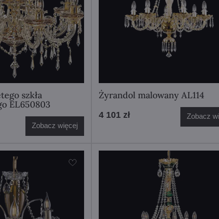
ętego szkła
Żyrandol malowany AL114
go EL650803
4 101 zł
Zobacz wi
Zobacz więcej