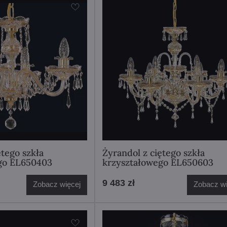
ętego szkła
Żyrandol z ciętego szkła
go EL650403
krzyształowego EL650603
9 483 zł
Zobacz więcej
Zobacz wi