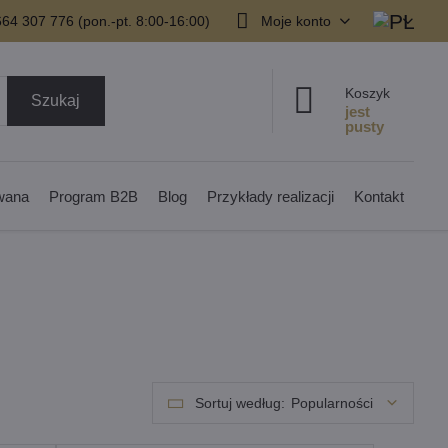
64 307 776 (pon.-pt. 8:00-16:00)
Moje konto
Koszyk
Szukaj
owana
Program B2B
Blog
Przykłady realizacji
Kontakt
Sortuj według:
Popularności