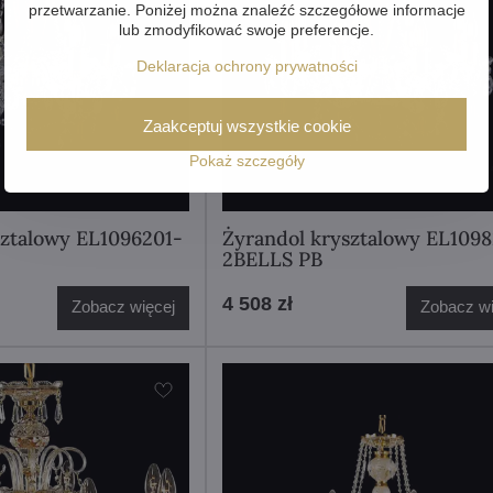
przetwarzanie. Poniżej można znaleźć szczegółowe informacje
lub zmodyfikować swoje preferencje.
Deklaracja ochrony prywatności
Zaakceptuj wszystkie cookie
Pokaż szczegóły
sztalowy EL1096201-
Żyrandol krysztalowy EL1098
2BELLS PB
4 508 zł
Zobacz więcej
Zobacz wi