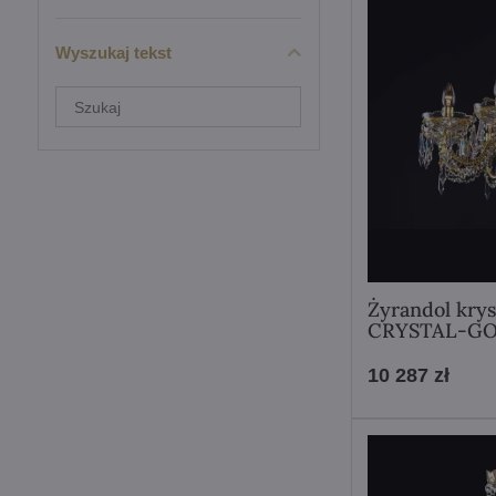
Wyszukaj tekst
Filtruj
wyniki
wyszukiwania
według
pełnego
tekstu
Żyrandol kry
CRYSTAL-G
10 287 zł