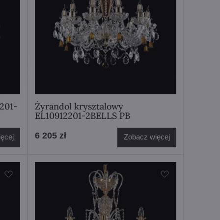
201-
Żyrandol krysztalowy
EL10912201-2BELLS PB
6 205 zł
ęcej
Zobacz więcej