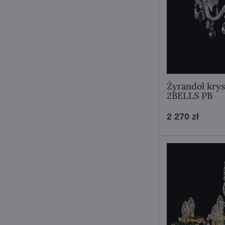
Żyrandol kry
2BELLS PB
2 270 zł