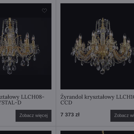
ształowy LLCH08-
Żyrandol kryształowy LLCH1
YSTAL-D
CCD
7 373 zł
Zobacz więcej
Zobacz wi