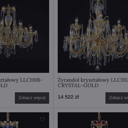
ształowy LLCH08-
Żyrandol kryształowy LLCH1
OLD
CRYSTAL-GOLD
14 522 zł
Zobacz więcej
Zobacz wi