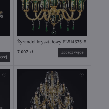
Żyrandol kryształowy EL514635-5
7 007 zł
Zobacz więcej
ęcej