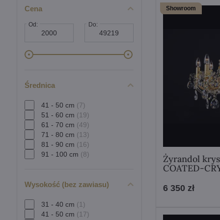
Cena
Showroom
Od:
Do:
Średnica
41 - 50 cm
(7)
51 - 60 cm
(19)
61 - 70 cm
(49)
71 - 80 cm
(13)
81 - 90 cm
(16)
91 - 100 cm
(8)
Żyrandol kry
COATED-CR
Wysokość (bez zawiasu)
6 350 zł
31 - 40 cm
(1)
41 - 50 cm
(17)