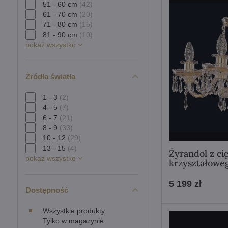
51 - 60 cm
(42)
61 - 70 cm
(20)
71 - 80 cm
(15)
81 - 90 cm
(10)
pokaż wszystko
Żródła światła
1 - 3
(2)
4 - 5
(7)
6 - 7
(21)
8 - 9
(33)
10 - 12
(29)
13 - 15
(4)
Żyrandol z ci
pokaż wszystko
krzyształowe
5 199 zł
Dostępność
Wszystkie produkty
Tylko w magazynie