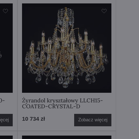
0-
Żyrandol kryształowy LLCH15-
COATED-CRYSTAL-D
10 734 zł
ęcej
Zobacz więcej