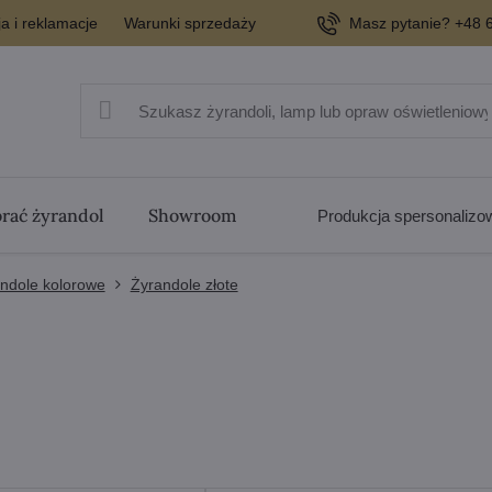
a i reklamacje
Warunki sprzedaży
Masz pytanie? +48 6
rać żyrandol
Showroom
Produkcja spersonaliz
andole kolorowe
Żyrandole złote