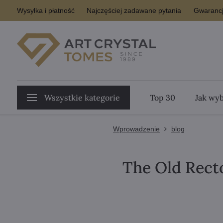
Wysyłka i płatność
Najczęściej zadawane pytania
Gwarancj
Wszystkie kategorie
Top 30
Jak wyb
Wprowadzenie
blog
The Old Rect