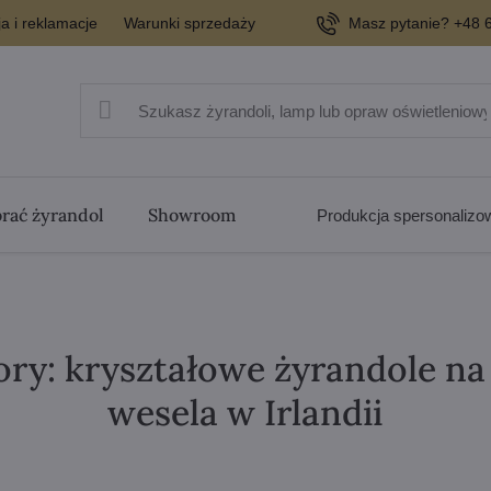
a i reklamacje
Warunki sprzedaży
Masz pytanie? +48 6
rać żyrandol
Showroom
Produkcja spersonaliz
ory: kryształowe żyrandole n
wesela w Irlandii