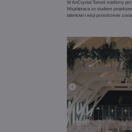
W ArtCrystal Tomeš mieliśmy pr
Współpraca ze studiem projekto
talentowi i wizji przestrzenie zo