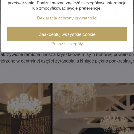
przetwarzanie. Poniżej można znaleźć szczegółowe informacje
lub zmodyfikować swoje preferencje.
Deklaracja ochrony prywatności
Zaakceptuj wszystkie cookie
Pokaż szczegóły
znych kryształowych żyrandoli
o średnicy 130 cm i 40 ramionach r
zakrzywione ramiona unoszą kryształowe misy o matowej powierzchn
órzone w centralnej części żyrandola, a lśniące piękno podkreślają 