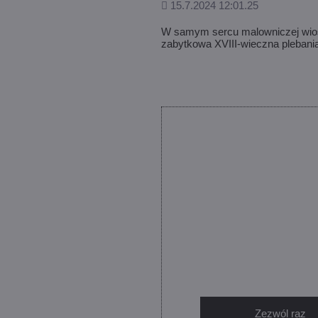
Dodane
15.7.2024 12:01.25
W samym sercu malowniczej wioski
zabytkowa XVIII-wieczna plebania
Zezwól raz