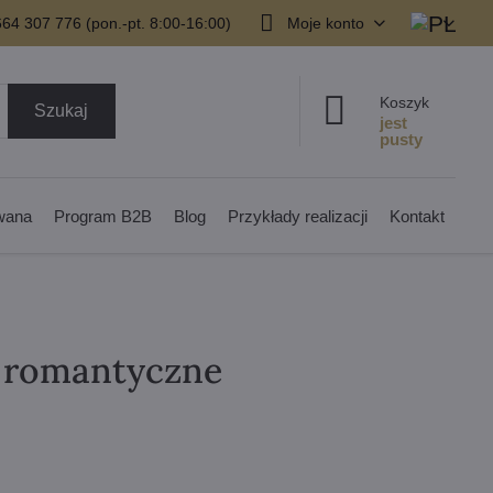
64 307 776 (pon.-pt. 8:00-16:00)
Moje konto
Koszyk
Szukaj
owana
Program B2B
Blog
Przykłady realizacji
Kontakt
a romantyczne