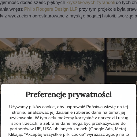
zyjemność dodać sześć pięknych
kryształowych żyrandoli
do tych ch
wania wnętrz
Philip Rodgers Design LLP
przy tym projekcie była praw
stały z wyczuciem odrestaurowane z myślą o bogatej historii, tworząc 
Preferencje prywatności
Używamy plików cookie, aby usprawnić Państwa wizytę na tej
stronie, analizować jej działanie i zbierać dane na temat jej
użytkowania. W tym celu możemy korzystać z narzędzi i usług
stron trzecich, a zebrane dane mogą być przekazywane do
partnerów w UE, USA lub innych krajach (Google Ads, Meta).
Klikając "Akceptuj wszystkie pliki cookie" wyrażasz zgodę na to