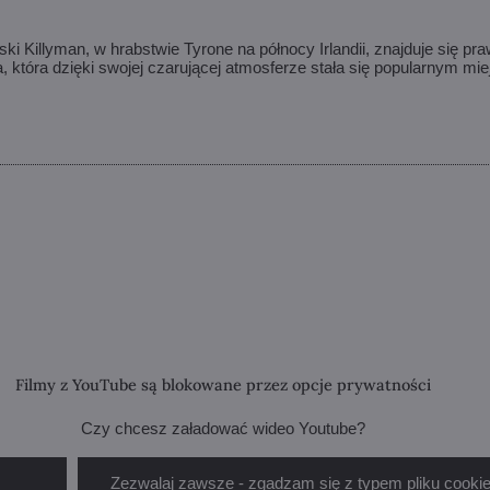
 Killyman, w hrabstwie Tyrone na północy Irlandii, znajduje się pr
, która dzięki swojej czarującej atmosferze stała się popularnym m
Filmy z YouTube są blokowane przez opcje prywatności
Czy chcesz załadować wideo Youtube?
Zezwalaj zawsze - zgadzam się z typem pliku cookie