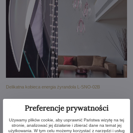
Delikatna kobieca energia żyrandola L-SNO-02B
Preferencje prywatności
„Designerska lampa L-SNO-02B stanowi wyrazisty element
soliterowy o delikatnym kobiecym charakterze. Doskonale
prezentuje się nad toaletką, w salonie kosmetycznym lub
Używamy plików cookie, aby usprawnić Państwa wizytę na tej
stronie, analizować jej działanie i zbierać dane na temat jej
butiku z damską odzieżą".
użytkowania. W tym celu możemy korzystać z narzędzi i usług
– Yana Vyshnevska, designerka wnętrz