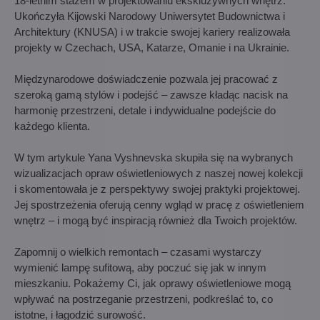
18-letnim stażem w projektowaniu ekskluzywnych wnętrz.
Ukończyła Kijowski Narodowy Uniwersytet Budownictwa i
Architektury (KNUSA) i w trakcie swojej kariery realizowała
projekty w Czechach, USA, Katarze, Omanie i na Ukrainie.
Międzynarodowe doświadczenie pozwala jej pracować z
szeroką gamą stylów i podejść – zawsze kładąc nacisk na
harmonię przestrzeni, detale i indywidualne podejście do
każdego klienta.
W tym artykule Yana Vyshnevska skupiła się na wybranych
wizualizacjach opraw oświetleniowych z naszej nowej kolekcji
i skomentowała je z perspektywy swojej praktyki projektowej.
Jej spostrzeżenia oferują cenny wgląd w pracę z oświetleniem
wnętrz – i mogą być inspiracją również dla Twoich projektów.
Zapomnij o wielkich remontach – czasami wystarczy
wymienić lampę sufitową, aby poczuć się jak w innym
mieszkaniu. Pokażemy Ci, jak oprawy oświetleniowe mogą
wpływać na postrzeganie przestrzeni, podkreślać to, co
istotne, i łagodzić surowość.