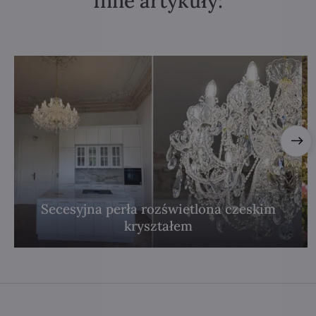
Inne artykuły:
Secesyjna perła rozświetlona czeskim
kryształem