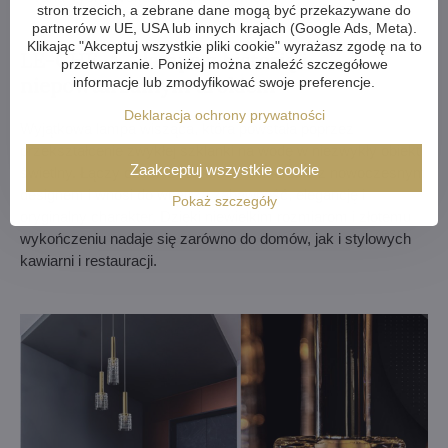
stron trzecich, a zebrane dane mogą być przekazywane do
partnerów w UE, USA lub innych krajach (Google Ads, Meta).
Klikając "Akceptuj wszystkie pliki cookie" wyrażasz zgodę na to
LE-CHE-A – lampa z historią i
przetwarzanie. Poniżej można znaleźć szczegółowe
niepowtarzalnym urokiem
informacje lub zmodyfikować swoje preferencje.
Deklaracja ochrony prywatności
Wyjątkowa lampa wisząca, która powstała poprzez
przekształcenie zwykłej szklanki na wodę w niezwykły obiekt
Zaakceptuj wszystkie cookie
świetlny. Łączy czeskie rzemiosło szklarskie z nowoczesnym
designem i wnosi do wnętrza zabawność, elegancję i
Pokaż szczegóły
oryginalny charakter. Dzięki niewielkim rozmiarom i złotemu
wykończeniu nadaje się zarówno do domów, jak i stylowych
kawiarni i restauracji.