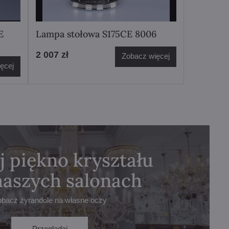
E
Lampa stołowa S175CE 8006
2 007 zł
Zobacz więcej
ęcej
j piękno kryształu
naszych salonach
obacz żyrandole na własne oczy
Przeglądaj