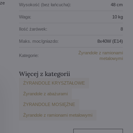
rze
Wysokość (bez łańcucha):
48 cm
Waga:
10 kg
Ilość żarówek:
8
Maks. moc/gniazdo:
8x40W (E14)
Żyrandole z ramionami
Kategorie:
metalowymi
Więcej z kategorii
ŻYRANDOLE KRYSZTAŁOWE
Żyrandole z abażurami
ŻYRANDOLE MOSIĘŻNE
Żyrandole z ramionami metalowymi