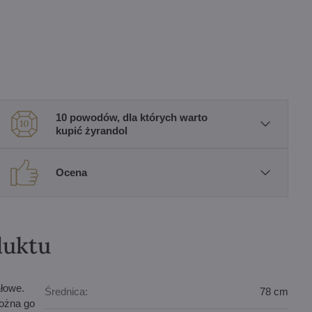
10 powodów, dla których warto
kupić żyrandol
Ocena
duktu
łowe.
Średnica:
78 cm
Można go