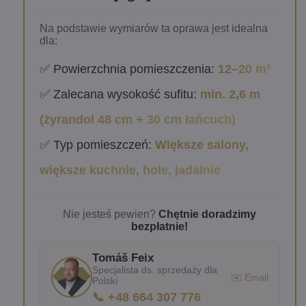
Na podstawie wymiarów ta oprawa jest idealna
dla:
✅ Powierzchnia pomieszczenia:
12–20 m²
✅ Zalecana wysokość sufitu:
min. 2,6 m
(żyrandol 48 cm + 30 cm łańcuch)
✅ Typ pomieszczeń:
Większe salony,
większe kuchnie, hole, jadalnie
Nie jesteś pewien?
Chętnie doradzimy
bezpłatnie!
Tomáš Feix
Specjalista ds. sprzedaży dla
✉️ Email
Polski
📞 +48 664 307 776