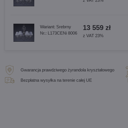
z VAT 23%
13 559 zł
Wariant:
Srebrny
Nr.:
L173CENi 8006
z VAT 23%
Gwarancja prawdziwego żyrandola kryształowego
Bezpłatna wysyłka na terenie całej UE