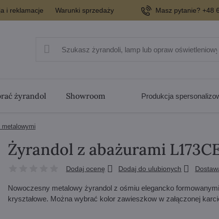
a i reklamacje
Warunki sprzedaży
Masz pytanie? +48 6
rać żyrandol
Showroom
Produkcja spersonaliz
i metalowymi
Żyrandol z abażurami L173C
Dodaj ocenę
Dodaj do ulubionych
Dostaw
Nowoczesny metalowy żyrandol z ośmiu elegancko formowanymi r
kryształowe. Można wybrać kolor zawieszkow w załączonej karci