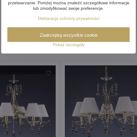
przetwarzanie. Poniżej można znaleźć szczegółowe informacje
lub zmodyfikować swoje preferencje.
Deklaracja ochrony prywatności
Zaakceptuj wszystkie cookie
Pozostałe produkty z kolekcji
Pokaż szczegóły