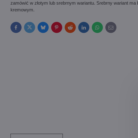
zamówić w złotym lub srebrnym wariantu. Srebrny wariant ma bi
kremowym.
Facebook
Twitter
Bluesky
Pinterest
Reddit
LinkedIn
WhatsApp
E-
mail