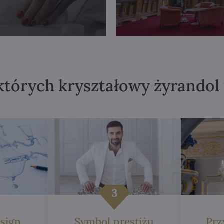
których kryształowy żyrandol
sign
Symbol prestiżu
Prz