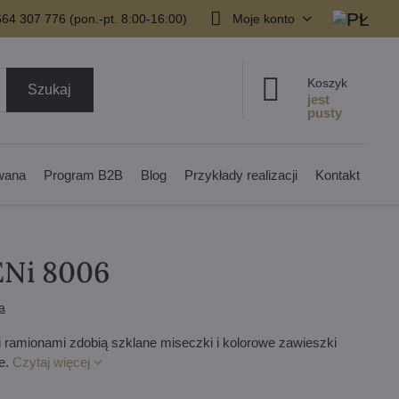
64 307 776 (pon.-pt. 8:00-16:00)
Moje konto
Koszyk
Szukaj
owana
Program B2B
Blog
Przykłady realizacji
Kontakt
ENi 8006
a
amionami zdobią szklane miseczki i kolorowe zawieszki
e.
Czytaj więcej