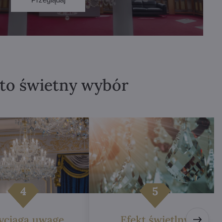
 to świetny wybór
yciąga uwagę
Efekt świetlny