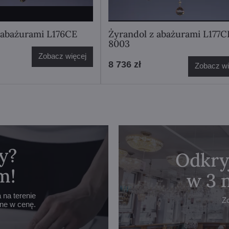
 abażurami L176CE
Żyrandol z abażurami L177C
8003
Zobacz więcej
8 736 zł
Zobacz wi
y?
Odkry
m!
w 3 
na terenie
Z
one w cenę.