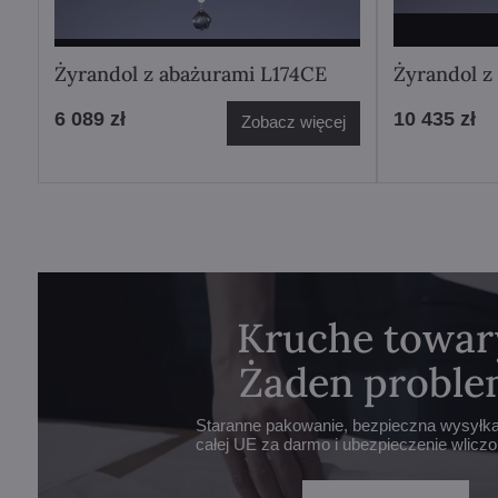
Żyrandol z abażurami L174CE
Żyrandol z
6 089 zł
10 435 zł
Zobacz więcej
Kruche towar
Żaden proble
Staranne pakowanie, bezpieczna wysyłka 
całej UE za darmo i ubezpieczenie wlicz