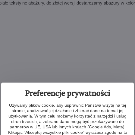
ałe tekstylne abażury, do złotej wersji dostarczamy abażury w kolo
Preferencje prywatności
Używamy plików cookie, aby usprawnić Państwa wizytę na tej
stronie, analizować jej działanie i zbierać dane na temat jej
użytkowania. W tym celu możemy korzystać z narzędzi i usług
stron trzecich, a zebrane dane mogą być przekazywane do
partnerów w UE, USA lub innych krajach (Google Ads, Meta).
Klikając "Akceptuj wszystkie pliki cookie" wyrażasz zgodę na to