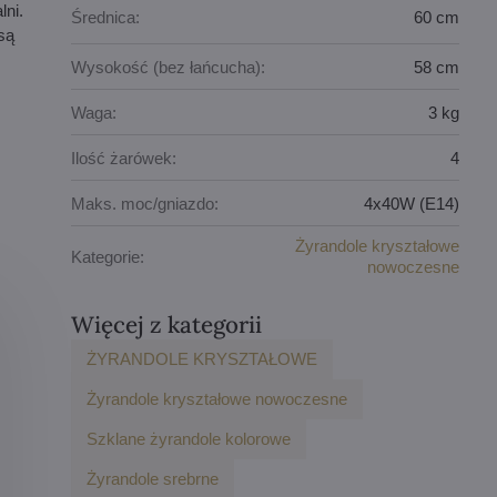
lni.
Średnica:
60 cm
są
Wysokość (bez łańcucha):
58 cm
Waga:
3 kg
Ilość żarówek:
4
Maks. moc/gniazdo:
4x40W (E14)
Żyrandole kryształowe
Kategorie:
nowoczesne
Więcej z kategorii
ŻYRANDOLE KRYSZTAŁOWE
Żyrandole kryształowe nowoczesne
Szklane żyrandole kolorowe
Żyrandole srebrne