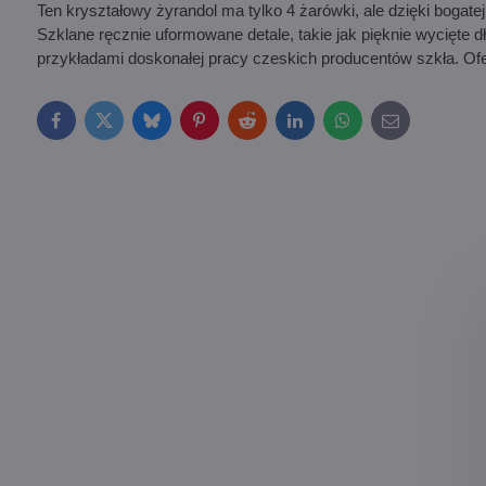
Ten kryształowy żyrandol ma tylko 4 żarówki, ale dzięki bogate
Szklane ręcznie uformowane detale, takie jak pięknie wycięte dł
przykładami doskonałej pracy czeskich producentów szkła. Ofer
Facebook
Twitter
Bluesky
Pinterest
Reddit
LinkedIn
WhatsApp
E-
mail