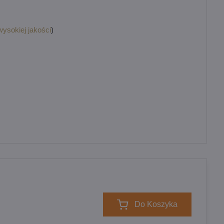
wysokiej jakości
)
Do Koszyka