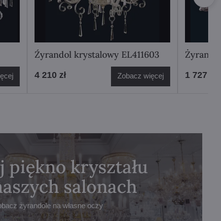
Źyrandol krystalowy EL411603
Żyrando
4 210 zł
1 727 zł
ęcej
Zobacz więcej
j piękno kryształu
naszych salonach
obacz żyrandole na własne oczy