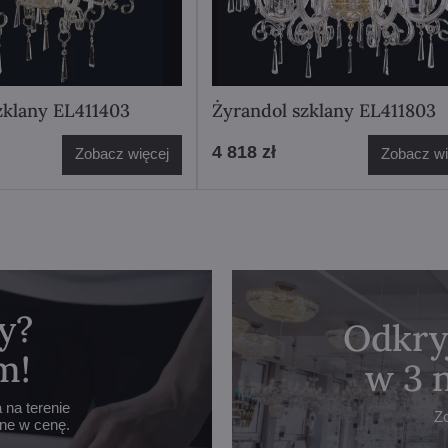
zklany EL411403
Żyrandol szklany EL411803
4 818 zł
Zobacz więcej
Zobacz wi
y?
Odkry
m!
w 3 
na terenie
Z
one w cenę.