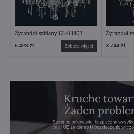
Żyrandol szklany EL413803
Żyrandol s
5 423 zł
3 744 zł
Zobacz więcej
Kruche towar
Żaden proble
Staranne pakowanie, bezpieczna wysyłka 
całej UE za darmo i ubezpieczenie wlicz