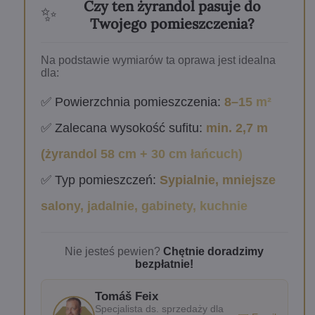
Czy ten żyrandol pasuje do
✨
Twojego pomieszczenia?
Na podstawie wymiarów ta oprawa jest idealna
dla:
✅ Powierzchnia pomieszczenia:
8–15 m²
✅ Zalecana wysokość sufitu:
min. 2,7 m
(żyrandol 58 cm + 30 cm łańcuch)
✅ Typ pomieszczeń:
Sypialnie, mniejsze
salony, jadalnie, gabinety, kuchnie
Nie jesteś pewien?
Chętnie doradzimy
bezpłatnie!
Tomáš Feix
Specjalista ds. sprzedaży dla