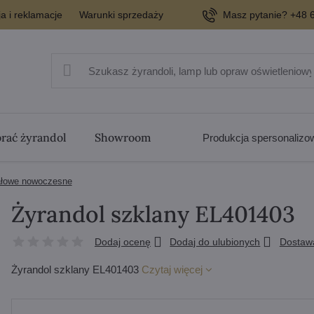
a i reklamacje
Warunki sprzedaży
Masz pytanie? +48 6
rać żyrandol
Showroom
Produkcja spersonaliz
ałowe nowoczesne
Żyrandol szklany EL401403
Dodaj ocenę
Dodaj do ulubionych
Dostaw
Żyrandol szklany EL401403
Czytaj więcej