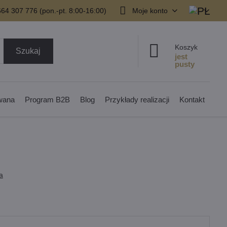
64 307 776 (pon.-pt. 8:00-16:00)
Moje konto
Koszyk
Szukaj
owana
Program B2B
Blog
Przykłady realizacji
Kontakt
a