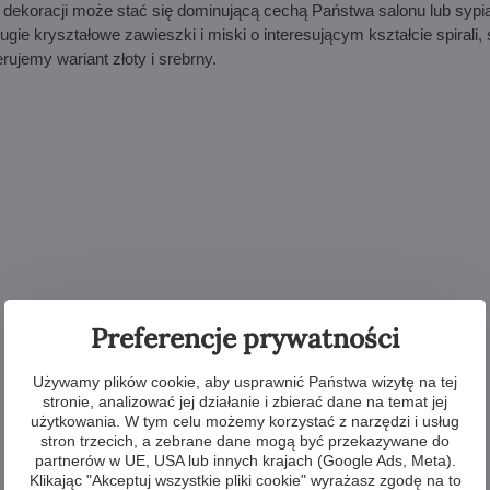
j dekoracji może stać się dominującą cechą Państwa salonu lub sypia
ugie kryształowe zawieszki i miski o interesującym kształcie spirali, 
ujemy wariant złoty i srebrny.
Preferencje prywatności
Używamy plików cookie, aby usprawnić Państwa wizytę na tej
stronie, analizować jej działanie i zbierać dane na temat jej
użytkowania. W tym celu możemy korzystać z narzędzi i usług
stron trzecich, a zebrane dane mogą być przekazywane do
partnerów w UE, USA lub innych krajach (Google Ads, Meta).
Klikając "Akceptuj wszystkie pliki cookie" wyrażasz zgodę na to