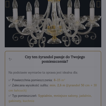
Czy ten żyrandol pasuje do Twojego
✨
pomieszczenia?
Na podstawie wymiarów ta oprawa jest idealna dla:
✅ Powierzchnia pomieszczenia:
8–15 m²
✅ Zalecana wysokość sufitu:
min. 2,6 m (żyrandol 50 cm + 30
cm łańcuch)
✅ Typ pomieszczeń:
Sypialnie, mniejsze salony, jadalnie,
gabinety, kuchnie