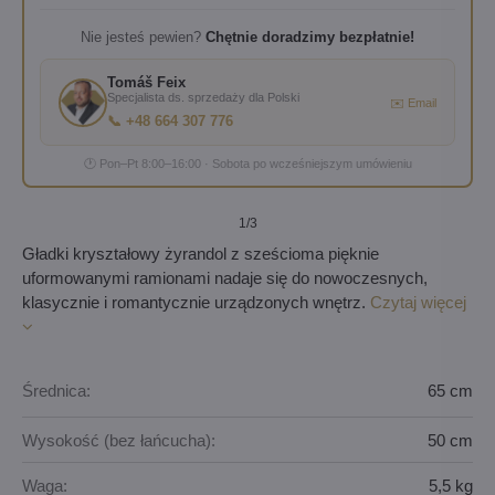
Nie jesteś pewien?
Chętnie doradzimy bezpłatnie!
Tomáš Feix
Specjalista ds. sprzedaży dla Polski
✉️ Email
📞 +48 664 307 776
🕐 Pon–Pt 8:00–16:00 · Sobota po wcześniejszym umówieniu
1
/3
Gładki kryształowy żyrandol z sześcioma pięknie
uformowanymi ramionami nadaje się do nowoczesnych,
klasycznie i romantycznie urządzonych wnętrz.
Czytaj więcej
Średnica:
65 cm
Wysokość (bez łańcucha):
50 cm
Waga:
5,5 kg