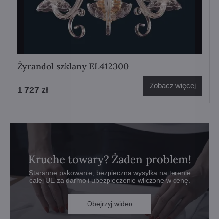
Żyrandol szklany EL412300
Zobacz więcej
1 727 zł
Kruche towary? Żaden problem!
Staranne pakowanie, bezpieczna wysyłka na terenie
całej UE za darmo i ubezpieczenie wliczone w cenę.
Obejrzyj wideo