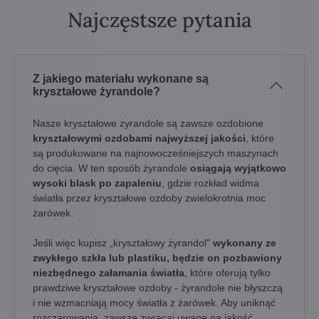
Najczęstsze pytania
Z jakiego materiału wykonane są
kryształowe żyrandole?
Nasze kryształowe żyrandole są zawsze ozdobione
kryształowymi ozdobami najwyższej jakości
, które
są produkowane na najnowocześniejszych maszynach
do cięcia. W ten sposób żyrandole
osiągają wyjątkowo
wysoki blask po zapaleniu
, gdzie rozkład widma
światła przez kryształowe ozdoby zwielokrotnia moc
żarówek.
Jeśli więc kupisz „kryształowy żyrandol"
wykonany ze
zwykłego szkła lub plastiku, będzie on pozbawiony
niezbędnego załamania światła
, które oferują tylko
prawdziwe kryształowe ozdoby - żyrandole nie błyszczą
i nie wzmacniają mocy światła z żarówek. Aby uniknąć
rozczarowania, zawsze zwracaj uwagę na jakość