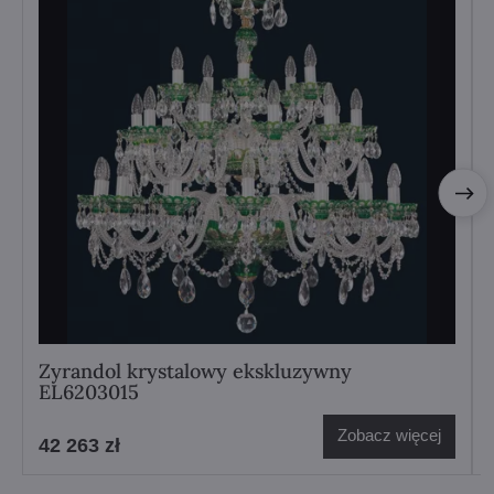
Zyrandol krystalowy ekskluzywny
EL6203015
Zobacz więcej
42 263 zł