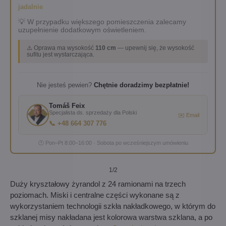
jadalnie
💡 W przypadku większego pomieszczenia zalecamy
uzupełnienie dodatkowym oświetleniem.
⚠️ Oprawa ma wysokość
110 cm
— upewnij się, że wysokość
sufitu jest wystarczająca.
Nie jesteś pewien?
Chętnie doradzimy bezpłatnie!
Tomáš Feix
Specjalista ds. sprzedaży dla Polski
✉️ Email
📞 +48 664 307 776
🕐 Pon–Pt 8:00–16:00 · Sobota po wcześniejszym umówieniu
1
/2
Duży kryształowy żyrandol z 24 ramionami na trzech
poziomach. Miski i centralne części wykonane są z
wykorzystaniem technologii szkła nakładkowego, w którym do
szklanej misy nakładana jest kolorowa warstwa szklana, a po