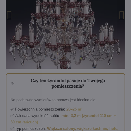
Czy ten żyrandol pasuje do Twojego
✨
pomieszczenia?
Na podstawie wymiarów ta oprawa jest idealna dla:
✅ Powierzchnia pomieszczenia:
20–25 m²
✅ Zalecana wysokość sufitu:
min. 3,2 m (żyrandol 110 cm +
30 cm łańcuch)
✅ Typ pomieszczeń:
Większe salony, większe kuchnie, hole,