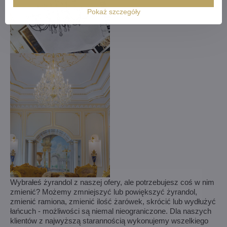
Pokaż szczegóły
Wybrałeś żyrandol z naszej ofery, ale potrzebujesz coś w nim
zmienić? Możemy zmniejszyć lub powiększyć żyrandol,
zmienić ramiona, zmienić ilość żarówek, skrócić lub wydłużyć
łańcuch - możliwości są niemal nieograniczone. Dla naszych
klientów z najwyższą starannością wykonujemy wszelkiego