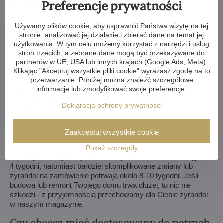
Preferencje prywatności
Wybrałeś żyrandol z naszej ofery, ale potrzebujesz coś w nim
zmienić? Możemy zmniejszyć lub powiększyć żyrandol,
zmienić ramiona, zmienić ilość żarówek, skrócić lub wydłużyć
Używamy plików cookie, aby usprawnić Państwa wizytę na tej
łańcuch - możliwości są niemal nieograniczone. Dla naszych
stronie, analizować jej działanie i zbierać dane na temat jej
klientów z najwyższą starannością wykonujemy wszelkiego
użytkowania. W tym celu możemy korzystać z narzędzi i usług
rodzaju modyfikacje. Jeśli to dla Ciebie za mało, możemy
stron trzecich, a zebrane dane mogą być przekazywane do
partnerów w UE, USA lub innych krajach (Google Ads, Meta).
wykonać żyrandol kryształowy całkowicie według Twojego
Klikając "Akceptuj wszystkie pliki cookie" wyrażasz zgodę na to
projektu.
przetwarzanie. Poniżej można znaleźć szczegółowe
informacje lub zmodyfikować swoje preferencje.
Jeśli nie udało Ci się wybrać żyrandola z naszej oferty,
wykonamy dla Ciebie kompletnie niestandardowy produkt.
Deklaracja ochrony prywatności
Wystarczy rysunek lub nawet obrazek/zdjęcie, jak
wyobrażasz sobie swój wymarzony żyrandol. Ocenimy
możliwości produkcyjne i w ciągu tygodnia prześlemy do
Zaakceptuj wszystkie cookie
Ciebie projekty wraz z wizualizacjami.
Pokaż szczegóły
Z prostymi modyfikacjami możemy sobie poradzić w ciągu 3-
4 tygodni, natomiast bardziej skomplikowane zmiany lub
żyrandol na zamówienie potrwają około 8-10 tygodni. Jeśli
budowa lub remont Twojego domu trwa dłużej, to nic nie
szkodzi - z przyjemnością przechowamy dla Ciebie żyrandol
w naszym magazynie.
Czy chcesz mieć dostosowany do potrzeb