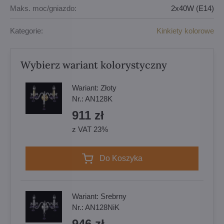
Maks. moc/gniazdo:
2x40W (E14)
Kategorie:
Kinkiety kolorowe
Wybierz wariant kolorystyczny
Wariant:
Złoty
Nr.:
AN128K
911 zł
z VAT 23%
Do Koszyka
Wariant:
Srebrny
Nr.:
AN128NiK
946 zł