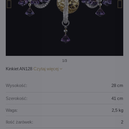
1
/3
Kinkiet AN128
Czytaj więcej
Wysokość:
28 cm
Szerokość:
41 cm
Waga:
2,5 kg
Ilość żarówek:
2