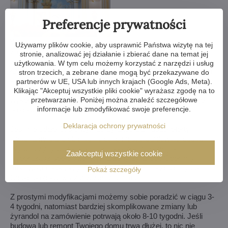
Preferencje prywatności
Wybrałeś żyrandol z naszej ofery, ale potrzebujesz coś w nim
Używamy plików cookie, aby usprawnić Państwa wizytę na tej
zmienić? Możemy zmniejszyć lub powiększyć żyrandol,
stronie, analizować jej działanie i zbierać dane na temat jej
zmienić ramiona, zmienić ilość żarówek, skrócić lub wydłużyć
użytkowania. W tym celu możemy korzystać z narzędzi i usług
łańcuch - możliwości są niemal nieograniczone. Dla naszych
stron trzecich, a zebrane dane mogą być przekazywane do
klientów z najwyższą starannością wykonujemy wszelkiego
partnerów w UE, USA lub innych krajach (Google Ads, Meta).
rodzaju modyfikacje. Jeśli to dla Ciebie za mało, możemy
Klikając "Akceptuj wszystkie pliki cookie" wyrażasz zgodę na to
przetwarzanie. Poniżej można znaleźć szczegółowe
wykonać żyrandol kryształowy całkowicie według Twojego
informacje lub zmodyfikować swoje preferencje.
projektu.
Deklaracja ochrony prywatności
Jeśli nie udało Ci się wybrać żyrandola z naszej oferty,
wykonamy dla Ciebie kompletnie niestandardowy produkt.
Wystarczy rysunek lub nawet obrazek/zdjęcie, jak
Zaakceptuj wszystkie cookie
wyobrażasz sobie swój wymarzony żyrandol. Ocenimy
możliwości produkcyjne i w ciągu tygodnia prześlemy do
Pokaż szczegóły
Ciebie projekty wraz z wizualizacjami.
Z prostymi modyfikacjami możemy sobie poradzić w ciągu 3-
4 tygodni, natomiast bardziej skomplikowane zmiany lub
żyrandol na zamówienie potrwają około 8-10 tygodni. Jeśli
budowa lub remont Twojego domu trwa dłużej, to nic nie