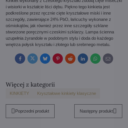
Kinkiet wykonany z czeskiego kryształu zdobią cięte miseczki
i wisiorki w kształcie liści dębu. Piękno tego kinkieta jest
podkreślone przez ręcznie cięte kryształowe miski i inne
szczegóły, zawierające 24% PbO, łańcuchy wykonane z
ośmiokątów, jak również przez inne szczegóły szklane
stworzone poręcznymi czeskimi szklarzy. Lampa ścienna
uzupełnia żyrandole w podobnym stylu i doda do każdego
wnętrza połysk kryształu i złotego lub srebrnego metalu.
Facebook
Twitter
Bluesky
Pinterest
Reddit
LinkedIn
WhatsApp
E-
mail
Więcej z kategorii
KINKIETY
Kryształowe kinkiety klasyczne
Poprzedni produkt
Następny produkt