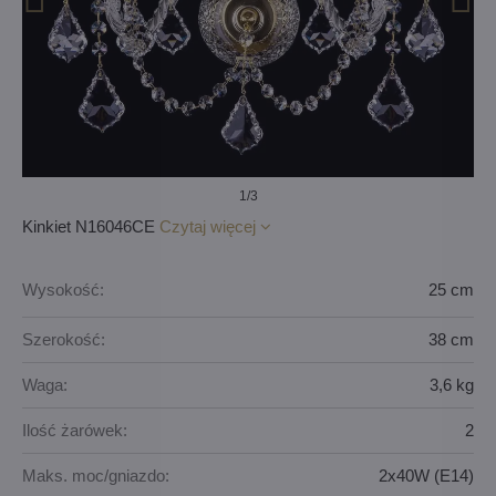
1
/3
Kinkiet N16046CE
Czytaj więcej
Wysokość:
25 cm
Szerokość:
38 cm
Waga:
3,6 kg
Ilość żarówek:
2
Maks. moc/gniazdo:
2x40W (E14)